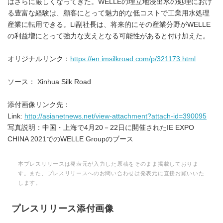
はさらに厳しくなってきた。WELLEの埋立地浸出水の処理におけ
る豊富な経験は、顧客にとって魅力的な低コストで工業用水処理
産業に転用できる。Li副社長は、将来的にその産業分野がWELLE
の利益増にとって強力な支えとなる可能性があると付け加えた。
オリジナルリンク：
https://en.imsilkroad.com/p/321173.html
ソース： Xinhua Silk Road
添付画像リンク先：
Link:
http://asianetnews.net/view-attachment?attach-id=390095
写真説明：中国・上海で4月20－22日に開催されたIE EXPO
CHINA 2021でのWELLE Groupのブース
本プレスリリースは発表元が入力した原稿をそのまま掲載しておりま
す。また、プレスリリースへのお問い合わせは発表元に直接お願いいた
します。
プレスリリース添付画像