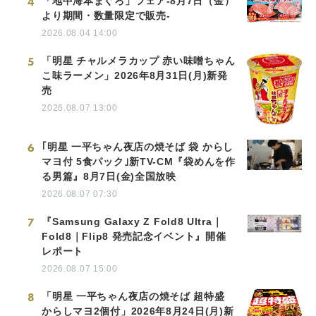
4
「地中海本まぐろ」フェア-8月7日（金）
より期間・数量限定で販売-
2026.08.04 14:00
5
「明星 チャルメラカップ 赤い味噌ちゃん
こ味ラーメン」2026年8月31日(月)新発
売
2026.08.07 13:00
6
｢明星 一平ちゃん夜店の焼そば 袋 からし
マヨ付 5食パック｣新TV-CM『袋めんを作
る男篇』8月7日(金)全国放映
2026.08.07 07:30
7
『Samsung Galaxy Z Fold8 Ultra｜
Fold8｜Flip8 発売記念イベント』開催
レポート
2026.08.07 15:00
8
「明星 一平ちゃん夜店の焼そば 超特盛
からしマヨ2個付」2026年8月24日(月)新