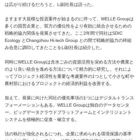
は広がり続けるだろうと、Li副社長は語った。
ますます大規模な投資案件が始まるのに伴って、WELLE Groupは
多くの国営企業と、双方の優位性をより有効に統合させるための
戦略的協力関係を発展させてきた。ここ2年間で同社はSDIC
Ecology とChangzhou Hi-tech Group との間で戦略的協力の枠組
み合意に調印してきたことをLi副社長は紹介した。
同時にWELLE Groupは含水ごみの資源活用を深める方法や農業と
のより良い統合を進める方法について精力的に研究し、それによ
ってプロジェクト経済性を重要な考慮要件の1つとして小さな町や
農村部におけるプロジェクトの経済的利益を改善する。
加えて、発展に向けた同社の優先事項の1つにはデジタルトランス
フォーメーションもある。WELLE Groupは独自のデータセンタ
ー、ビッグデータクラウドプラットフォームとインテリジェント
システムを積極的に促進・確立する。
法の執行が強化されるにつれ、企業に求められる環境保護の基準