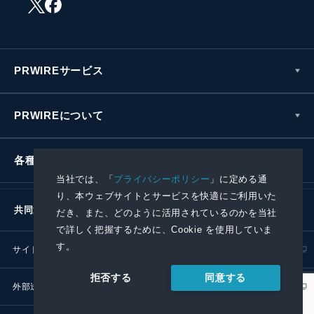
PRWIREサービス
PRWIREについて
各種お問い合わせ
当社では、「
プライバシーポリシー
」に定める通
り、本ウェブサイトとサービスを快適にご利用いた
共同通信社グループ
だき、また、どのように活用されているのかを当社
で詳しく把握するために、Cookie を使用していま
す。
サイトポリシー
プライバシーポリシー
同意する
拒否する
外部送信ポリシー
プレスリリース取扱基準