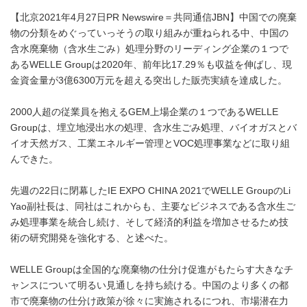
【北京2021年4月27日PR Newswire＝共同通信JBN】中国での廃棄
物の分類をめぐっていっそうの取り組みが重ねられる中、中国の
含水廃棄物（含水生ごみ）処理分野のリーディング企業の１つで
あるWELLE Groupは2020年、前年比17.29％も収益を伸ばし、現
金資金量が3億6300万元を超える突出した販売実績を達成した。
2000人超の従業員を抱えるGEM上場企業の１つであるWELLE
Groupは、埋立地浸出水の処理、含水生ごみ処理、バイオガスとバ
イオ天然ガス、工業エネルギー管理とVOC処理事業などに取り組
んできた。
先週の22日に閉幕したIE EXPO CHINA 2021でWELLE GroupのLi
Yao副社長は、同社はこれからも、主要なビジネスである含水生ご
み処理事業を統合し続け、そして経済的利益を増加させるため技
術の研究開発を強化する、と述べた。
WELLE Groupは全国的な廃棄物の仕分け促進がもたらす大きなチ
ャンスについて明るい見通しを持ち続ける。中国のより多くの都
市で廃棄物の仕分け政策が徐々に実施されるにつれ、市場潜在力