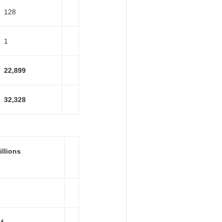
128
1
22,899
32,328
llions