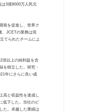
は3億9000万人民元
う開発を促進し、世界ク
、JCETの業務は現
立てられたチームによ
計の2倍以上の純利益を含
記録を樹立した。研究・
21年にさらに良い成
の売上高と収益性を達成し
満に低下した。当社のビ
出した。卓越した業績は