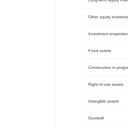
Long-term equity inve
Other equity investme
Investment properties
Fixed assets
Construction in progr
Right-of-use assets
Intangible assets
Goodwill