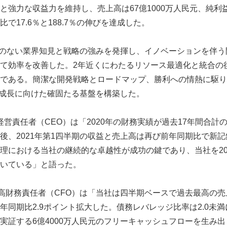
強力な収益力を維持し、売上高は67億1000万人民元、純利益
で17.6％と188.7％の伸びを達成した。
、比類のない業界知見と戦略の強みを発揮し、イノベーションを伴
て効率を改善した。2年近くにわたるリソース最適化と統合の後
である。簡潔な開発戦略とロードマップ、勝利への情熱に駆り
年の成長に向けた確固たる基盤を構築した。
ng最高経営責任者（CEO）は「2020年の財務実績が過去17年間合
後、2021年第1四半期の収益と売上高は再び前年同期比で新
理における当社の継続的な卓越性が成功の鍵であり、当社を20
いている」と語った。
Chou最高財務責任者（CFO）は「当社は四半期ベースで過去最高
年同期比2.9ポイント拡大した。債務レバレッジ比率は2.0未
実証する6億4000万人民元のフリーキャッシュフローを生み