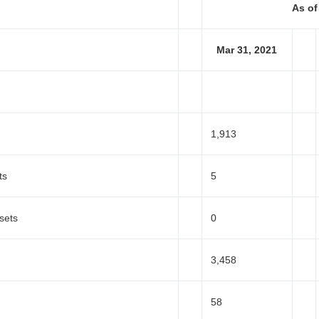
As of
Mar 31, 2021
1,913
ts
5
Japanese
sets
0
3,458
58