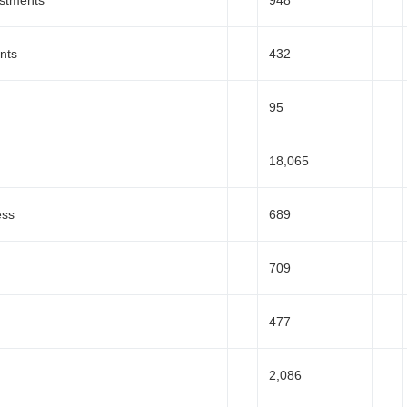
stments
948
nts
432
95
18,065
ess
689
709
477
2,086