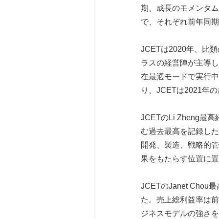
期、成長のモメンタムと
で、それぞれ前年同期比
JCETは2020年
ラスの経営陣が主導し
在最適モードで実行中
り、JCETは2021
JCETのLi Zhe
む過去最高を記録した
開発、製造、戦略的管
果をもたらす位置に置
JCETのJanet 
た。売上総利益率は前
ジネスモデルの強さを