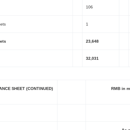
106
ets
1
ets
23,648
32,031
ANCE SHEET (CONTINUED)
RMB in mi