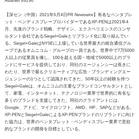
AsiaNet 89290
【深セン（中国）2021年5月4日PR Newswire】有名なペンタブレ
ット・ペンディスプレープロバイダーであるXP-PENは2021年4
月、先進のブランド戦略、デザイン、エクスペリエンスのコンサ
ルタント会社であるSiegel+Galeとリブランド化に取り組んでい
る。Siegel+GaleはNYSEに上場している世界最大の統合通信グル
ープであるオムニコム・グループの一員である。世界中で7万5000
人以上の従業員を擁し、100を超える国・地域で5000以上のブラ
ンドにサービスを提供しており、同社のエージェンシーは長きに
わたり、世界で最もクリエーティブな広告・ブランディングエー
ジェンシーの1つとして認識されてきた。50年以上の経験を持つ
Siegel+Galeは、オムニコムの主要なブランドコンサルタントとし
て、家電、インターネット、テクノロジー業界で世界的に有名な
多くのブランドを支援してきた。同社のクライアントには、
Google、アドビ、マイクロソフト、AMD、HP、SAPなどがある。
XP-PENとSiegel+GaleによるXP-PENブランドのリブランドに向け
た協力は、世界のペンタブレット・ペンディスプレー業界で意欲
的なブランドの開発を目標としている。