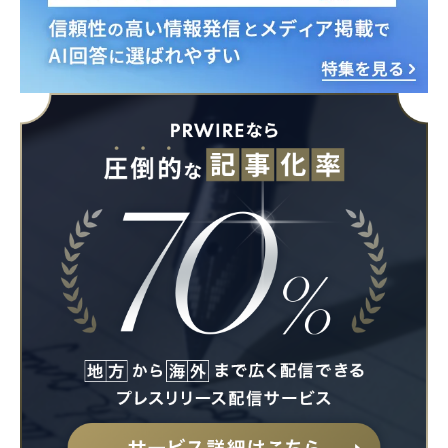
Japanese
English