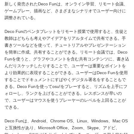
新しく発売されたDeco Funは、オンライン学習、リモート会議、
ゲームプレー、描画など、さまざまなシナリオでユーザー向けに
調整されている。
Deco Funのペンタブレットをリモート授業で使用すると、生徒と
教師はどちらも考えやアイデアをリアルタイムで共有できる。手
書きツールなどを使って、チュートリアルやプレゼンテーション
を簡単に作成、共有することができる。リモート会議では、Deco
Funを使うと、グラフやコメントを含む共有コンテンツに、書き込
んだりスケッチしたりすることで、ユーザーは重要なポイントを
より効果的に表現することができる。ユーザーはDeco Funを使用
することでドキュメントにすばやくデジタル署名をすることもで
きる。Deco Funを使ってosu!をプレーすると、リズムを上手にフ
ォローし、ランクを上げることができる。レスポンスが早いの
で、ユーザーはマウスを使うプレーヤーのレベルを上回ることが
できる。
Deco Funは、Android、Chrome OS、Linux、Windows、Mac OS
と互換性があり、Microsoft Office、Zoom、Skype、アドビ、