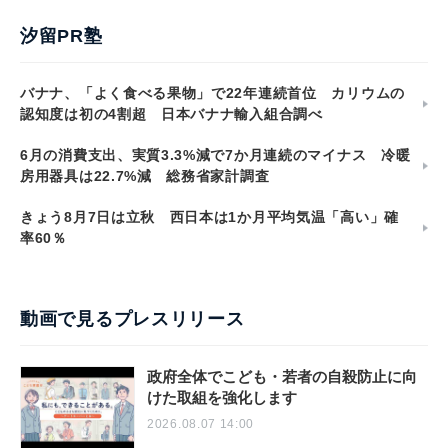
汐留PR塾
バナナ、「よく食べる果物」で22年連続首位 カリウムの
認知度は初の4割超 日本バナナ輸入組合調べ
6月の消費支出、実質3.3%減で7か月連続のマイナス 冷暖
房用器具は22.7%減 総務省家計調査
きょう8月7日は立秋 西日本は1か月平均気温「高い」確
率60％
動画で見るプレスリリース
政府全体でこども・若者の自殺防止に向
けた取組を強化します
2026.08.07 14:00