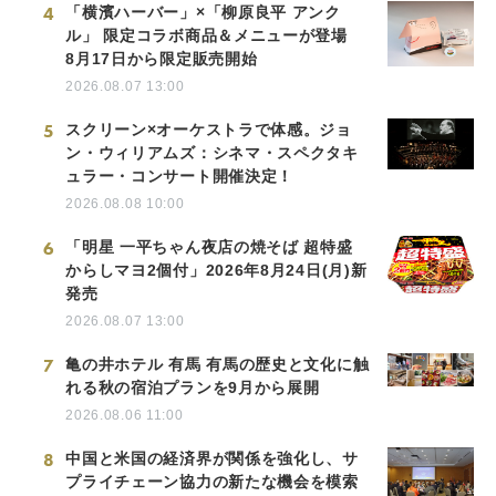
4
「横濱ハーバー」×「柳原良平 アンク
ル」 限定コラボ商品＆メニューが登場
8月17日から限定販売開始
2026.08.07 13:00
5
スクリーン×オーケストラで体感。ジョ
ン・ウィリアムズ：シネマ・スペクタキ
ュラー・コンサート開催決定！
2026.08.08 10:00
6
「明星 一平ちゃん夜店の焼そば 超特盛
からしマヨ2個付」2026年8月24日(月)新
発売
2026.08.07 13:00
7
亀の井ホテル 有馬 有馬の歴史と文化に触
れる秋の宿泊プランを9月から展開
2026.08.06 11:00
8
中国と米国の経済界が関係を強化し、サ
プライチェーン協力の新たな機会を模索