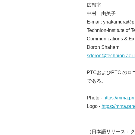
広報室
中村 由美子
E-mail: ynakamura@p
Technion-Institute of 
Communications & Ext
Doron Shaham
sdoron@technion.ac.il
PTCおよびPTC の
である。
Photo -
https://mma.p
Logo -
https://mma.pr
（日本語リリース：ク