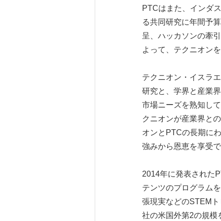
PTCはまた、インダ
る共同研究に年間予算
呈、ハッカソンの牽引
よって、テクニオンを
テクニオン・イスラエル
研究と、学界と産業界
市場ニーズを熟知して
クニオンが産業界との
オンとPTCの長期に
強みから恩恵を享受で
2014年に発表され
テンツのプログラムを
張現実などのSTEM
社の米国外第2の規模