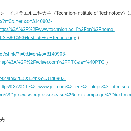
ラエル工科大学（Technion-Institute of Technology
link/?t=0&l=en&o=3140903-
https%3A%2F%2Fwww.technion.ac.il%2Fen%2Fhome-
2%80%93+Institute+of+Technology
）
Japanese
net/c/link/?t=0&l=en&o=3140903-
http%3A%2F%2Ftwitter.com%2FPTC&a=%40PTC
）
net/c/link/?t=0&l=en&o=3140903-
https%3A%2F%2Fwww.ptc.com%2Fen%2Fblogs%3Futm_sourc
m%3Dprnewswirepressrelease%26utm_campaign%3Dtechnion
English
先：
社