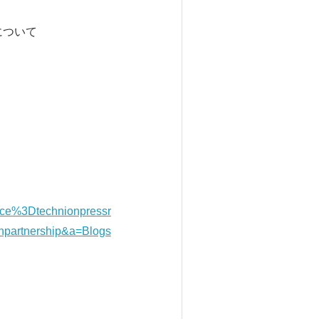
）について
e%3Dtechnionpressr
partnership&a=Blogs