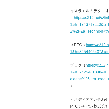
イスラエルのテクニオン・イス
（
https://c212.net/c/
1&h=1743717113&u=
2%2F&a=Technion+%E
＠PTC（
https://c212.
1&h=3254405407&u=
ブログ（
https://c212.
1&h=2425481340&u=
elease%26utm_mediu
）
▽メディア問い合わせ
PTCジャパン株式会