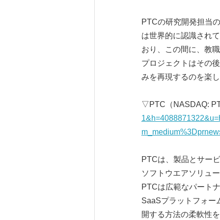
PTCの研究開発担当の
は世界的に認識されて
おり、この間に、教職
プロジェクトはその後
みを再現するのを楽し
▽PTC（NASDAQ: 
1&h=4088871322&u=
m_medium%3Dprnewsw
PTCは、製品とサー
ソフトウエアソリュー
PTCは広範なパート
SaaSプラットフォ
開する方法の柔軟性を