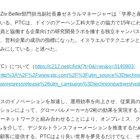
Ziv Belfer部門担当副社長兼ゼネラルマネージャーは「学界
いる。PTCは、ドイツのアーヘン工科大学との協力で15年に
員と協働する企業向けの研究開発ラボを擁する独立キャンパス
、営利企業の成功の指標になった。イスラエルでテクニオンと
みにしている」と述べた。
PTC）について（
https://c212.net/c/link/?t=0&l=en&o=3140903-
http%3A%2F%2Fwww.ptc.com%2F%3Futm_source%3Dtechnion
irepressrelease%26utm_campaign%3Dtechnionpartnershi
ビスのイノベーションを加速し、運用効率を向上させ、従業員
ションによって、グローバルメーカーが2桁の効果を実現する
ナーネットワークと組み合わせることにより、オンプレミス、
ームを介して、デジタルトランスフォーメーションを推進するた
顧客に提供する。PTCはより良い世界を夢見るだけでなく、