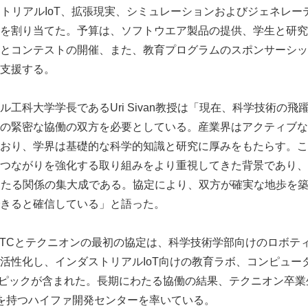
ストリアルIoT、拡張現実、シミュレーションおよびジェネレー
を割り当てた。予算は、ソフトウエア製品の提供、学生と研究
とコンテストの開催、また、教育プログラムのスポンサーシッ
支援する。
工科大学学長であるUri Sivan教授は「現在、科学技術の
の緊密な協働の双方を必要としている。産業界はアクティブな
おり、学界は基礎的な科学的知識と研究に厚みをもたらす。こ
つながりを強化する取り組みをより重視してきた背景であり、
わたる関係の集大成である。協定により、双方が確実な地歩を
きると確信している」と語った。
たPTCとテクニオンの最初の協定は、科学技術学部向けのロボテ
活性化し、インダストリアルIoT向けの教育ラボ、コンピュー
トピックが含まれた。長期にわたる協働の結果、テクニオン卒業
を持つハイファ開発センターを率いている。