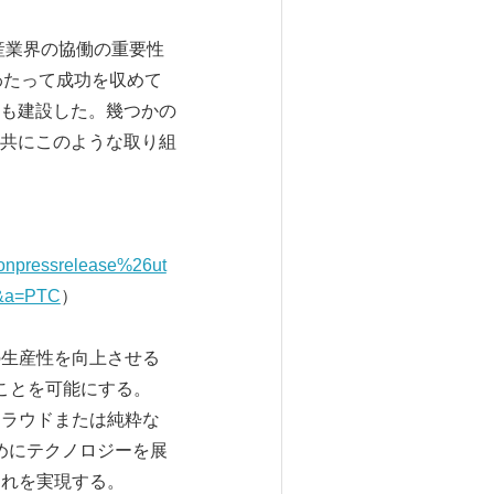
と産業界の協働の重要性
わたって成功を収めて
も建設した。幾つかの
共にこのような取り組
pressrelease%26ut
p&a=PTC
）
の生産性を向上させる
ことを可能にする。
クラウドまたは純粋な
めにテクノロジーを展
それを実現する。