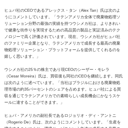
ヒュバ社のCEOであるアレックス・タン（Alex Tan）氏は次のよ
うにコメントしています。「ラテンアメリカ全体で廃棄物処理ソ
リューション分野の最強の実績を持つウシメカ社は、よりきれい
で健康な街作りを実現するための高品質の製品と実証済みのテク
ノロジーで高く評価されています。現在、ウシメカ社がヒュバ社
のファミリー企業となり、ラテンアメリカで成長する最高の廃棄
物処理ソリューション・プラットフォームを提供してくれるのを
嬉しく思います。」
ウシメカ社の25％の株主であり現CEOのシーザー・モレラ
（Cesar Moreira）氏は、買収後も同社のCEOを継続します。同氏
は次のように述べています。「当社はブラジルにおける廃棄物処
理市場の約35パーセントのシェアを占めます。ヒュバ社による買
収を通じてラテンアメリカでの素晴らしい成長機会にかなうスケ
ールに達することができます。」
ヒュバ・アメリカの副社長であるロジョリオ・ディ・アントニ
（Rogerio De）氏は、次のようにコメントしています。「生産を