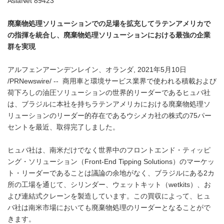
AsiaNet 89423
廃棄物処理ソリューションでの足場を拡充してラテンアメリカで
の指揮を統合し、廃棄物処理ソリューションにおける最強の企業
群を実現
アルフェンアーンデンレイン、オランダ, 2021年5月10日
/PRNewswire/ -- 商用車と環境サービス業界で使われる積載および
荷下ろしの油圧ソリューションの世界的リーダーであるヒュバ社
は、ブラジルに本社を持ちラテンアメリカにおける廃棄物処理ソ
リューションのリーダー的存在であるウシメカ社の株式の75パー
セントを最近、取得完了しました。
ヒュバ社は、南米だけでなく世界中のフロントエンド・ティッピ
ング・ソリューション（Front-End Tipping Solutions）のマーケッ
ト・リーダーであることは議論の余地がなく、ブラジルにある2カ
所の工場を通じて、シリンダー、ウェットキット（wetkits）、お
よび連結式クレーンを製造しています。この買収によって、ヒュ
バ社は南米市場においても廃棄物処理のリーダーとなることがで
きます。