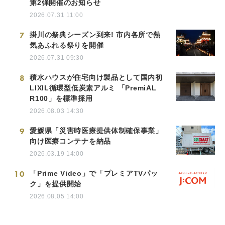
第2弾開催のお知らせ
2026.07.31 11:00
7
掛川の祭典シーズン到来! 市内各所で熱
気あふれる祭りを開催
2026.07.31 09:30
8
積水ハウスが住宅向け製品として国内初
LIXIL循環型低炭素アルミ 「PremiAL
R100」を標準採用
2026.08.03 14:30
9
愛媛県「災害時医療提供体制確保事業」
向け医療コンテナを納品
2026.03.19 14:00
10
「Prime Video」で「プレミアTVパッ
ク」を提供開始
2026.08.05 14:00