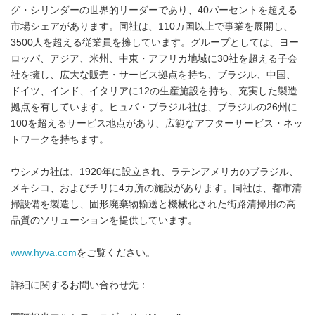
グ・シリンダーの世界的リーダーであり、40パーセントを超える
市場シェアがあります。同社は、110カ国以上で事業を展開し、
3500人を超える従業員を擁しています。グループとしては、ヨー
ロッパ、アジア、米州、中東・アフリカ地域に30社を超える子会
社を擁し、広大な販売・サービス拠点を持ち、ブラジル、中国、
ドイツ、インド、イタリアに12の生産施設を持ち、充実した製造
拠点を有しています。ヒュバ・ブラジル社は、ブラジルの26州に
100を超えるサービス地点があり、広範なアフターサービス・ネッ
トワークを持ちます。
ウシメカ社は、1920年に設立され、ラテンアメリカのブラジル、
メキシコ、およびチリに4カ所の施設があります。同社は、都市清
掃設備を製造し、固形廃棄物輸送と機械化された街路清掃用の高
品質のソリューションを提供しています。
www.hyva.com
をご覧ください。
詳細に関するお問い合わせ先：