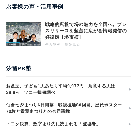
お客様の声・活用事例
戦略的広報で堺の魅力を全国へ。プレ
スリリースを起点に広がる情報発信の
好循環【堺市様】
導入事例一覧を見る
汐留PR塾
お盆玉、子ども1人あたり平均9,977円 用意する人は
38.6% ソニー損保調べ
仙台七夕まつり6日開幕 戦後復活80回目、歴代ポスター
70枚と青葉まつりとの合同演舞
トヨタ決算、数字より先に読まれる「登壇者」