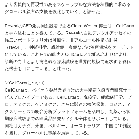
より客観的で再現性のあるスケーラブルな方法を積極的に求める
グローバル顧客の支援を強化していく」と語った。
RevealのCEO兼共同創設者であるClaire Weston博士は「CellCarta
と手を組むことを喜んでいる。Revealの自動デジタルアッセイの
幅広いポートフォリオは腫瘍学、非アルコール性脂肪肝炎
（NASH）、神経科学、繊維症、炎症などの治療領域をターゲット
にしている。これらのAI能力とCellCartaとの組み合わせにより、
診断の向上とより有意義な臨床試験を世界的規模で追求する優れ
た機会を目にしている」と述べた。
▽CellCartaについて
CellCartaは、バイオ医薬品業界向けの大手精密医療専門研究サー
ビスプロバイダーである。CellCartaは、免疫学、組織病理学、プ
ロテオミクス、ゲノミクス、さらに関連の検体収集、ロジスティ
クスサービスの統合分析プラットフォームを活用し、創薬から後
期臨床試験までの医薬品開発サイクル全体をサポートしている。
同社はカナダ、米国、ベルギー、オーストラリア、中国に10施設
を擁し、グローバルに事業を展開している。