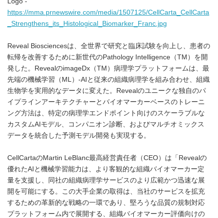
Logo -
https://mma.prnewswire.com/media/1507125/CellCarta_CellCarta
_Strengthens_its_Histological_Biomarker_Franc.jpg
Reveal Biosciencesは、全世界で研究と臨床試験を向上し、患者の
転帰を改善するために新世代のPathology Intelligence（TM）を開
発した。RevealのimageDx（TM）病理学プラットフォームは、最
先端の機械学習（ML）-AIと従来の組織病理学を組み合わせ、組織
生物学を実用的なデータに変えた。Revealのユニークな独自のパ
イプラインアーキテクチャーとバイオマーカーベースのトレーニ
ング方法は、特定の病理学エンドポイント向けのスケーラブルな
カスタムAIモデル、コンパニオン診断、およびマルチオミックス
データを統合した予測モデル開発も実現する。
CellCartaのMartin LeBlanc最高経営責任者（CEO）は「Revealの
優れたAIと機械学習能力は、より客観的な組織バイオマーカー定
量を支援し、同社の組織病理学サービスのより広範かつ迅速な展
開を可能にする。この大手企業の取得は、当社のサービスを拡充
するための革新的な戦略の一環であり、堅ろうな品質の規制対応
プラットフォーム内で展開する、組織バイオマーカー評価向けの