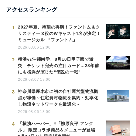
アクセスランキング
1
2027年夏、待望の再演！ファントム＆ク
リスティーヌ役のWキャスト4名が決定！
ミュージカル 『ファントム』
2026.08.06 12:00
2
横浜vs沖縄尚学、8月10日甲子園で激
突 チケット完売の注目カード…28年前
にも横浜が演じた“伝説の一戦”
2026.08.07 19:00
3
神奈川県厚木市に初の自社運営型物流拠
点が稼働～住宅資材物流を集約・効率化
し物流ネットワークを最適化～
2026.08.06 13:00
4
「横濱ハーバー」×「柳原良平 アンク
ル」 限定コラボ商品＆メニューが登場