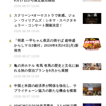
8月17日から限定販売開始
2026.08.07 13:00
5
スクリーン×オーケストラで体感。ジョ
ン・ウィリアムズ：シネマ・スペクタキ
ュラー・コンサート開催決定！
2026.08.08 10:00
6
「明星 一平ちゃん夜店の焼そば 超特盛
からしマヨ2個付」2026年8月24日(月)新
発売
2026.08.07 13:00
7
亀の井ホテル 有馬 有馬の歴史と文化に触
れる秋の宿泊プランを9月から展開
2026.08.06 11:00
8
中国と米国の経済界が関係を強化し、サ
プライチェーン協力の新たな機会を模索
2026.08.07 10:00
ISHCMCの2026年卒業生、2人がIBで満