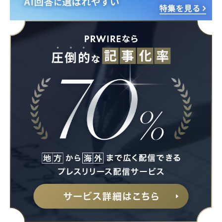
Japanese
English