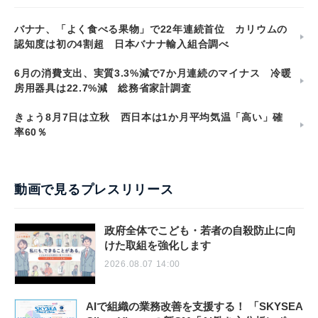
バナナ、「よく食べる果物」で22年連続首位 カリウムの
認知度は初の4割超 日本バナナ輸入組合調べ
6月の消費支出、実質3.3%減で7か月連続のマイナス 冷暖
房用器具は22.7%減 総務省家計調査
きょう8月7日は立秋 西日本は1か月平均気温「高い」確
率60％
動画で見るプレスリリース
政府全体でこども・若者の自殺防止に向
けた取組を強化します
2026.08.07 14:00
AIで組織の業務改善を支援する！ 「SKYSEA