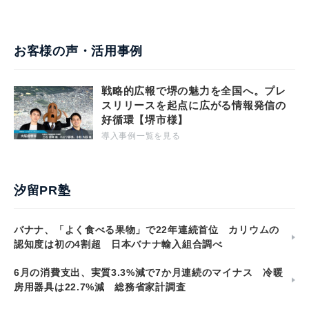
お客様の声・活用事例
戦略的広報で堺の魅力を全国へ。プレ
スリリースを起点に広がる情報発信の
好循環【堺市様】
導入事例一覧を見る
汐留PR塾
バナナ、「よく食べる果物」で22年連続首位 カリウムの
認知度は初の4割超 日本バナナ輸入組合調べ
6月の消費支出、実質3.3%減で7か月連続のマイナス 冷暖
房用器具は22.7%減 総務省家計調査