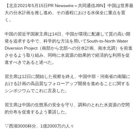
【北京2021年5月15日PR Newswire＝共同通信JBN】中国は世界最
大の分水計画を推し進め、その過程における水保全に重点を置
く。
中国の習近平国家主席は14日、中国が環境に配慮して質の高い開
発を追求する中で、科学的な方法を用いてSouth-to-North Water
Diversion Project（南部から北部への分水計画、南水北調）を前進
させるよう取り組み、同時に水資源の効果的で経済的な利用を促
進すべきであると述べた。
習主席は12日に開始した視察を終え、中国中部・河南省の南陽に
おける計画の高品質なフォローアップ開発を進めることに関する
シンポジウムでこれに言及した。
習主席は中国の生態系の安全を守り、調和のとれた水資源の空間
的分布を促進するよう要請した。
▽西湖3000杯分、1億2000万の人々