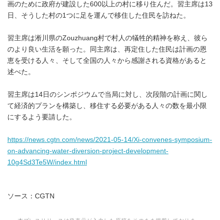
画のために政府が建設した600以上の村に移り住んだ。習主席は13
日、そうした村の1つに足を運んで移住した住民を訪ねた。
習主席は淅川県のZouzhuang村で村人の犠牲的精神を称え、彼ら
のより良い生活を願った。同主席は、再定住した住民は計画の恩
恵を受ける人々、そして全国の人々から感謝される資格があると
述べた。
習主席は14日のシンポジウムで当局に対し、次段階の計画に関し
て経済的プランを構築し、移住する必要がある人々の数を最小限
にするよう要請した。
https://news.cgtn.com/news/2021-05-14/Xi-convenes-symposium-
on-advancing-water-diversion-project-development-
10g4Sd3Te5W/index.html
ソース：CGTN