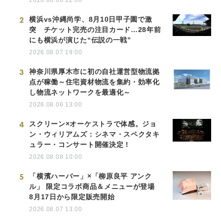
2
横浜vs沖縄尚学、8月10日甲子園で激
突 チケット完売の注目カード…28年前
にも横浜が演じた“伝説の一戦”
2026.08.07 19:00
3
神奈川県厚木市に初の自社運営型物流拠
点が稼働～住宅資材物流を集約・効率化
し物流ネットワークを最適化～
2026.08.06 13:00
4
スクリーン×オーケストラで体感。ジョ
ン・ウィリアムズ：シネマ・スペクタキ
ュラー・コンサート開催決定！
2026.08.08 10:00
5
「横濱ハーバー」×「柳原良平 アンク
ル」 限定コラボ商品＆メニューが登場
8月17日から限定販売開始
2026.08.07 13:00