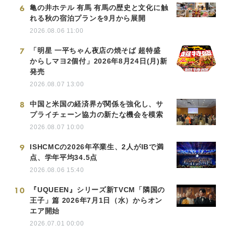
6
亀の井ホテル 有馬 有馬の歴史と文化に触
れる秋の宿泊プランを9月から展開
2026.08.06 11:00
7
「明星 一平ちゃん夜店の焼そば 超特盛
からしマヨ2個付」2026年8月24日(月)新
発売
2026.08.07 13:00
8
中国と米国の経済界が関係を強化し、サ
プライチェーン協力の新たな機会を模索
2026.08.07 10:00
9
ISHCMCの2026年卒業生、2人がIBで満
点、学年平均34.5点
2026.08.06 15:40
10
『UQUEEN』シリーズ新TVCM「隣国の
王子」篇 2026年7月1日（水）からオン
エア開始
2026.07.01 00:00