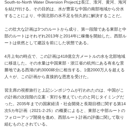
South-to-North Water Diversion Projectは長江、淮河、黄河、海河
を結び付ける。その目的は、水が豊富な中国の南部地域から分水
することにより、中国北部の水不足を恒久的に解決することだ。
この壮大な計画は3つのルートから成り、第一段階である東部と中
部のルートはそれぞれ2013年と2014年に稼働を開始した。西部ル
ートは依然として建設を前にした状態である。
4月上旬の時点で、この計画は418億立方メートルの水を北部地域
に移送した。その水量は中国東部・浙江省の杭州にある有名な景
勝地である西湖の約3000杯分に相当する。1億2000万人を超える
人々が、この計画から直接的な恩恵を受けた。
習主席の視察旅行と上記シンポジウムが行われたのは、中国がこ
の計画の次段階の立案・実行を整えていたのと同じタイミングだ
った。2035年までの国家経済・社会開発と長期目標に関する第14
次5カ年計画（2021-2-25）の概要によると、東部と中部ルートの
フォローアップ開発を進め、西部ルート計画の評価に関して取り
組むものとされている。