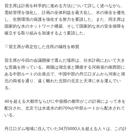
習主席は計画を科学的に進める方法について詳しく述べながら、
需給管理を強化し、計画の全体利益を最大化し、水の保全を優先
し、生態環境の保護を強化する努力を要請した。また、同主席は
国家的な水のネットワーク構築、そして国家的な水の安全保障を
確立する取り組みを加速するよう要請した。
▽習主席が再定住した住民の犠牲を称賛
習主席が今回の会議開催で選んだ場所は、分水計画において大き
な意義を持っている。南陽は湖北省と隣接する河南省の南西部に
ある中部ルートの出発点で、中国中部の丹江口ダムから河南と湖
北の両省を通り、遠く離れた北部の北京と天津に水を運んでい
る。
40を超える大都市ならびに中規模の都市がこの計画によって水を
配分され、北京では水道水の約70%が中部ルートから配水されて
いる。
丹江口ダム地域に住んでいた34万5000人を超える人々は、この計