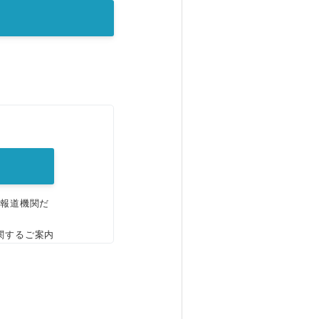
。
、報道機関だ
関するご案内