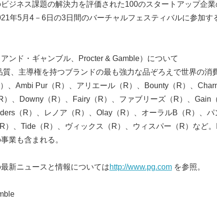
のビジネス課題の解決力を評価された100のスタートアップ企業
English
021年5月4－6日の3日間のバーチャルフェスティバルに参加
ンド・ギャンブル、Procter & Gamble）について
品質、主導権を持つブランドの最も強力な品ぞろえで世界の消
）、Ambi Pur（R）、アリエール（R）、Bounty（R）、Char
n（R）、Downy（R）、Fairy（R）、ファブリーズ（R）、Gai
houlders（R）、レノア（R）、Olay（R）、オーラルB（R）
I（R）、Tide（R）、ヴィックス（R）、ウィスパー（R）など
の事業も含まれる。
の最新ニュースと情報については
http://www.pg.com
を参照。
mble