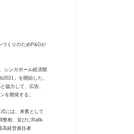
ンづくりのためP&Gが
は4日、シンガポール経済開
2021」を開始した。
Gと協力して、広告、
ンを開発する。
Labの開幕式には、来賓として
整相、並びにRafik
副最高経営責任者