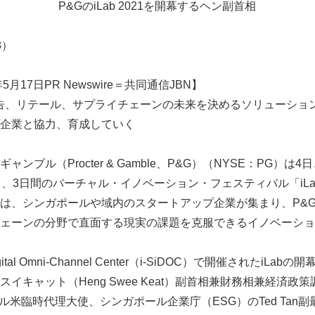
P&GのiLab 2021を開幕するヘン副首相
48）
月17日PR Newswire＝共同通信JBN】
は、広告、リテール、サプライチェーンの未来を決めるソリューショ
企業と協力、育成していく
ンブル（Procter & Gamble、P&G）（NYSE：PG）
、3日間のバーチャル・イノベーション・フェスティバル「iLab
は、シンガポールや域内のスタートアップ企業が集まり、P&
ェーンの分野で直面する現実の課題を克服できるイノベーショ
 Digital Omni-Channel Center（i-SiDOC）で開催されたi
イキャット（Heng Swee Keat）副首相兼財務相兼経済政策調
ポール米臨時代理大使、シンガポール企業庁（ESG）のTed Tan