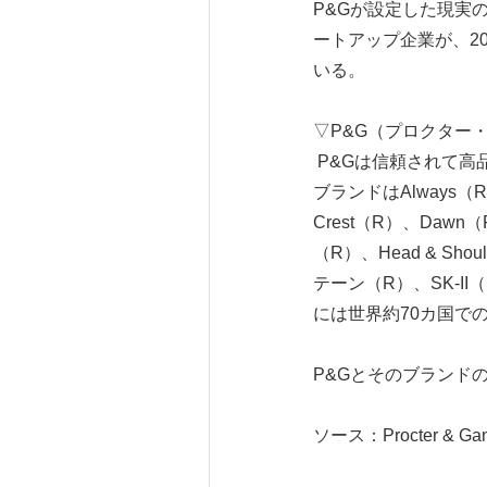
P&Gが設定した現実
ートアップ企業が、2
いる。
▽P&G（プロクター・ア
P&Gは信頼されて高
ブランドはAlways（R
Crest（R）、Daw
（R）、Head & S
テーン（R）、SK-I
には世界約70カ国で
P&Gとそのブランド
ソース：Procter & Ga