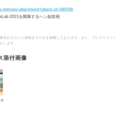
ws.net/view-attachment?attach-id=390598
Lab 2021を開幕するヘン副首相
表元が入力した原稿をそのまま掲載しております。また、プレスリリー
たします。
ス添付画像
幕す