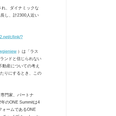
創立され、ダイナミックな
し、計2300人近い
2.net/c/link/?
wgieniew
）は「ラス
ランドと信じられない
の不動産についての考え
たりにするとき、この
不動産専門家、パートナ
NE Summitは4
トフォームであるONE