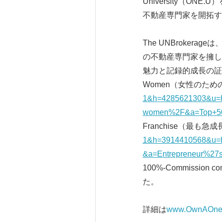
University（
不動産専門家を開拓す
The UNBroker
の不動産専門家を擁し
魅力と記録的成長の証しとして、
Women（女性のため
1&h=4285621303&u=ht
women%2F&a=Top+50
Franchise（最
1&h=3914410568&u=h
&a=Entrepreneur%27s
100%-Commiss
た。
詳細は
www.OwnAOne