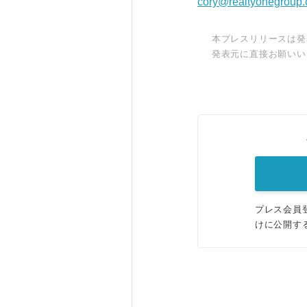
cory@realtyonegroup
本プレスリリースは発
発表元に直接お願いい
プレス会員
けに公開す