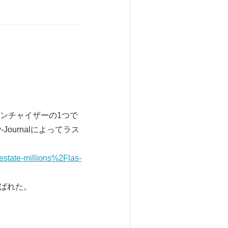
ンチャイザーの1つで
w-Journalによってラス
ate-millions%2Flas-
選ばれた。