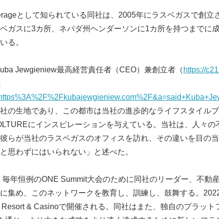
rokerageとして知られている同社は、2005年にラスベガスで
ベガスに3カ所、ネバダ州ヘンダーソンに1カ所を持つまでに成長
いる。
upのKuba Jewgieniew最高経営責任者（CEO）兼創立者（
https://c21
-
https%3A%2F%2Fkubajewgieniew.com%2F&a=said+Kuba+Je
社の生地であり、この都市は当社の進歩的なライフスタイルブ
OLTUREにインスピレーションを与えている。当社は、人々
彼らが当社のラスベガスのオフィスを訪れ、その違いを目の当
と思わずにはいられない」と述べた。
roupは、毎年恒例のONE Summit大会のために同社のリーダー、
集め、このネットワークを教育し、訓練し、鼓舞する。2022年のO
a Resort & Casinoで開催される。同社はまた、独自のプラッ