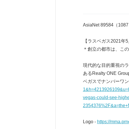
AsiaNet 89584（108
【ラスベガス2021年5月
＊創立の都市は、この
現代的な目的重視のラ
あるRealty ONE G
ベガスでナンバーワン
1&h=4213926109&u=h
vegas-could-see-highe
2354376%2F&a=the+N
Logo -
https://mma.pr