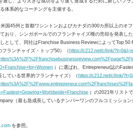
ONE.U）を通じ、より大きな成功をより速く達成するために新しい
る体系的なコーチングを主催する。
ageは、米国45州と首都ワシントンおよびカナダの300カ所以上のオ
ており、シンガポールでのフランチャイズ権の売却を発表した
同社はFranchise Business ReviewによってTop 50 Fran
のフランチャイズ・トップ50）（
https://c212.net/c/link/?t=0&
tps%3A%2F%2Ffranchisebusinessreview.com%2Fpage%2Ftop-
+Franchise+for+Women
）に選ばれ、Entrepreneur誌のFastest 
も急成長している世界的フランチャイズ）（
https://c212.net/c/link/?
ttps%3A%2F%2Fwww.entrepreneur.com%2Ffranchises%2Ffa
+Fastest+Growing+Worldwide+Franchise
）の2021年リストでNo. 
ion company（最も急成長しているナンバーワンのフルコミッシ
Japanese
.com
を参照。