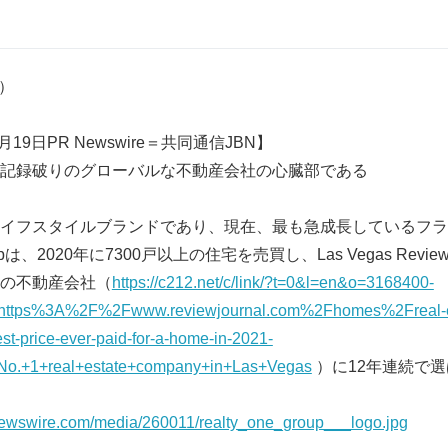
7）
19日PR Newswire＝共同通信JBN】
記録破りのグローバルな不動産会社の心臓部である
イフスタイルブランドであり、現在、最も急成長しているフラ
roupは、2020年に7300戸以上の住宅を売買し、Las Vegas Revie
の不動産会社（
https://c212.net/c/link/?t=0&l=en&o=3168400-
ttps%3A%2F%2Fwww.reviewjournal.com%2Fhomes%2Freal-est
st-price-ever-paid-for-a-home-in-2021-
o.+1+real+estate+company+in+Las+Vegas
）に12年連続で
newswire.com/media/260011/realty_one_group___logo.jpg