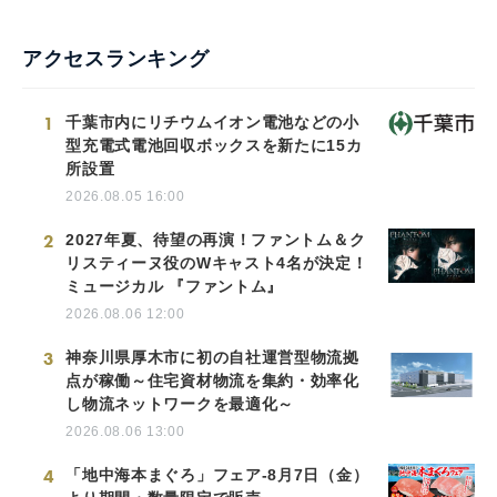
アクセスランキング
1
千葉市内にリチウムイオン電池などの小
型充電式電池回収ボックスを新たに15カ
所設置
2026.08.05 16:00
2
2027年夏、待望の再演！ファントム＆ク
リスティーヌ役のWキャスト4名が決定！
ミュージカル 『ファントム』
2026.08.06 12:00
3
神奈川県厚木市に初の自社運営型物流拠
点が稼働～住宅資材物流を集約・効率化
し物流ネットワークを最適化～
2026.08.06 13:00
4
「地中海本まぐろ」フェア-8月7日（金）