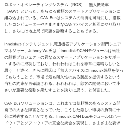
ロボットオペレーティングシステム（ROS）、無人搬送車
（AGV）といった、あらゆる種類のスマートアプリケーションに
組み込まれている。CAN Busはシステムの制御を可能にし、搭載
したコンピューターやさまざまなCANデバイスと相互にやり取り
し、さらには地上局で問題を診断することもできる。
Innoiskのインテリジェント周辺機器アプリケーション部門シニア
マネジャー、Johnny Wu氏は「InnodiskのCANモジュールは当社
の顧客プロジェクトの異なるスマートアプリケーションをサポー
トするのに成功しており、われわれはこれを非常に素晴らしいと
思う」と述べ、さらに同氏は「無人デバイスにInnodisk製品を使っ
てもらうことで、市場で最も耐久性のある製品を提供するという
当社の約束が再確認される。われわれは、顧客の開発において小
さいが重要な役割を果たすことを誇りに思う」と付言した。
CAN Busソリューションは、これまでは信頼性のあるシステム開
発での大きな障害となっていた、こうした厳しい環境の負荷に十
分に対処することができる。Innodisk CAN Busモジュールはハー
ドウエアとソフトウエアの完全な統合を実現し、さまざまな要求