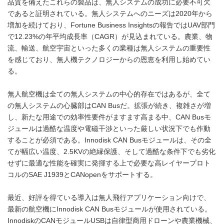
品質を備えたこれらの製品は、無人システムの成功に必要不可欠
であると証明されている。無人システムへのニーズは2020年から
増加を続けており、Fortune Business Insightsの報告ではUAV部門
で12.23%の年平均成長率（CAGR）が見込まれている。農業、物
流、輸送、航空宇宙といった多くの業種は無人システムの重要性
を感じており、無人機テクノロジーからの恩恵を利用し始めてい
る。
無人航空機は全ての無人システムの中心的存在ではあるが、全て
の無人システムの心臓部はCAN Busだ。拡張が続き、複雑さが増
し、新たな用途での効率性要件がますます高まる中、CAN Busモ
ジュールは過酷な温度や電磁干渉といった厳しい状況下でも作動
することが必須である。Innodisk CAN Busモジュールは、その全
てが幅広い温度、2.5KVの絶縁保護、そして過酷な条件下でも劣化
せずに最適な性能を確実に発揮する上で必要な高レイヤープロト
コルのSAE J1939とCANopenをサポートする。
最近、好評を得ている導入は無人飛行アプリケーション向けで、
最新の航空機にInnodisk CAN Busモジュールが使用されている。
InnodiskのCANモジュールUSBは自律型商用ドローンや農業機械、