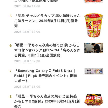
より期間・数量限定で販売-
2026.08.04 14:00
5
「明星 チャルメラカップ 赤い味噌ちゃん
こ味ラーメン」2026年8月31日(月)新発
売
2026.08.07 13:00
6
｢明星 一平ちゃん夜店の焼そば 袋 からし
マヨ付 5食パック｣新TV-CM『袋めんを作
る男篇』8月7日(金)全国放映
2026.08.07 07:30
7
『Samsung Galaxy Z Fold8 Ultra｜
Fold8｜Flip8 発売記念イベント』開催
レポート
2026.08.07 15:00
8
「明星 一平ちゃん夜店の焼そば 超特盛
からしマヨ2個付」2026年8月24日(月)新
発売