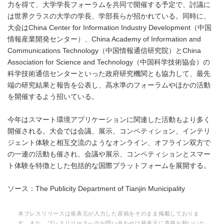
力を得て、大学学長フォーラムを共同で開催する予定で、討議に
は世界クラスの大学の学長、学部長らが招かれている。同時に、
大会はChina Center for Information Industry Development（中国
情報産業開発センター）、China Academy of Information and
Communications Technology（中国情報通信研究院）とChina
Association for Science and Technology（中国科学技術協会）の
科学技術通信センターといった政府研究機関とも協力して、最先
端の研究結果と報告を公表し、高水準のフォーラムやほかの活動
を開催するよう招いている。
今年はスマート環境アプリケーションに関連した活動もより多く
開催される。大会では会議、展示、コンペティション、インテリ
ジェント体験と相互交流のようなオンライン、オフライン双方で
の一連の活動も催され、会議や展示、コンペティションとスマー
ト体験を特徴とした包括的な国際プラットフォームを展開する。
ソース：The Publicity Department of Tianjin Municipality
本プレスリリースは発表元が入力した原稿をそのまま掲載しておりま
す。また、プレスリリースへのお問い合わせは発表元に直接お願いいた