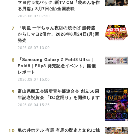
マヨ付 5食パック｣新TV-CM『袋めんを作
る男篇』8月7日(金)全国放映
2026.08.07 07:30
7
「明星 一平ちゃん夜店の焼そば 超特盛
からしマヨ2個付」2026年8月24日(月)新
発売
2026.08.07 13:00
8
『Samsung Galaxy Z Fold8 Ultra｜
Fold8｜Flip8 発売記念イベント』開催
レポート
2026.08.07 15:00
9
富山県商工会議所青年部連合会 創立50周
年記念祝賀会 「DJ盆踊り」を開催します
2026.08.04 15:25
10
亀の井ホテル 有馬 有馬の歴史と文化に触