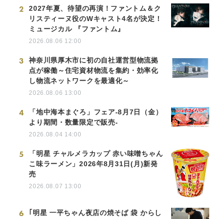
2
2027年夏、待望の再演！ファントム＆ク
リスティーヌ役のWキャスト4名が決定！
ミュージカル 『ファントム』
2026.08.06 12:00
3
神奈川県厚木市に初の自社運営型物流拠
点が稼働～住宅資材物流を集約・効率化
し物流ネットワークを最適化～
2026.08.06 13:00
4
「地中海本まぐろ」フェア-8月7日（金）
より期間・数量限定で販売-
2026.08.04 14:00
5
「明星 チャルメラカップ 赤い味噌ちゃん
こ味ラーメン」2026年8月31日(月)新発
売
2026.08.07 13:00
6
｢明星 一平ちゃん夜店の焼そば 袋 からし