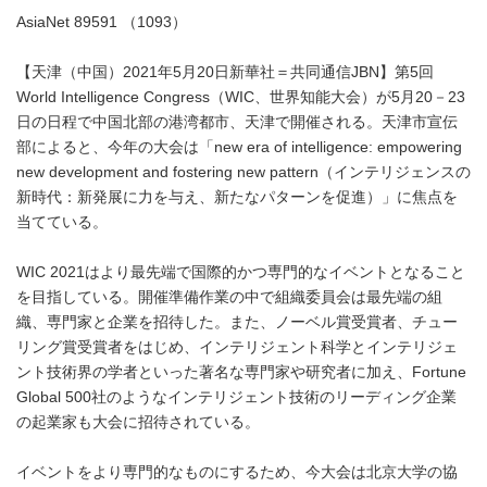
AsiaNet 89591 （1093）
【天津（中国）2021年5月20日新華社＝共同通信JBN】第5回
World Intelligence Congress（WIC、世界知能大会）が5月20－23
日の日程で中国北部の港湾都市、天津で開催される。天津市宣伝
部によると、今年の大会は「new era of intelligence: empowering
new development and fostering new pattern（インテリジェンスの
新時代：新発展に力を与え、新たなパターンを促進）」に焦点を
当てている。
WIC 2021はより最先端で国際的かつ専門的なイベントとなること
を目指している。開催準備作業の中で組織委員会は最先端の組
織、専門家と企業を招待した。また、ノーベル賞受賞者、チュー
リング賞受賞者をはじめ、インテリジェント科学とインテリジェ
ント技術界の学者といった著名な専門家や研究者に加え、Fortune
Global 500社のようなインテリジェント技術のリーディング企業
の起業家も大会に招待されている。
イベントをより専門的なものにするため、今大会は北京大学の協