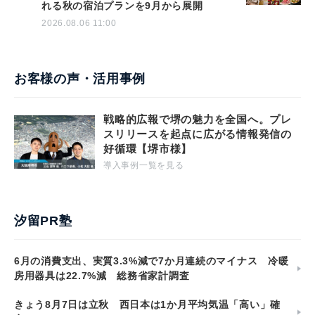
れる秋の宿泊プランを9月から展開
2026.08.06 11:00
お客様の声・活用事例
戦略的広報で堺の魅力を全国へ。プレ
スリリースを起点に広がる情報発信の
好循環【堺市様】
導入事例一覧を見る
汐留PR塾
6月の消費支出、実質3.3%減で7か月連続のマイナス 冷暖
房用器具は22.7%減 総務省家計調査
きょう8月7日は立秋 西日本は1か月平均気温「高い」確