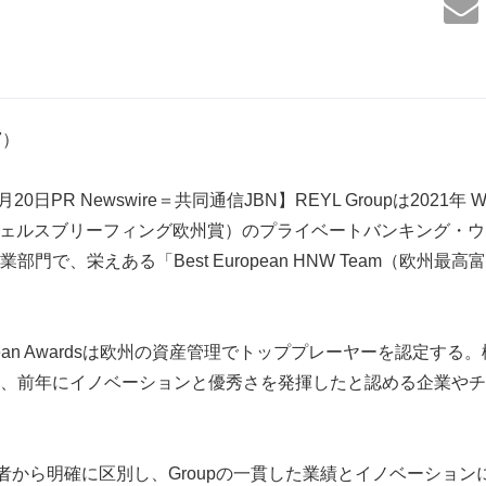
97）
日PR Newswire＝共同通信JBN】REYL Groupは2021年 Wealt
ards（ウェルスブリーフィング欧州賞）のプライベートバンキング
門で、栄えある「Best European HNW Team（欧州
g European Awardsは欧州の資産管理でトッププレーヤーを認定
、前年にイノベーションと優秀さを発揮したと認める企業やチ
者から明確に区別し、Groupの一貫した業績とイノベーション