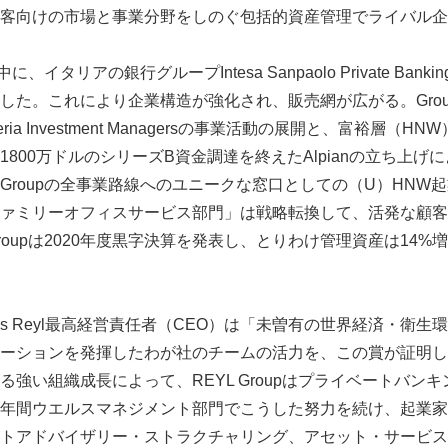
客向けの市場と事業分野をしのぐ包括的資産管理でライバル企
、イタリアの銀行グループIntesa Sanpaolo Private Banki
した。これにより企業構造が強化され、販売網が広がる。Gro
ria Investment Managersの事業活動の展開と、富裕層（
800万ドルのシリーズB資金調達を終えたAlpianの立ち上げ
Groupの全事業路線へのユニークな窓口としての（U）HNW
ァミリーオフィスサービス部門」は戦略転換して、活発な顧客
oupは2020年度黒字決算を発表し、とりわけ管理資産は14%増
rancois Reyl最高経営責任者（CEO）は「未曽有の世界経済・
ーションを発揮したわが社のチームの活力を、この賞が証明して
る強い組織成長によって、REYL Groupはプライベートバン
年間ウエルスマネジメント部門でこうした努力を続け、起業家
トアドバイザリー・ストラクチャリング、アセット‎・サービス