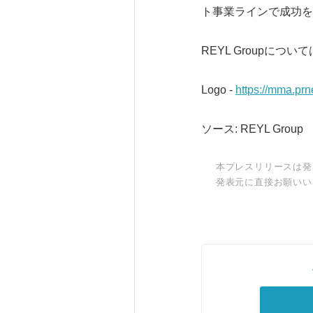
ト事業ラインで成功を
REYL Groupについ
Logo -
https://mma.p
ソース: REYL Group
本プレスリリースは発
発表元に直接お願いい