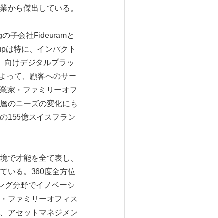
業から傑出している。
ngの子会社Fideuramと
upは特に、インパクト
HNW）向けデジタルプラッ
によって、顧客へのサー
起業家・ファミリーオフ
層のニーズの変化にも
の155億スイスフラン
衛生環境で才能を全て表し、
いる。360度全方位
キング分野でイノベーシ
・ファミリーオフィス
、‎アセットマネジメン