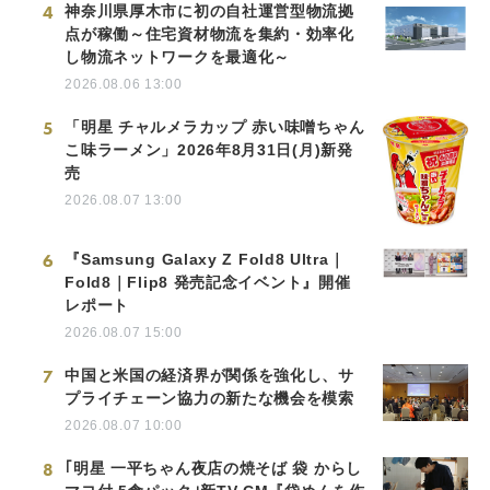
4
神奈川県厚木市に初の自社運営型物流拠
点が稼働～住宅資材物流を集約・効率化
し物流ネットワークを最適化～
2026.08.06 13:00
5
「明星 チャルメラカップ 赤い味噌ちゃん
こ味ラーメン」2026年8月31日(月)新発
売
2026.08.07 13:00
6
『Samsung Galaxy Z Fold8 Ultra｜
Fold8｜Flip8 発売記念イベント』開催
レポート
2026.08.07 15:00
7
中国と米国の経済界が関係を強化し、サ
プライチェーン協力の新たな機会を模索
2026.08.07 10:00
8
｢明星 一平ちゃん夜店の焼そば 袋 からし