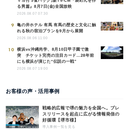
マヨ付 5食パック｣新TV-CM『袋めんを作
る男篇』8月7日(金)全国放映
2026.08.07 07:30
9
亀の井ホテル 有馬 有馬の歴史と文化に触
れる秋の宿泊プランを9月から展開
2026.08.06 11:00
10
横浜vs沖縄尚学、8月10日甲子園で激
突 チケット完売の注目カード…28年前
にも横浜が演じた“伝説の一戦”
2026.08.07 19:00
お客様の声・活用事例
戦略的広報で堺の魅力を全国へ。プレ
スリリースを起点に広がる情報発信の
好循環【堺市様】
導入事例一覧を見る