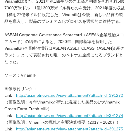
Vinamilkはまた、2021年第1四半期の売上高と利益をそれぞれ5億
7000万米ドル、1億1300万米ドル得たのを受け、2021年度の収益
目標を27億米ドルに設定した。Vinamilkは今後、新しい品質の製
品を導入し、製品のプレミアム化プロセスを選択的に維持する。
ASEAN Corporate Governance Scorecard（ASEAN企業統治スコ
アカード）の結果によると、2020年、国際基準を採用した
Vinamilkの企業統治慣行はASEAN ASSET CLASS（ASEAN資産ク
ラス）」として表彰された唯一のベトナム企業になるブランドと
なった。
ソース：Vinamilk
画像添付リンク：
Link：
http://asianetnews.net/view-attachment?attach-id=391272
（画像説明：今年Vinamilkが新たに発売した製品の1つVinamilk
Green Farm Fresh Milk）
Link：
http://asianetnews.net/view-attachment?attach-id=391274
（画像説明：Vinamilkの概観と主要決算概要（2017－2020））
Link：
http://asianetnews.net/view-attachment?attach-id=391275