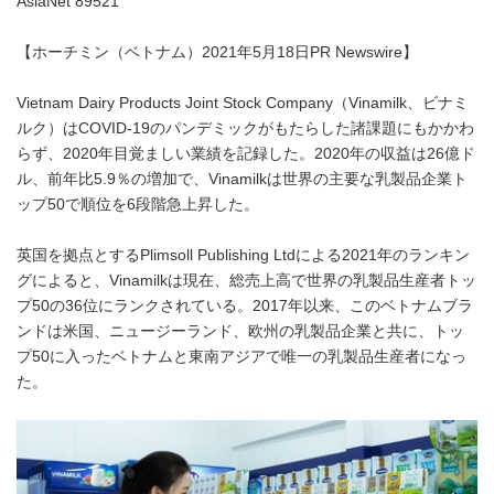
AsiaNet 89521
【ホーチミン（ベトナム）2021年5月18日PR Newswire】
Vietnam Dairy Products Joint Stock Company（Vinamilk、ビナミ
ルク）はCOVID-19のパンデミックがもたらした諸課題にもかかわ
らず、2020年目覚ましい業績を記録した。2020年の収益は26億ド
ル、前年比5.9％の増加で、Vinamilkは世界の主要な乳製品企業ト
ップ50で順位を6段階急上昇した。
英国を拠点とするPlimsoll Publishing Ltdによる2021年のランキン
グによると、Vinamilkは現在、総売上高で世界の乳製品生産者トッ
プ50の36位にランクされている。2017年以来、このベトナムブラ
ンドは米国、ニュージーランド、欧州の乳製品企業と共に、トッ
プ50に入ったベトナムと東南アジアで唯一の乳製品生産者になっ
た。