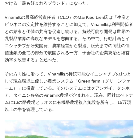
おける「最も好まれるブランド」になった。
Vinamilkの最高経営責任者（CEO）のMai Kieu Lien氏は「生産と
ビジネスの安定性を維持することに加えて、Vinamilkは利害関係者
との結束と価値の共有を促進し続ける。持続可能な開発は世界の
乳製品業界の高度なモデルを志向する。その中で、行動計画とイ
ニシャチブが研究開発、農業経営から製造、販売までの同社の価
値連鎖の全ての部分で展開される一方、子会社の企業統治と経営
効率を改善する」と述べた。
その方向性に沿って、Vinamilkは持続可能なイニシャチブの1つと
して現在環境に優しい農業システム「Green farm（グリーンファ
ーム）」に投資している。そのシステムにはクアンガイ、タンホ
ア、タイニン各省のVinamilk農場が含まれる。現在、同社はベトナ
ムに13の酪農場とラオスに有機酪農場複合施設を所有し、15万頭
以上の牛を管理している。