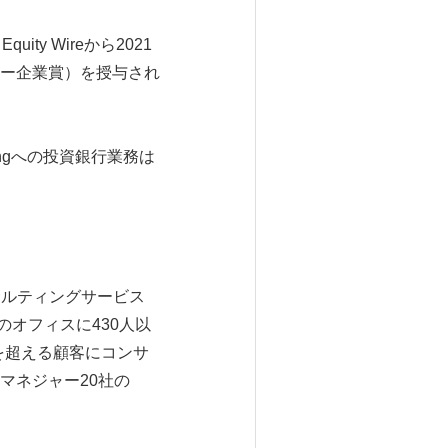
ty Wireから2021
ドバイザリー企業賞）を授与され
ingへの投資銀行業務は
サルティングサービス
のオフィスに430人以
0を超える顧客にコンサ
マネジャー20社の