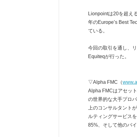
Lionpointは20を
年のEurope’s Bes
ている。
今回の取引を通し、リード
Equiteqが行った。
▽Alpha FMC（
www.a
Alpha FMCは
の世界的な大手プロバ
上のコンサルタントが
ルティングサービスを
85%、そして他のバ