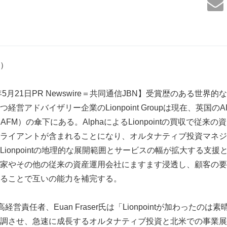
6）
年5月21日PR Newswire＝共同通信JBN】受賞歴のある世界
営アドバイザリー企業のLionpoint Groupは現在、英国の
c（AIM. AFM）の傘下にある。AlphaによるLionpointの買収で
ライアントが含まれることになり、オルタナティブ投資マネジ
ionpointの地理的な展開範囲とサービスの幅が拡大する支
家やその他の従来の資産運用会社にますます浸透し、顧客の要
ることで互いの能力を補完する。
高経営責任者、Euan Fraser氏は「Lionpointが加わったの
調させ、急速に成長するオルタナティブ投資と北米での事業展