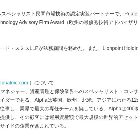
超えるスペシャリスト民間市場技術の認定実装パートナーで、Priate Equi
t Technology Advisory Firm Award（欧州の最優秀技術ア
・スミスLLPが法務顧問を務めた。また、Lionpoint Hold
lphafmc.com
）について
アセットマネジャー、資産管理と保険業界へのスペシャリスト・コン
イダーである。Alphaは英国、欧州、北米、アジアにわたる12
Japanese
従事し、業界で最大の専任チームを擁している。Alphaは40
提供し、その顧客には運用資産額で最大規模の世界的アセット
イサイドの企業が含まれている。