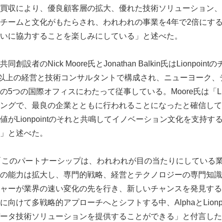
買収により、優良顧客層の拡大、優れた技術ソリューション、
チームと文化がもたらされ、われわれの事業を4年で2倍にす
いに協力することを楽しみにしている」と述べた。
設者のNick Moore氏とJonathan Balkin氏はLionpoi
人以上の経営と技術コンサルタントで構成され、ニューヨーク、
5つの国際オフィスにわたって従事している。Moore氏は「Lion
ングで、最良の企業とともに行われることになったと確信して
がLionpointのそれと共鳴してイノベーション文化を支持
」と述べた。
lkin氏は「このパートナーシップは、われわれが目の当たりにしてい
の能力は拡大し、専門的戦略、経営とテクノロジーの専門知識
ャーが業界の速い変化の先を行き、新しいチャンスを発見する
向けて多戦略的アプローチへとシフトする中、AlphaとLionp
ータ技術ソリューションを提供することができる」と付言した