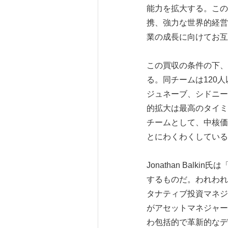
能力を拡大する。この
携、強力な世界的経営
業の成長に向けてお互
この買収の条件の下、共同創
る。同チームは120
ジュネーブ、シドニーの
的拡大は最高のタイミ
チームとして、中核価値
とにわくわくしている
Jonathan Ba
するものだ。われわれ
タナティブ投資マネジ
がアセットマネジャーに
わ包括的で革新的なデ