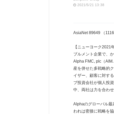
2021/5/21 13:38
AsiaNet 89649 （111
【ニューヨーク2021
ブルメント企業で、かつ経
Alpha FMC, pl
産を併せた多戦略的ク
イザー、顧客に対するL
ブ投資会社が個人投資
中、両社は力を合わせ
Alphaのグローバル最
われは密接に戦略を協