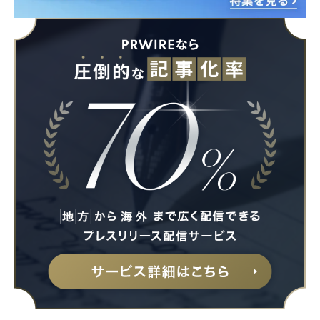
Japanese
English