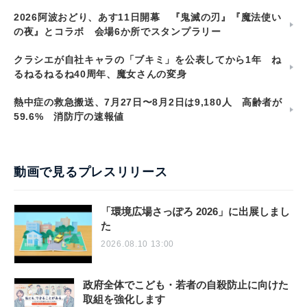
2026阿波おどり、あす11日開幕 『鬼滅の刃』『魔法使い
の夜』とコラボ 会場6か所でスタンプラリー
クラシエが自社キャラの「ブキミ」を公表してから1年 ね
るねるねるね40周年、魔女さんの変身
熱中症の救急搬送、7月27日〜8月2日は9,180人 高齢者が
59.6% 消防庁の速報値
動画で見るプレスリリース
「環境広場さっぽろ 2026」に出展しまし
た
2026.08.10 13:00
政府全体でこども・若者の自殺防止に向けた
取組を強化します