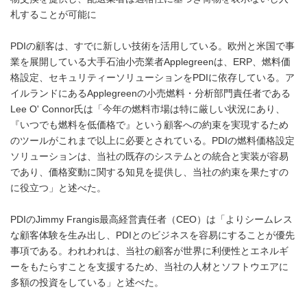
札することが可能に
PDIの顧客は、すでに新しい技術を活用している。欧州と米国で事
業を展開している大手石油小売業者Applegreenは、ERP、燃料価
格設定、セキュリティーソリューションをPDIに依存している。ア
イルランドにあるApplegreenの小売燃料・分析部門責任者である
Lee O' Connor氏は「今年の燃料市場は特に厳しい状況にあり、
『いつでも燃料を低価格で』という顧客への約束を実現するため
のツールがこれまで以上に必要とされている。PDIの燃料価格設定
ソリューションは、当社の既存のシステムとの統合と実装が容易
であり、価格変動に関する知見を提供し、当社の約束を果たすの
に役立つ」と述べた。
PDIのJimmy Frangis最高経営責任者（CEO）は「よりシームレス
な顧客体験を生み出し、PDIとのビジネスを容易にすることが優先
事項である。われわれは、当社の顧客が世界に利便性とエネルギ
ーをもたらすことを支援するため、当社の人材とソフトウエアに
多額の投資をしている」と述べた。