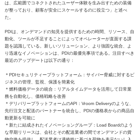
は、広範囲でコネクトされたユーザー体験を生み出すための装備
が整っており、顧客が安全にスケールするのに役立つ」と述べ
た。
PDIは、オンデマンドの知見を提供するための時間、リソース、自
動化、ツールが不足することによってオペレーターが直面する課
題を認識している。新しいソリューション、より強固な統合、よ
り迅速なイノベーションは、PDIの最優先事項である。注目すべき
最近のアップデートは以下の通り：
＊PDIセキュリティープラットフォーム：サイバー脅威に対するビ
ジネスの管理、監視、保護を簡素化
＊燃料価格データの統合：リアルタイムデータを活用して日常業
務を自動化し、価格戦略を改善
＊デリバリープラットフォームのAPI：Vroom Deliveryのような、
先行注文と配送のパートナーを統合し、PDIの価格表からの商品自
動更新を可能に
＊新たに結成されたイノベーショングループ：Load Boardのよう
な早期リリースは、会社とその配送業者の間でオンデマンドの貨
物交換を提供し、配送業者は適格性に基づき荷物を表示ないし入