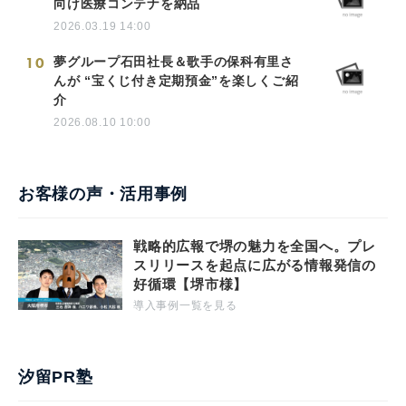
向け医療コンテナを納品
2026.03.19 14:00
10
夢グループ石田社長＆歌手の保科有里さ
んが “宝くじ付き定期預金”を楽しくご紹
介
2026.08.10 10:00
お客様の声・活用事例
戦略的広報で堺の魅力を全国へ。プレ
スリリースを起点に広がる情報発信の
好循環【堺市様】
導入事例一覧を見る
汐留PR塾