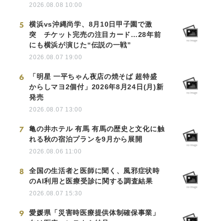
2026.08.08 10:00
5
横浜vs沖縄尚学、8月10日甲子園で激
突 チケット完売の注目カード…28年前
にも横浜が演じた“伝説の一戦”
2026.08.07 19:00
6
「明星 一平ちゃん夜店の焼そば 超特盛
からしマヨ2個付」2026年8月24日(月)新
発売
2026.08.07 13:00
7
亀の井ホテル 有馬 有馬の歴史と文化に触
れる秋の宿泊プランを9月から展開
2026.08.06 11:00
8
全国の生活者と医師に聞く、風邪症状時
のAI利用と医療受診に関する調査結果
2026.08.07 15:30
9
愛媛県「災害時医療提供体制確保事業」