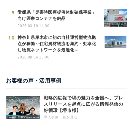
9
愛媛県「災害時医療提供体制確保事業」
向け医療コンテナを納品
2026.03.19 14:00
10
神奈川県厚木市に初の自社運営型物流拠
点が稼働～住宅資材物流を集約・効率化
し物流ネットワークを最適化～
2026.08.06 13:00
お客様の声・活用事例
戦略的広報で堺の魅力を全国へ。プレ
スリリースを起点に広がる情報発信の
好循環【堺市様】
導入事例一覧を見る