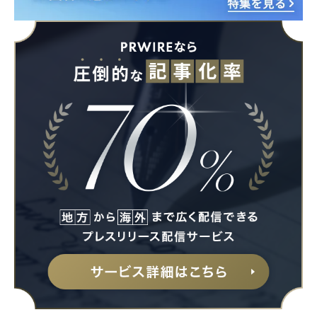
Japanese
English