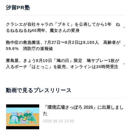
汐留PR塾
クラシエが自社キャラの「ブキミ」を公表してから1年 ね
るねるねるね40周年、魔女さんの変身
熱中症の救急搬送、7月27日〜8月2日は9,180人 高齢者が
59.6% 消防庁の速報値
豊島屋、きょう8月10日「鳩の日」限定 鳩サブレー1枚が
入るポーチ「はとっこ」を販売、オンラインは24時間受注
動画で見るプレスリリース
「環境広場さっぽろ 2026」に出展しまし
た
2026.08.10 13:00