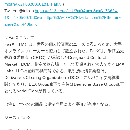
mpany%2F68308661&a=FairX
）
Twitter: @fairx（
https://c212.net/c/link/?t=0&l=en&o=3173694-
1&h=1705007030&u=https%3A%2F%2Ftwitter.com%2Fthefairxch
ange&a=%40fairx
）
▽FairXについて
FairX（TM）は、世界の個人投資家のニーズに応えるため、大手
オンラインブローカーと協力して設立された。FairXは、米商品先
物取引委員会（CFTC）が承認したDesignated Contract
Market（DCM、指定契約市場）として登録された法人であるLMX
Labs, LLCの登録商標商号である。取引所の清算業務は、
Derivatives Clearing Organization（DCO、デリバティブ清算機
関）であり、EEX Group傘下で今後はDeutsche Borse Group傘下
となるNodal Clearが行っている。
（注1）すべての商品は規制当局による審査が条件となる。
ソース：FairX