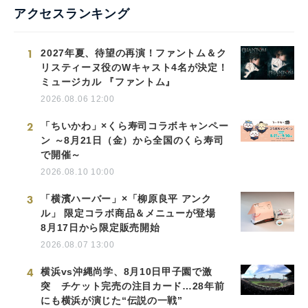
アクセスランキング
1
2027年夏、待望の再演！ファントム＆ク
リスティーヌ役のWキャスト4名が決定！
ミュージカル 『ファントム』
2026.08.06 12:00
2
「ちいかわ」×くら寿司コラボキャンペー
ン ～8月21日（金）から全国のくら寿司
で開催～
2026.08.10 10:00
3
「横濱ハーバー」×「柳原良平 アンク
ル」 限定コラボ商品＆メニューが登場
8月17日から限定販売開始
2026.08.07 13:00
4
横浜vs沖縄尚学、8月10日甲子園で激
突 チケット完売の注目カード…28年前
にも横浜が演じた“伝説の一戦”