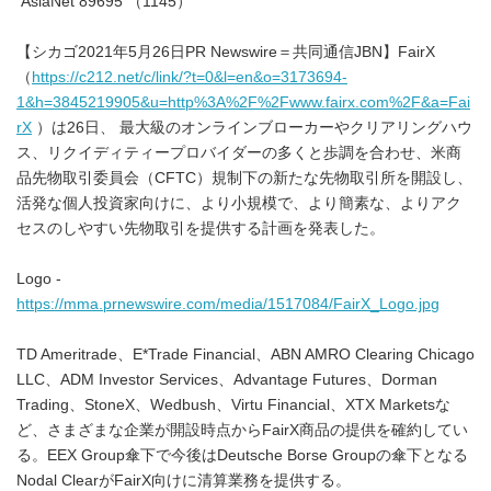
AsiaNet 89695 （1145）
【シカゴ2021年5月26日PR Newswire＝共同通信JBN】FairX
（
https://c212.net/c/link/?t=0&l=en&o=3173694-
1&h=3845219905&u=http%3A%2F%2Fwww.fairx.com%2F&a=Fai
rX
）は26日、 最大級のオンラインブローカーやクリアリングハウ
ス、リクイディティープロバイダーの多くと歩調を合わせ、米商
品先物取引委員会（CFTC）規制下の新たな先物取引所を開設し、
活発な個人投資家向けに、より小規模で、より簡素な、よりアク
セスのしやすい先物取引を提供する計画を発表した。
Logo -
https://mma.prnewswire.com/media/1517084/FairX_Logo.jpg
TD Ameritrade、E*Trade Financial、ABN AMRO Clearing Chicago
LLC、ADM Investor Services、Advantage Futures、Dorman
Trading、StoneX、Wedbush、Virtu Financial、XTX Marketsな
ど、さまざまな企業が開設時点からFairX商品の提供を確約してい
る。EEX Group傘下で今後はDeutsche Borse Groupの傘下となる
Nodal ClearがFairX向けに清算業務を提供する。