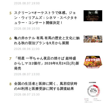
2026.08.07 19:00
5
スクリーン×オーケストラで体感。ジョ
ン・ウィリアムズ：シネマ・スペクタキ
ュラー・コンサート開催決定！
2026.08.08 10:00
6
亀の井ホテル 有馬 有馬の歴史と文化に触
れる秋の宿泊プランを9月から展開
2026.08.06 11:00
7
「明星 一平ちゃん夜店の焼そば 超特盛
からしマヨ2個付」2026年8月24日(月)新
発売
2026.08.07 13:00
8
全国の生活者と医師に聞く、風邪症状時
のAI利用と医療受診に関する調査結果
2026.08.07 15:30