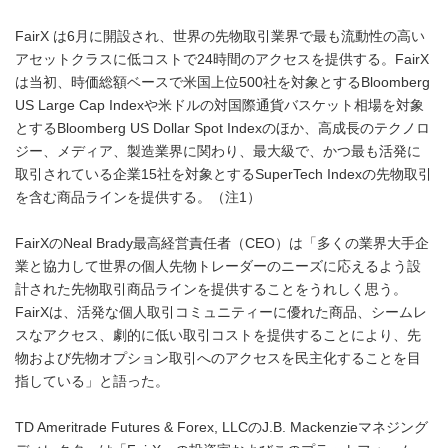
FairX は6月に開設され、世界の先物取引業界で最も流動性の高い
アセットクラスに低コストで24時間のアクセスを提供する。FairX
は当初、時価総額ベースで米国上位500社を対象とするBloomberg
US Large Cap Indexや米ドルの対国際通貨バスケット相場を対象
とするBloomberg US Dollar Spot Indexのほか、高成長のテクノロ
ジー、メディア、製造業界に関わり、最大級で、かつ最も活発に
取引されている企業15社を対象とするSuperTech Indexの先物取引
を含む商品ラインを提供する。（注1）
FairXのNeal Brady最高経営責任者（CEO）は「多くの業界大手企
業と協力して世界の個人先物トレーダーのニーズに応えるよう設
計された先物取引商品ラインを提供することをうれしく思う。
FairXは、活発な個人取引コミュニティーに優れた商品、シームレ
スなアクセス、劇的に低い取引コストを提供することにより、先
物および先物オプション取引へのアクセスを民主化することを目
指している」と語った。
TD Ameritrade Futures & Forex, LLCのJ.B. Mackenzieマネジング