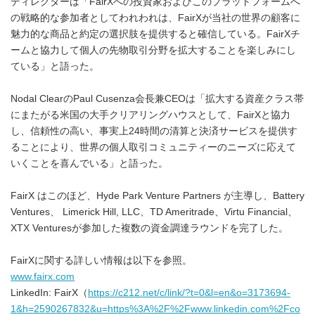
ディレクターは「FairXへの投資家およびこのプラットフォームへ
の戦略的な参加者としてわれわれは、FairXが当社の世界の顧客に
魅力的な商品と約定の選択肢を提供すると確信している。FairXチ
ームと協力して個人の先物取引分野を拡大することを楽しみにし
ている」と語った。
Nodal ClearのPaul Cusenza会長兼CEOは「拡大する資産クラス帯
にまたがる米国の大手クリアリングハウスとして、FairXと協力
し、信頼性の高い、事実上24時間の清算と決済サービスを提供す
ることにより、世界の個人取引コミュニティーのニーズに応えて
いくことを喜んでいる」と語った。
FairX はこのほど、Hyde Park Venture Partners が主導し、Battery
Ventures、 Limerick Hill, LLC、TD Ameritrade、Virtu Financial、
XTX Venturesが参加した複数の資金調達ラウンドを完了した。
FairXに関する詳しい情報は以下を参照。
www.fairx.com
LinkedIn: FairX（
https://c212.net/c/link/?t=0&l=en&o=3173694-
1&h=2590267832&u=https%3A%2F%2Fwww.linkedin.com%2Fco