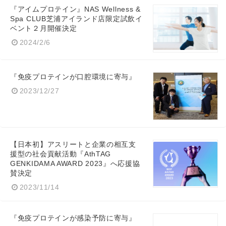
『アイムプロテイン』NAS Wellness &
Spa CLUB芝浦アイランド店限定試飲イ
ベント２月開催決定
2024/2/6
『免疫プロテインが口腔環境に寄与』
2023/12/27
【日本初】アスリートと企業の相互支
援型の社会貢献活動『AthTAG
GENKIDAMA AWARD 2023』へ応援協
賛決定
2023/11/14
『免疫プロテインが感染予防に寄与』