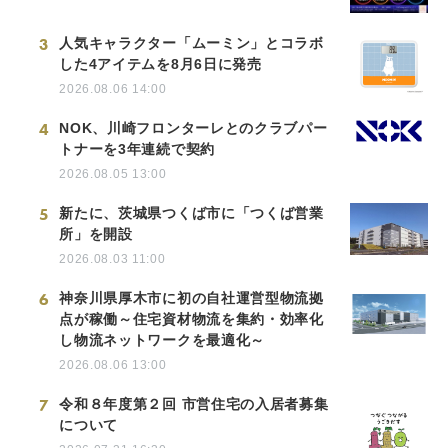
3
人気キャラクター「ムーミン」とコラボ
した4アイテムを8月6日に発売
2026.08.06 14:00
4
NOK、川崎フロンターレとのクラブパー
トナーを3年連続で契約
2026.08.05 13:00
5
新たに、茨城県つくば市に「つくば営業
所」を開設
2026.08.03 11:00
6
神奈川県厚木市に初の自社運営型物流拠
点が稼働～住宅資材物流を集約・効率化
し物流ネットワークを最適化～
2026.08.06 13:00
7
令和８年度第２回 市営住宅の入居者募集
について