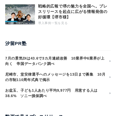
戦略的広報で堺の魅力を全国へ。プレ
スリリースを起点に広がる情報発信の
好循環【堺市様】
導入事例一覧を見る
汐留PR塾
7月の景気DIは43.6で3カ月連続改善 10業界中6業界が上
向く 帝国データバンク調べ
尼崎市、堂安律選手へのメッセージを13日まで募集 10月
の市制110周年式典で掲示
お盆玉、子ども1人あたり平均9,977円 用意する人は
38.6% ソニー損保調べ