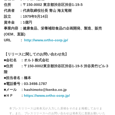
住所 ：〒150-0002 東京都渋谷区渋谷1-19-5
代表者 ：代表取締役社長 青山 海太竜樹
設立 ：1979年9月14日
資本金 ：1億円
事業内容 ：健康食品、栄養補助食品の企画開発、製造、販売
(OEM、直販)
URL ：
http://www.ortho-corp.jp/
【リリースに関してのお問い合わせ先】
■会社名 ：オルト株式会社
■住所 ：〒150-0002東京都渋谷区渋谷1-19-5 渋谷美竹ビル３
階
■担当者名：橋本
■電話番号：03-3498-1787
■メール ：hashimoto@kenko.co.jp
■ＨＰ ：
https://www.ortho-corp.jp/
本プレスリリースは発表元が入力した原稿をそのまま掲載しておりま
す。また、プレスリリースへのお問い合わせは発表元に直接お願いいた