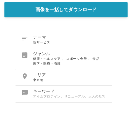
画像を一括してダウンロード

テーマ
新サービス

ジャンル
健康・ヘルスケア
、
スポーツ全般
、
食品
、
医学・医療・看護

エリア
東京都

キーワード
アイムプロテイン、リニューアル、大人の母乳