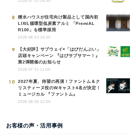
2026.07.31 16:30
8
積水ハウスが住宅向け製品として国内初
LIXIL循環型低炭素アルミ 「PremiAL
R100」を標準採用
2026.08.03 14:30
9
【大好評】サブウェイ×「はぴだんぶい」
店頭キャンペーン 『はぴサブサマー！』
第2弾開催のお知らせ
2026.07.31 11:00
10
2027年夏、待望の再演！ファントム＆ク
リスティーヌ役のWキャスト4名が決定！
ミュージカル 『ファントム』
2026.08.06 12:00
お客様の声・活用事例