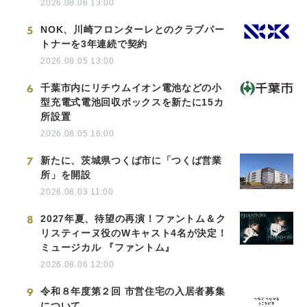
2026.08.06 13:00
5
NOK、川崎フロンターレとのクラブパー
トナーを3年連続で契約
2026.08.05 13:00
6
千葉市内にリチウムイオン電池などの小
型充電式電池回収ボックスを新たに15カ
所設置
2026.08.05 16:00
7
新たに、茨城県つくば市に「つくば営業
所」を開設
2026.08.03 11:00
8
2027年夏、待望の再演！ファントム＆ク
リスティーヌ役のWキャスト4名が決定！
ミュージカル 『ファントム』
2026.08.06 12:00
9
令和８年度第２回 市営住宅の入居者募集
について