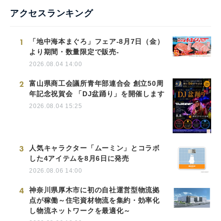
アクセスランキング
1
「地中海本まぐろ」フェア-8月7日（金）
より期間・数量限定で販売-
2026.08.04 14:00
2
富山県商工会議所青年部連合会 創立50周
年記念祝賀会 「DJ盆踊り」を開催します
2026.08.04 15:25
3
人気キャラクター「ムーミン」とコラボ
した4アイテムを8月6日に発売
2026.08.06 14:00
4
神奈川県厚木市に初の自社運営型物流拠
点が稼働～住宅資材物流を集約・効率化
し物流ネットワークを最適化～