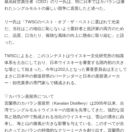
最高経営責任者（CEO）のリー氏は、特に日本ではカバランは優
れたシングルモルトの厳しい競争に直面したと述べた。
リー氏は「TWSCのベスト・オブ・ザ・ベストに選ばれて光栄
だ。当社はこの地位に恥じないよう愛好者と批評家の両方のため
に、品質、口当たり、複雑な風味の向上に懸命に取り組む」と語
った。
TWSCによると、このコンテストはウイスキー文化研究所の知識
体系を土台にしており、日本ウイスキーを審査する国内初の大き
な場として始まった。今年は202人となった審査委員会は主として
まさに日本中の都道府県のバーテンダーと日本の蒸留酒メーカ
ー・卸売業界の専門家らで構成される。
▽カバラン蒸留所について
宜蘭県のカバラン蒸留所（Kavalan Distillery）は2005年以来、台
湾でシングルモルトウイスキーの技術を先導してきた。強烈な湿
気と熱気の中で熟成される当社のウイスキーは、雪山の湧水に由
来し、海と山の微風が大きな影響を与えている。このすべてが合
わさってカバランの特徴的なクリーミーさを創り出す。宜蘭県の