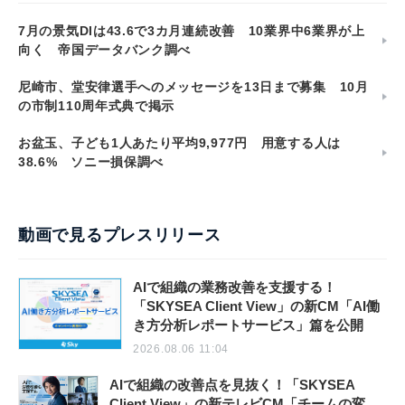
7月の景気DIは43.6で3カ月連続改善 10業界中6業界が上
向く 帝国データバンク調べ
尼崎市、堂安律選手へのメッセージを13日まで募集 10月
の市制110周年式典で掲示
お盆玉、子ども1人あたり平均9,977円 用意する人は
38.6% ソニー損保調べ
動画で見るプレスリリース
AIで組織の業務改善を支援する！
「SKYSEA Client View」の新CM「AI働
き方分析レポートサービス」篇を公開
2026.08.06 11:04
AIで組織の改善点を見抜く！「SKYSEA
Client View」の新テレビCM「チームの変