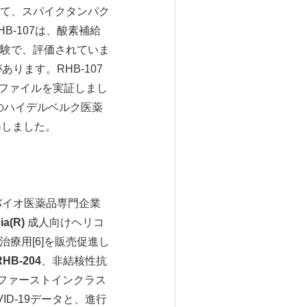
て、スパイクタンパク
-107は、酸素補給
相試験で、評価されていま
ります。RHB-107
ロファイルを実証しまし
ツのハイデルベルク医薬
獲得しました。
するバイオ医薬品専門企業
cia
(R)
成人向けヘリコ
療用[6]を販売促進し
RHB-204
、非結核性抗
ファーストインクラス
ID-19データと、進行