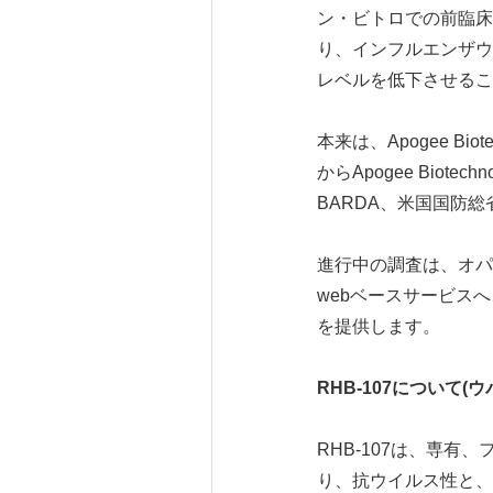
ン・ビトロでの前臨床
り、インフルエンザウイ
レベルを低下させるこ
本来は、Apogee B
からApogee Biot
BARDA、米国国防
進行中の調査は、オ
webベースサービス
を提供します。
RHB-107
について
(
ウ
RHB-107は、専
り、抗ウイルス性と、