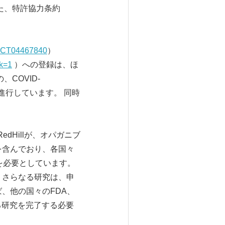
た、特許協力条約
CT04467840
）
nk=1
）への登録は、ほ
、COVID-
進行しています。 同時
dHillが、オパガニブ
を含んでおり、各国々
を必要としています。
 さらなる研究は、申
、他の国々のFDA、
る研究を完了する必要