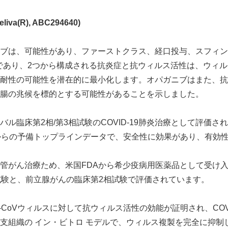
eliva
(R)
, ABC294640)
ブは、可能性があり、ファーストクラス、経口投与、スフィン
阻害剤であり、2つから構成される抗炎症と抗ウィルス活性は、ウィ
耐性の可能性を潜在的に最小化します。オパガニブはまた、抗
腸の兆候を標的とする可能性があることを示しました。
ル臨床第2相/第3相試験のCOVID-19肺炎治療として評価さ
からの予備トップラインデータで、安全性に効果があり、有効
Japanese
管がん治療ため、米国FDAから希少疫病用医薬品として受け
試験と、前立腺がんの臨床第2相試験で評価されています。
-CoVウィルスに対して抗ウィルス活性の効能が証明され、COV
支組織の イン・ビトロ モデルで、ウィルス複製を完全に抑制