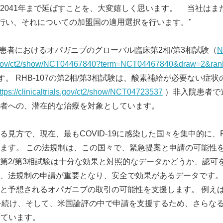
2041年まで延ばすことを、大変嬉しく思います。 当社はま
請を行い、それについての加盟国の適用選択を行います。"
3入院患者におけるオパガニブのグローバル臨床第2相/第3相試験（
N
ials.gov/ct2/show/NCT04467840?term=NCT04467840&draw=2&ra
。 RHB-107の第2相/第3相試験は、酸素補給が必要ない症状の
ttps://clinicaltrials.gov/ct2/show/NCT04723537
）非入院患者で
者への、潜在的な治療を対象としています。
見方で、現在、最もCOVID-19に感染した国々を集中的に、Re
ます。 この法規制は、この国々で、緊急提案と申請の可能性
第2/第3相試験は十分な効果と対照的なデータかどうか、認可
、法規制の申請が重要となり、安全で効果があるデータです。
と予想されるオパガニブの取引の可能性を支援します。 例えば
を続け、そして、米国論評の中で申請を支援するため、さらな
しています。