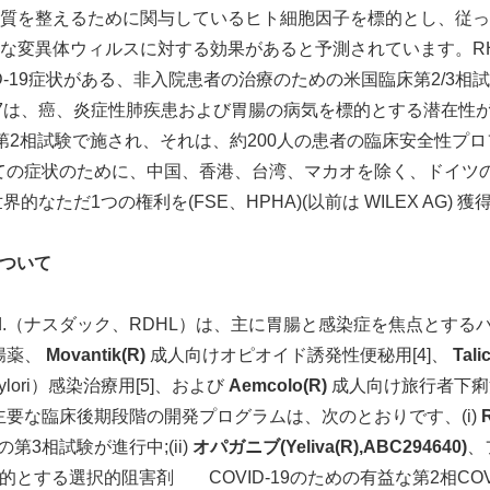
質を整えるために関与しているヒト細胞因子を標的とし、従っ
な変異体ウィルスに対する効果があると予測されています。RHB
D-19症状がある、非入院患者の治療のための米国臨床第2/3
07は、癌、炎症性肺疾患および胃腸の病気を標的とする潜在性があ
第2相試験で施され、それは、約200人の患者の臨床安全性プ
、すべての症状のために、中国、香港、台湾、マカオを除く、ドイ
世界的なただ1つの権利を(FSE、HPHA)(以前は WILEX AG) 
ついて
harma Ltd.（ナスダック、RDHL）は、主に胃腸と感染症を焦点と
胃腸薬、
Movantik
(R)
成人向けオピオイド誘発性便秘用[4]、
Tali
lori）感染治療用[5]、および
Aemcolo
(R)
成人向け旅行者下痢治
lの主要な臨床後期段階の開発プログラムは、次のとおりです、(i)
の第3相試験が進行中;(ii)
オパガニブ
(Yeliva
(R)
,ABC294640)
、
的とする選択的阻害剤 COVID-19のための有益な第2相COV