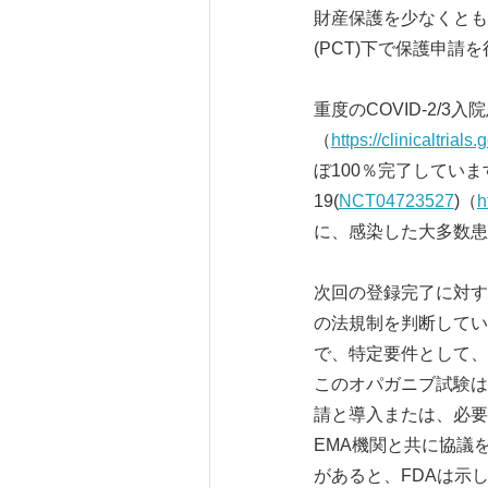
財産保護を少なくとも
(PCT)下で保護申
重度のCOVID-2/
（
https://clinicaltr
ぼ100％完了しています
19(
NCT04723527
)（
h
に、感染した大多数患
次回の登録完了に対する
の法規制を判断してい
で、特定要件として、
このオパガニブ試験は
請と導入または、必要
EMA機関と共に協議
があると、FDAは示