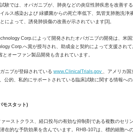
試験では、オパガニブが、肺炎などの炎症性肺疾患を改善する
English
ルス感染および 緑膿菌からの死亡率低下、気管支肺胞洗浄液のIL
とによって、誘発肺損傷の改善が示されています[3]。
iotechnology Corp.によって開発されたオパガニブの開発は
echnology Corp.へ賞が授与され、助成金と契約によって支援され
総省とオーファン製品開発も含まれています。
パガニブが登録されている
www.ClinicalTrials.gov
、アメリカ国
へ、公的、私的にサポートされている臨床試験に関する情報へ
パモスタット
)
有、ファーストクラス、経口投与の有効な抑制剤である複数のセリ
潜在的な予防効果を含んでいます。RHB-107は、標的細胞へ