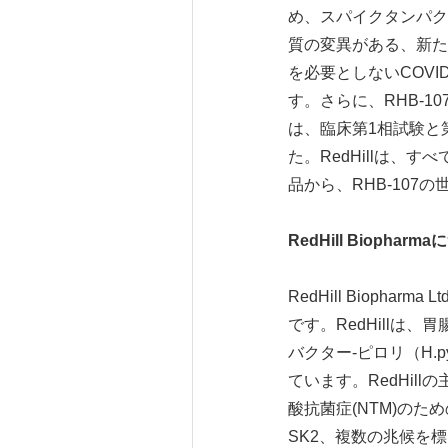
め、スパイクタンパク
質の変異がある、新た
を必要としないCOVI
す。さらに、RHB-1
は、臨床第1相試験と
た。RedHillは
品から、RHB-107の
RedHill Biopharma
に
RedHill Biop
です。RedHillは、
バクター-ピロリ（H.py
ています。RedHil
酸抗菌症(NTM)のため
SK2、複数の兆候を標