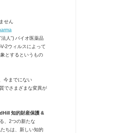
れません
harma
は、"法人") バイオ医薬品
oV-2ウィルスによって
]を対象とするというもの
り、今までにない
ク質でさまざまな変異が
dHill
知的財産保護
&
る、2つの新たな
。 私たちは、新しい知的