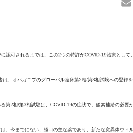
でに認可されるまでは、この2つの特許がCOVID-19治療として、
院患者は、オパガニブのグローバル臨床第2相/第3相試験への登録を
ている第2相/第3相試験は、COVID-19の症状で、酸素補給の必
107は、今までにない、経口の主な薬であり、新たな変異体ウィ