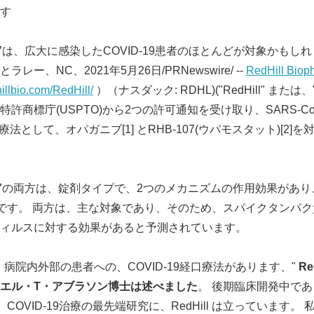
す
07は、広大に感染したCOVID-19患者のほとんどが対象かもし
ー、NC、2021年5月26日/PRNewswire/ --
RedHill Biop
illbio.com/RedHill/
）（ナスダック: RDHL)("RedHill" また
許商標庁(USPTO)から2つの許可通知を受け取り、SARS-C
9治療法として、オパガニブ[1] とRHB-107(ウパモスタット)[2
107の両方は、錠剤タイプで、2つのメカニズムの作用効果があ
薬候補です。 両方は、主な対象であり、そのため、スパイクタンパ
ィルスに対する効果があると予測されています。
病院内外部の患者への、COVID-19経口療法があります、"
Re
エル・
T
・アブラソン博士は述べました
。 後期臨床開発中であ
は、COVID-19治療の最先端研究に、RedHill は立っています