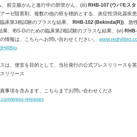
ム、前立腺がんと進行中の胆管がん、(iii)
RHB-107 (
ウパモスタ
アーゼ阻害剤、複数の他の癌を標的とする、炎症性消化器疾患、(
臨床第3相試験のプラスな結果、
RHB-102
(Bekinda
(R)
)
、急
果、IBS-Dのための臨床第2相試験のプラスな結果、(vi)
RHB
-
ての情報は、こちらへお問い合わせください。
www.redhillbio.c
edHillBio
.
スは、便宜を目的として、当社発行の公式プレスリリースを英
スリリース
責事項を含みます、こちらまでお問い合わせくださ
bio.com/press-releases