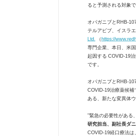
ると予測される対象で
オパガニブとRHB-1
テルアビブ、イスラエとラレ
Ltd.
（
https://www.redh
専門企業、本日、米国特
起因する COVID-1
です。
オパガニブとRHB-
COVID-19治療
ある、新たな変異体ウ
"緊急の必要性がある、
研究担当、副社長ダニ
COVID-19経口療法