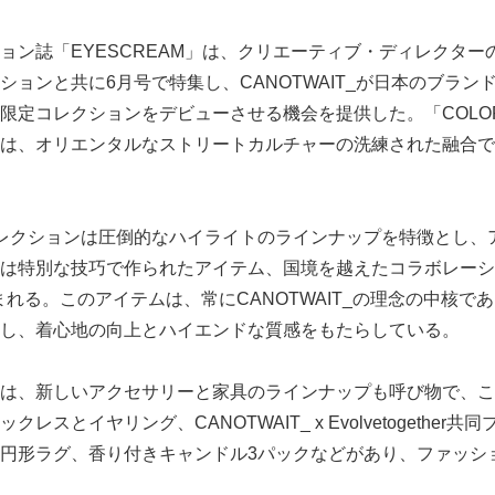
ン誌「EYESCREAM」は、クリエーティブ・ディレクターのWil
ョンと共に6月号で特集し、CANOTWAIT_が日本のブランドPo
限定コレクションをデビューさせる機会を提供した。「COLO
は、オリエンタルなストリートカルチャーの洗練された融合で
の夏コレクションは圧倒的なハイライトのラインナップを特徴とし
は特別な技巧で作られたアイテム、国境を越えたコラボレーション
が含まれる。このアイテムは、常にCANOTWAIT_の理念の中核
し、着心地の向上とハイエンドな質感をもたらしている。
は、新しいアクセサリーと家具のラインナップも呼び物で、これに
レスとイヤリング、CANOTWAIT_ x Evolvetogether
円形ラグ、香り付きキャンドル3パックなどがあり、ファッシ