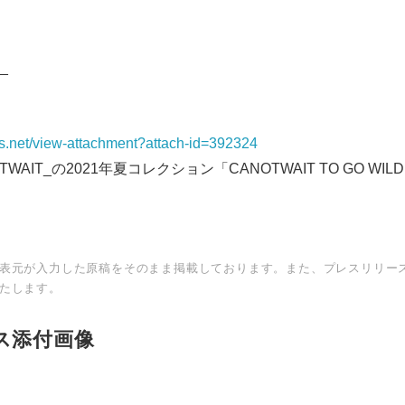
English
_
ws.net/view-attachment?attach-id=392324
WAIT_の2021年夏コレクション「CANOTWAIT TO GO W
表元が入力した原稿をそのまま掲載しております。また、プレスリリー
たします。
ス添付画像