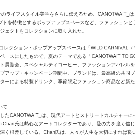
ンのライフスタイル美学をさらに伝えるため、CANOTWAIT_
コンセプトを特徴とするポップアップスペースなど、ファッション
ジェクトをコレクションに取り入れた。
21夏コレクション・ポップアップスペースは「WILD CARNIVA
ースにしたもので、夏のテーマである「CANOTWAIT TO GO
ト展覧会、スペシャルティコーヒー、ファッションアパレルを
プアップ・キャンペーン期間中、ブランドは、最高級の共同ブ
Japanese
ターによる特製ドリンク、季節限定ファッション商品など新た
ついて
n氏が創設したCANOTWAIT_は、現代アートとストリートカルチャ
iam Chan氏は熱心なアートコレクターであり、愛の力を強く
深く根差している。Chan氏は、人々が人生を大切にすれば良