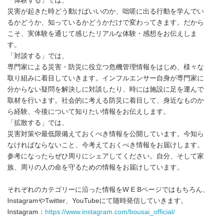
「体験する」では、
災害が起きた時どう動けばいいのか、咄嗟に出る行動を学んでい
るかどうか、知っているかどうかだけで変わってきます。だから
こそ、実体験を通じて感じたリアルな体験・感想をお伝えしま
す。
「対談する」では、
専門家による災害・防災に役立つ危機管理情報をはじめ、様々な
取り組みに着目していきます。インフルエンサー自身が専門家に
分からない疑問を解決しに対談したり、時には施設に足を運んで
取材を行います。社会的に考える防災に着目して、身近なものか
ら経験、今後について知りたい情報をお伝えします。
「拡散する」では、
災害対策や最低限備えておくべき情報を公開しています。今知ら
なければならないこと、今考えておくべき情報をお届けします。
参考になったらぜひ周りにシェアしてください。自分、そして家
族、周りの人の命を守るための情報をお届けしています。
それぞれのカテゴリーに沿った情報をW E Bページではもちろん、
InstagramやTwitter、YouTubeにて随時発信していきます。
Instagram：
https://www.instagram.com/bousai_official/