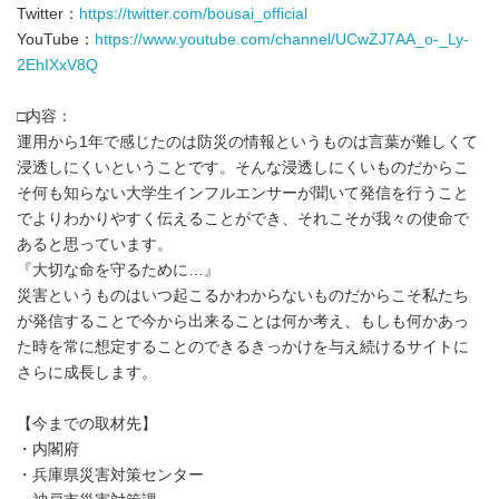
Twitter：
https://twitter.com/bousai_official
YouTube：
https://www.youtube.com/channel/UCwZJ7AA_o-_Ly-
2EhIXxV8Q
□内容：
運用から1年で感じたのは防災の情報というものは言葉が難しくて
浸透しにくいということです。そんな浸透しにくいものだからこ
そ何も知らない大学生インフルエンサーが聞いて発信を行うこと
でよりわかりやすく伝えることができ、それこそが我々の使命で
あると思っています。
『大切な命を守るために…』
災害というものはいつ起こるかわからないものだからこそ私たち
が発信することで今から出来ることは何か考え、もしも何かあっ
た時を常に想定することのできるきっかけを与え続けるサイトに
さらに成長します。
【今までの取材先】
・内閣府
・兵庫県災害対策センター