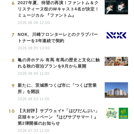
6
2027年夏、待望の再演！ファントム＆ク
リスティーヌ役のWキャスト4名が決定！
ミュージカル 『ファントム』
2026.08.06 12:00
7
NOK、川崎フロンターレとのクラブパー
トナーを3年連続で契約
2026.08.05 13:00
8
亀の井ホテル 有馬 有馬の歴史と文化に触
れる秋の宿泊プランを9月から展開
2026.08.06 11:00
9
新たに、茨城県つくば市に「つくば営業
所」を開設
2026.08.03 11:00
10
【大好評】サブウェイ×「はぴだんぶい」
店頭キャンペーン 『はぴサブサマー！』
第2弾開催のお知らせ
2026.07.31 11:00