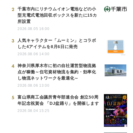
2
千葉市内にリチウムイオン電池などの小
型充電式電池回収ボックスを新たに15カ
所設置
2026.08.05 16:00
3
人気キャラクター「ムーミン」とコラボ
した4アイテムを8月6日に発売
2026.08.06 14:00
4
神奈川県厚木市に初の自社運営型物流拠
点が稼働～住宅資材物流を集約・効率化
し物流ネットワークを最適化～
2026.08.06 13:00
5
富山県商工会議所青年部連合会 創立50周
年記念祝賀会 「DJ盆踊り」を開催します
2026.08.04 15:25