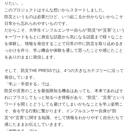
りたい。」
このプロジェクトはそんな想いからスタートしました。
防災というものは必要だけど、いつ起こるか分からないからこそ
日常から忘れられやすいものです。
だからこそ、大学生インフルエンサー自らが“防災”や“災害”という
キーワードをもとに身近な話題から気になる話題まで様々なこと
を体験し、情報を発信することで日常の中に防災を取り込めるき
っかけを作り、学ぶ機会や体験を通して思ったことや感じたこと
をありのままに発信します。
そして、防災THE PRESSでは、4つの大きなカテゴリーに沿って
発信しています。
「学ぶ・学習する」では、
防災や災害のことを最低限知る機会はあっても、本来であればそ
れにプラスしてもっと知るべき情報があり、“防災”、“災害”という
ワードを聞くとどうしても避けてしまいがちなことを学ぶ姿勢こ
そ、命を守る行動に繋がります。インフルエンサー自身が“防
災“や”災害“に関する知識、そして情報をわかりやすく自分たちで
感じたままお伝えしていきます。