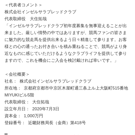
English
＜代表者コメント＞
株式会社インゼルサラブレッドクラブ
代表取締役 大住拓哉
「インゼルサラブレッドクラブ初年度募集を無事迎えることが出
来ました。厳しい情勢の中ではありますが、競馬ファンの皆さま
に魅力的な競走馬を提供出来るよう日々精進して参ります。お客
様との心の通ったお付き合いを積み重ねることで、競馬がより身
近なものに感じていただけるようなクラブライフを提供して参り
ますので、これを機会にご入会を検討戴ければ幸いです。」
＜会社概要＞
社名： 株式会社インゼルサラブレッドクラブ
所在地： 京都府京都市中京区木屋町通三条上ル上大阪町515番地
MIYUKIビル5階
代表取締役： 大住拓哉
設立年月日： 2020年7月3日
資本金： 1,000万円
登録番号： 近畿財務局長（金商）第418号