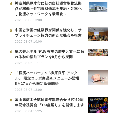
4
神奈川県厚木市に初の自社運営型物流拠
点が稼働～住宅資材物流を集約・効率化
し物流ネットワークを最適化～
2026.08.06 13:00
5
中国と米国の経済界が関係を強化し、サ
プライチェーン協力の新たな機会を模索
2026.08.07 10:00
6
亀の井ホテル 有馬 有馬の歴史と文化に触
れる秋の宿泊プランを9月から展開
2026.08.06 11:00
7
「横濱ハーバー」×「柳原良平 アンク
ル」 限定コラボ商品＆メニューが登場
8月17日から限定販売開始
2026.08.07 13:00
8
富山県商工会議所青年部連合会 創立50周
年記念祝賀会 「DJ盆踊り」を開催します
2026.08.04 15:25