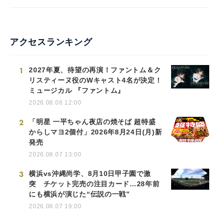
アクセスランキング
1
2027年夏、待望の再演！ファントム＆ク
リスティーヌ役のWキャスト4名が決定！
ミュージカル 『ファントム』
2026.08.06 12:00
2
「明星 一平ちゃん夜店の焼そば 超特盛
からしマヨ2個付」2026年8月24日(月)新
発売
2026.08.07 13:00
3
横浜vs沖縄尚学、8月10日甲子園で激
突 チケット完売の注目カード…28年前
にも横浜が演じた“伝説の一戦”
2026.08.07 19:00