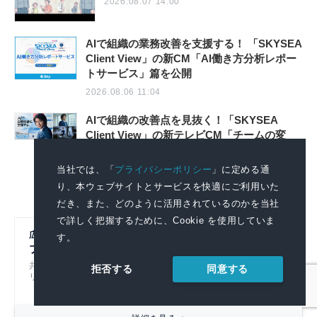
2026.08.07 14:00
AIで組織の業務改善を支援する！ 「SKYSEA
Client View」の新CM「AI働き方分析レポー
トサービス」篇を公開
2026.08.06 11:04
AIで組織の改善点を見抜く！「SKYSEA
Client View」の新テレビCM「チームの変
革」篇の放映を開始
2026.08.06 11:04
当社では、「
プライバシーポリシー
」に定める通
り、本ウェブサイトとサービスを快適にご利用いた
だき、また、どのように活用されているのかを当社
で詳しく把握するために、Cookie を使用していま
広報初心者のための
す。
プレスリリースの書き方
共同通信社グループのノウハウをもとにプレスリ
同意する
拒否する
リースの基本的なポイントを解説！