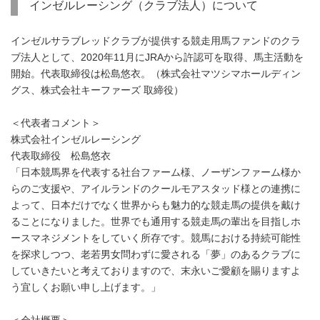
インゼルレーシング（クラブ法人）について
インゼルサラブレッドクラブが提供する競走用馬ファンドのクラ
ブ法人として、2020年11月にJRAから許認可を取得、馬主活動を
開始。代表取締役は松島悠衣。（株式会社マツシマホールディン
グス、株式会社キーファーズ 取締役）
＜代表者コメント＞
株式会社インゼルレーシング
代表取締役 松島悠衣
「日本競馬界を代表する社台ファーム様、ノーザンファーム様か
らのご支援や、アイルランドのクールモアスタッド様との連携に
よって、日本だけでなく世界からも魅力的な競走馬の提供を戴け
ることになりました。世界でも通用する競走馬の輩出を目指しホ
ースマネジメントをしていく所存です。競馬における持続可能性
を探求しつつ、老若男女問わずに愛される「夢」のあるクラブに
していきたいと考えておりますので、末永いご愛顧を賜りますよ
う宜しくお願い申し上げます。」