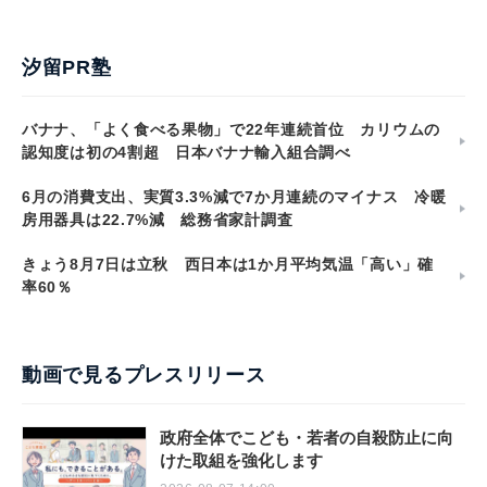
汐留PR塾
バナナ、「よく食べる果物」で22年連続首位 カリウムの
認知度は初の4割超 日本バナナ輸入組合調べ
6月の消費支出、実質3.3%減で7か月連続のマイナス 冷暖
房用器具は22.7%減 総務省家計調査
きょう8月7日は立秋 西日本は1か月平均気温「高い」確
率60％
動画で見るプレスリリース
政府全体でこども・若者の自殺防止に向
けた取組を強化します