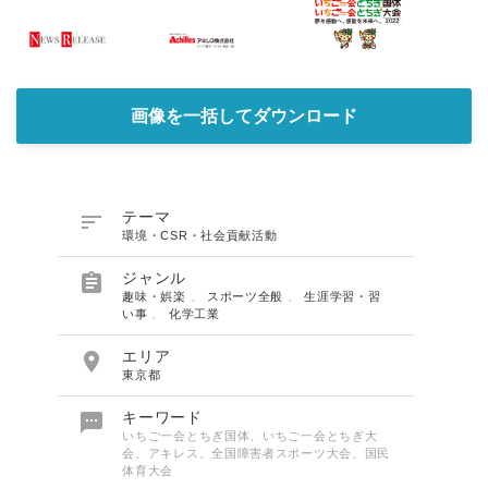
画像を一括してダウンロード

テーマ
環境・CSR・社会貢献活動

ジャンル
趣味・娯楽
、
スポーツ全般
、
生涯学習・習
い事
、
化学工業

エリア
東京都

キーワード
いちご一会とちぎ国体、いちご一会とちぎ大
会、アキレス、全国障害者スポーツ大会、国民
体育大会