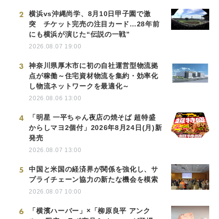
2
横浜vs沖縄尚学、8月10日甲子園で激
突 チケット完売の注目カード…28年前
にも横浜が演じた“伝説の一戦”
2026.08.07 19:00
3
神奈川県厚木市に初の自社運営型物流拠
点が稼働～住宅資材物流を集約・効率化
し物流ネットワークを最適化～
2026.08.06 13:00
4
「明星 一平ちゃん夜店の焼そば 超特盛
からしマヨ2個付」2026年8月24日(月)新
発売
2026.08.07 13:00
5
中国と米国の経済界が関係を強化し、サ
プライチェーン協力の新たな機会を模索
2026.08.07 10:00
6
「横濱ハーバー」×「柳原良平 アンク