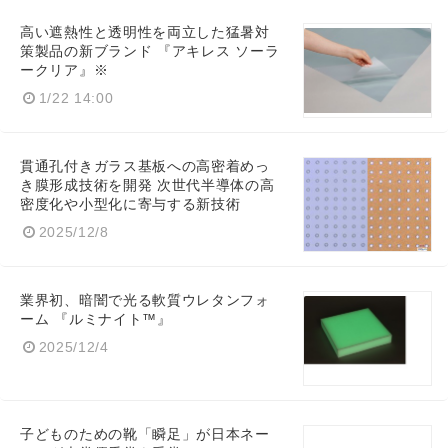
高い遮熱性と透明性を両立した猛暑対
策製品の新ブランド 『アキレス ソーラ
ークリア』※
1/22 14:00
貫通孔付きガラス基板への高密着めっ
き膜形成技術を開発 次世代半導体の高
密度化や小型化に寄与する新技術
Japanese
2025/12/8
業界初、暗闇で光る軟質ウレタンフォ
ーム 『ルミナイト™』
2025/12/4
English
子どものための靴「瞬足」が日本ネー