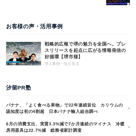
お客様の声・活用事例
戦略的広報で堺の魅力を全国へ。プレ
スリリースを起点に広がる情報発信の
好循環【堺市様】
導入事例一覧を見る
汐留PR塾
バナナ、「よく食べる果物」で22年連続首位 カリウムの
認知度は初の4割超 日本バナナ輸入組合調べ
6月の消費支出、実質3.3%減で7か月連続のマイナス 冷暖
房用器具は22.7%減 総務省家計調査