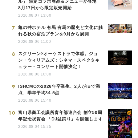
ル」 限定コラボ商品＆メニューが登場
8月17日から限定販売開始
2026.08.07 13:00
7
亀の井ホテル 有馬 有馬の歴史と文化に触
れる秋の宿泊プランを9月から展開
2026.08.06 11:00
8
スクリーン×オーケストラで体感。ジョ
ン・ウィリアムズ：シネマ・スペクタキ
ュラー・コンサート開催決定！
2026.08.08 10:00
9
ISHCMCの2026年卒業生、2人がIBで満
点、学年平均34.5点
2026.08.06 15:40
10
富山県商工会議所青年部連合会 創立50周
年記念祝賀会 「DJ盆踊り」を開催します
2026.08.04 15:25