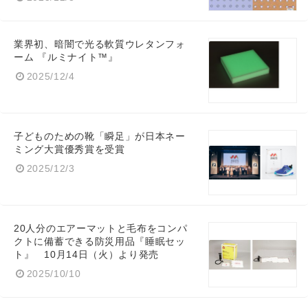
業界初、暗闇で光る軟質ウレタンフォ
ーム 『ルミナイト™』
2025/12/4
子どものための靴「瞬足」が日本ネー
ミング大賞優秀賞を受賞
2025/12/3
20人分のエアーマットと毛布をコンパ
クトに備蓄できる防災用品『睡眠セッ
ト』 10月14日（火）より発売
2025/10/10