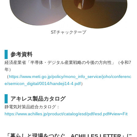
English
STチャックテープ
参考資料
経済産業省「半導体・デジタル産業戦略の今後の方向性」（令和7
年）
（
https://www.meti.go.jp/policy/mono_info_service/joho/conferenc
e/semicon_digital/0014/handeji14-4.pdf
）
アキレス製品カタログ
静電気対策品総合カタログ：
https://www.achilles.jp/product/catalog/esd/pdf/esd.pdf#view=Fit
「暮らしと現場をつなぐ
ACHILLES LETTER
」に