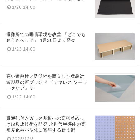
1/26 14:00
避難所での睡眠環境を改善 『どこでも
おうちベッド』 1月30日より発売
1/23 14:00
高い遮熱性と透明性を両立した猛暑対
策製品の新ブランド 『アキレス ソーラ
ークリア』※
1/22 14:00
貫通孔付きガラス基板への高密着めっ
き膜形成技術を開発 次世代半導体の高
密度化や小型化に寄与する新技術
2025/12/8