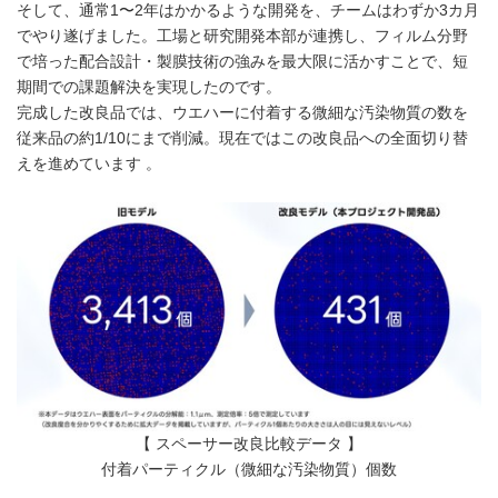
そして、通常1〜2年はかかるような開発を、チームはわずか3カ月
でやり遂げました。工場と研究開発本部が連携し、フィルム分野
で培った配合設計・製膜技術の強みを最大限に活かすことで、短
期間での課題解決を実現したのです。
完成した改良品では、ウエハーに付着する微細な汚染物質の数を
従来品の約1/10にまで削減。現在ではこの改良品への全面切り替
えを進めています 。
【 スペーサー改良比較データ 】
付着パーティクル（微細な汚染物質）個数