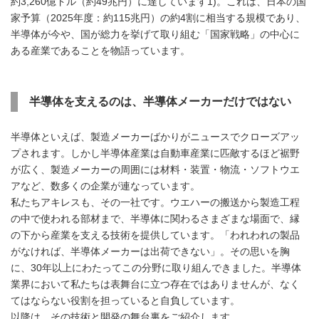
約3,260億ドル（約49兆円）に達しています1)。これは、日本の国
家予算（2025年度：約115兆円）の約4割に相当する規模であり、
半導体が今や、国が総力を挙げて取り組む「国家戦略」の中心に
ある産業であることを物語っています。
半導体を支えるのは、半導体メーカーだけではない
半導体といえば、製造メーカーばかりがニュースでクローズアッ
プされます。しかし半導体産業は自動車産業に匹敵するほど裾野
が広く、製造メーカーの周囲には材料・装置・物流・ソフトウエ
アなど、数多くの企業が連なっています。
私たちアキレスも、その一社です。ウエハーの搬送から製造工程
の中で使われる部材まで、半導体に関わるさまざまな場面で、縁
の下から産業を支える技術を提供しています。「われわれの製品
がなければ、半導体メーカーは出荷できない」。その思いを胸
に、30年以上にわたってこの分野に取り組んできました。半導体
業界において私たちは表舞台に立つ存在ではありませんが、なく
てはならない役割を担っていると自負しています。
以降は、その技術と開発の舞台裏をご紹介します。