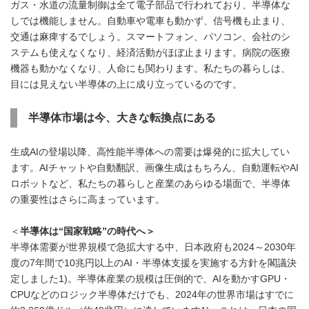
ガス・水道の流量制御は全て電子部品で行われており、半導体な
しでは機能しません。自動車や電車も動かず、信号機も止まり、
交通は麻痺するでしょう。スマートフォン、パソコン、会社のシ
ステムも使えなくなり、経済活動がほぼ止まります。病院の医療
機器も動かなくなり、人命にも関わります。私たちの暮らしは、
目には見えない半導体の上に成り立っているのです。
半導体市場は今、大きな転換点にある
生成AIの登場以降、高性能半導体への需要は爆発的に拡大してい
ます。AIチャットや自動翻訳、画像生成はもちろん、自動運転やAI
ロボットなど、私たちの暮らしと産業のあらゆる場面で、半導体
の重要性はさらに高まっています。
＜
半導体は“国家戦略”の時代へ＞
半導体需要が世界規模で急拡大する中、日本政府も2024～2030年
度の7年間で10兆円以上のAI・半導体支援を実施する方針を閣議決
定しました1)。半導体産業の規模は圧倒的で、AIを動かすGPU・
CPUなどのロジック半導体だけでも、2024年の世界市場はすでに