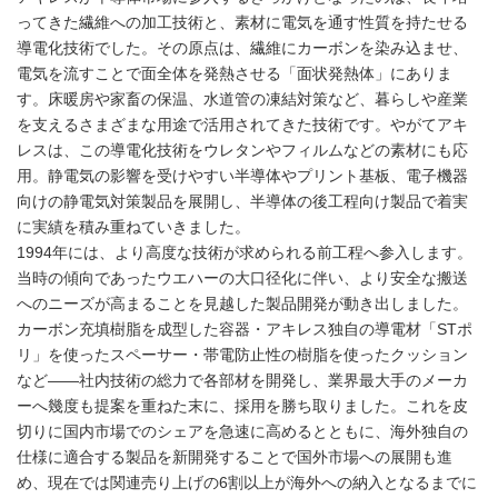
ってきた繊維への加工技術と、素材に電気を通す性質を持たせる
導電化技術でした。その原点は、繊維にカーボンを染み込ませ、
電気を流すことで面全体を発熱させる「面状発熱体」にありま
す。床暖房や家畜の保温、水道管の凍結対策など、暮らしや産業
を支えるさまざまな用途で活用されてきた技術です。やがてアキ
レスは、この導電化技術をウレタンやフィルムなどの素材にも応
用。静電気の影響を受けやすい半導体やプリント基板、電子機器
向けの静電気対策製品を展開し、半導体の後工程向け製品で着実
に実績を積み重ねていきました。
1994年には、より高度な技術が求められる前工程へ参入します。
当時の傾向であったウエハーの大口径化に伴い、より安全な搬送
へのニーズが高まることを見越した製品開発が動き出しました。
カーボン充填樹脂を成型した容器・アキレス独自の導電材「STポ
リ」を使ったスペーサー・帯電防止性の樹脂を使ったクッション
など——社内技術の総力で各部材を開発し、業界最大手のメーカ
ーへ幾度も提案を重ねた末に、採用を勝ち取りました。これを皮
切りに国内市場でのシェアを急速に高めるとともに、海外独自の
仕様に適合する製品を新開発することで国外市場への展開も進
め、現在では関連売り上げの6割以上が海外への納入となるまでに