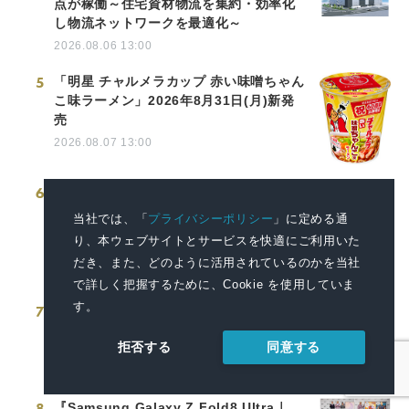
点が稼働～住宅資材物流を集約・効率化
し物流ネットワークを最適化～
2026.08.06 13:00
5
「明星 チャルメラカップ 赤い味噌ちゃん
こ味ラーメン」2026年8月31日(月)新発
売
2026.08.07 13:00
6
富山県商工会議所青年部連合会 創立50周
年記念祝賀会 「DJ盆踊り」を開催します
当社では、「
プライバシーポリシー
」に定める通
2026.08.04 15:25
り、本ウェブサイトとサービスを快適にご利用いた
だき、また、どのように活用されているのかを当社
で詳しく把握するために、Cookie を使用していま
す。
7
｢明星 一平ちゃん夜店の焼そば 袋 からし
マヨ付 5食パック｣新TV-CM『袋めんを作
同意する
拒否する
る男篇』8月7日(金)全国放映
2026.08.07 07:30
8
『Samsung Galaxy Z Fold8 Ultra｜