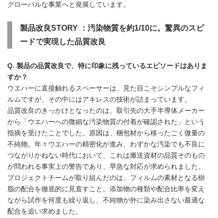
グローバルな事業へと発展しています。
製品改良
STORY
：汚染物質を約
1/10
に。驚異のスピ
ードで実現した品質改良
Q. 製品の品質改良で、特に印象に残っているエピソードはありま
すか？
ウエハーに直接触れるスペーサーは、見た目こそシンプルなフィ
ルムですが、その中にはアキレスの技術が詰まっています。
品質改良のきっかけとなったのは、取引先の大手半導体メーカー
から「ウエハーへの微細な汚染物質の付着が確認された」という
指摘を受けたことでした。原因は、梱包材から移ったごく微量の
不純物。年々ウエハーの精密化が進み、わずかな汚染でも不良に
つながりかねない時代において、これは搬送資材の品質そのもの
が問われる事実上の警告であり、早急な対応が求められました。
プロジェクトチームが取り組んだのは、フィルムの素材となる樹
脂の配合を徹底的に見直すこと。添加物の種類や配合比率を変え
ながら試作を何度も繰り返し、不純物が外に染み出さない最適な
配合を追い求めました。