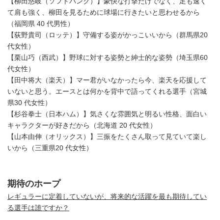
【柳田悠岐（ソフトバンク）】豪快な打撃だけでなく、足も速く
て肩も強く、柳田を見るために球場に行きたいと思わせるから
（福岡県 40 代男性）
【荻野貴司（ロッテ）】守備する姿がかっこいいから（群馬県20
代女性）
【栗山巧（西武）】野球に対する姿勢と紳士的な姿勢（埼玉県60
代女性）
【田中将大（楽天）】マー君がいなかったら今、楽天を応援して
いないと思う。エースとは何かを背中で語ってくれる選手（宮城
県30 代女性）
【杉谷拳士（日本ハム）】気さくな雰囲気と明るい性格、面白い
キャラクターが好きだから（北海道 20 代女性）
【山本由伸（オリックス）】三振をたくさん取って見ていて楽し
いから（三重県20 代女性）
期待のホープ
レギュラーに定着していないが、将来的な活躍を最も期待してい
る選手は誰ですか？