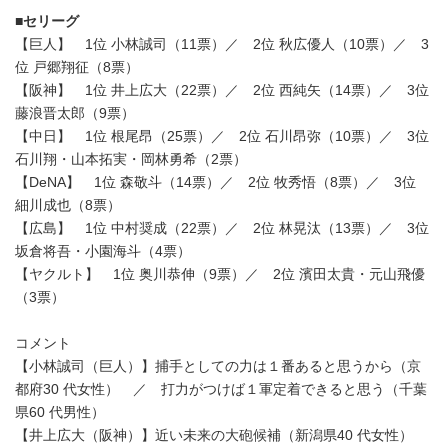
■セリーグ
【巨人】 1位 小林誠司（11票）／ 2位 秋広優人（10票）／ 3
位 戸郷翔征（8票）
【阪神】 1位 井上広大（22票）／ 2位 西純矢（14票）／ 3位
藤浪晋太郎（9票）
【中日】 1位 根尾昂（25票）／ 2位 石川昂弥（10票）／ 3位
石川翔・山本拓実・岡林勇希（2票）
【DeNA】 1位 森敬斗（14票）／ 2位 牧秀悟（8票）／ 3位
細川成也（8票）
【広島】 1位 中村奨成（22票）／ 2位 林晃汰（13票）／ 3位
坂倉将吾・小園海斗（4票）
【ヤクルト】 1位 奥川恭伸（9票）／ 2位 濱田太貴・元山飛優
（3票）
コメント
【小林誠司（巨人）】捕手としての力は１番あると思うから（京
都府30 代女性） ／ 打力がつけば１軍定着できると思う（千葉
県60 代男性）
【井上広大（阪神）】近い未来の大砲候補（新潟県40 代女性）