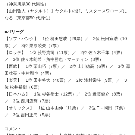
（神奈川県30 代男性）
【山田哲人（ヤクルト）】ヤクルトの顔、ミスタースワローズに
なる（東京都50 代男性）
■パリーグ
【ソフトバンク】 1位 柳田悠岐（29票）／ 2位 松田宣浩（10
票）／ 3位 栗原陵矢（7票）
【ロッテ】 1位 荻野貴司（11票）／ 2位 佐々木千隼（4票）
／ 3位 佐々木朗希・角中勝也・マーティン（3票）
【西武】 1位 栗山巧（7票）／ 2位 山川穂高（6票）／ 3位 源
田壮亮・中村剛也（4票）
【楽天】 1位 田中将大（40票）／ 2位 浅村栄斗（9票）／ 3
位 松井裕樹（6票）
【日本ハム】 1位 杉谷拳士（12票）／ 2位 近藤健介（8票）
／ 3位 西川遥輝（7票）
【オリックス】 1位 山本由伸（11票）／ 2位 T－岡田（7票）
／ 3位 吉田正尚（5票）
コメント