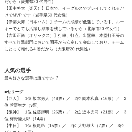
だから（愛知県30 代男性）
【田中将大（楽天）】日本で、イーグルスでプレイしてくれるだ
けでMVP です（岩手県50 代女性）
【伊藤大海（日本ハム）】チームの成績が低迷している中、ルー
キーでとても活躍し結果を残しているから（北海道20 代女性）
【吉田正尚（オリックス）】打率、打点、出塁率、本塁打王等の
すべて打撃部門において開幕から安定して突出しており、チーム
にとって頼れる4 番だから（大阪府20 代男性）
人気の選手
最も好きな選手は誰ですか︖
■セリーグ
【巨人】 1位 坂本勇人（48票）／ 2位 岡本和真（16票）／ 3
位 菅野智之（9票）
【阪神】 1位 佐藤輝明（26票）／ 2位 近本光司（21票）／ 3
位 梅野隆太郎（14票）
【中日】 1位 根尾昂（15票）／ 2位 大野雄大（7票）／ 3位