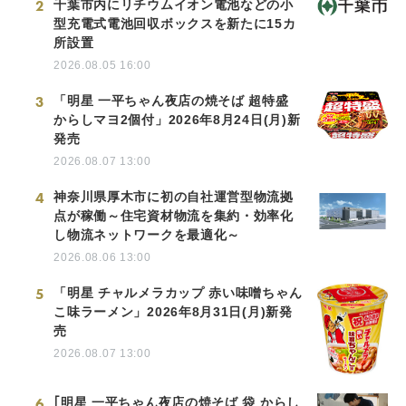
2
千葉市内にリチウムイオン電池などの小
型充電式電池回収ボックスを新たに15カ
所設置
2026.08.05 16:00
3
「明星 一平ちゃん夜店の焼そば 超特盛
からしマヨ2個付」2026年8月24日(月)新
発売
2026.08.07 13:00
4
神奈川県厚木市に初の自社運営型物流拠
点が稼働～住宅資材物流を集約・効率化
し物流ネットワークを最適化～
2026.08.06 13:00
5
「明星 チャルメラカップ 赤い味噌ちゃん
こ味ラーメン」2026年8月31日(月)新発
売
2026.08.07 13:00
6
｢明星 一平ちゃん夜店の焼そば 袋 からし