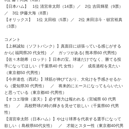
【日本ハム】 1位 清宮幸太郎（14票）／ 2位 吉田輝星（9票）
／ 3位 伊藤大海（8票）
【オリックス】 1位 太田椋（5票）／ 2位 来田涼斗・頓宮裕真
（3票）
コメント
【上林誠知（ソフトバンク）】真面目に頑張っている感じがする
から( 福岡県20 代女性) ／ ガッツがある( 熊本県60 代男性)
【佐々木朗希（ロッテ）】日本の宝。球速だけでなく、勝てる投
手になってほしい（千葉県40 代 女性） ／ 成長過程を見たい
（東京都50 代男性）
【今井達也（西武）】球筋が伸びており、大化けを予感させるか
ら（愛知県30 代男性） ／ 将来的にエースになってもらいたい
と思っている（東京都40 代男性）
【オコエ瑠偉（楽天）】必ず努力は報われる（宮城県 60 代男
性） ／ 高校野球の時の輝きを見せて欲しい（千葉県60 代男
性）
【清宮幸太郎（日本ハム）】やはり球界を代表する選手になって
欲しい（ 島根県60代女性） ／ 才能とスター性（東京都40代男