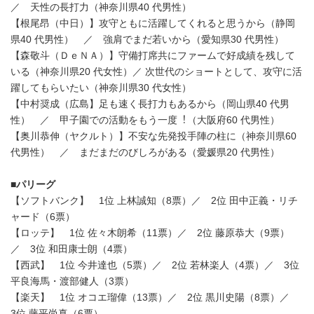
／ 天性の長打力（神奈川県40 代男性）
【根尾昂（中日）】攻守ともに活躍してくれると思うから（静岡
県40 代男性） ／ 強肩でまだ若いから（愛知県30 代男性）
【森敬斗（ＤｅＮＡ）】守備打席共にファームで好成績を残して
いる（神奈川県20 代女性）／ 次世代のショートとして、攻守に活
躍してもらいたい（神奈川県30 代女性）
【中村奨成（広島】足も速く長打力もあるから（岡山県40 代男
性） ／ 甲子園での活動をもう一度︕（大阪府60 代男性）
【奥川恭伸（ヤクルト）】不安な先発投手陣の柱に（神奈川県60
代男性） ／ まだまだのびしろがある（愛媛県20 代男性）
■パリーグ
【ソフトバンク】 1位 上林誠知（8票）／ 2位 田中正義・リチ
ャード（6票）
【ロッテ】 1位 佐々木朗希（11票）／ 2位 藤原恭大（9票）
／ 3位 和田康士朗（4票）
【西武】 1位 今井達也（5票）／ 2位 若林楽人（4票）／ 3位
平良海馬・渡部健人（3票）
【楽天】 1位 オコエ瑠偉（13票）／ 2位 黒川史陽（8票）／
3位 藤平尚真（6票）