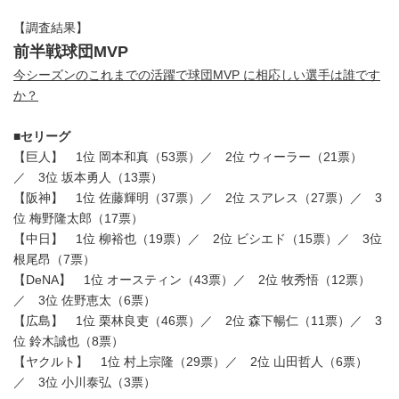
【調査結果】
前半戦球団MVP
今シーズンのこれまでの活躍で球団MVP に相応しい選手は誰です
か？
■セリーグ
【巨人】 1位 岡本和真（53票）／ 2位 ウィーラー（21票）
／ 3位 坂本勇人（13票）
【阪神】 1位 佐藤輝明（37票）／ 2位 スアレス（27票）／ 3
位 梅野隆太郎（17票）
【中日】 1位 柳裕也（19票）／ 2位 ビシエド（15票）／ 3位
根尾昂（7票）
【DeNA】 1位 オースティン（43票）／ 2位 牧秀悟（12票）
／ 3位 佐野恵太（6票）
【広島】 1位 栗林良吏（46票）／ 2位 森下暢仁（11票）／ 3
位 鈴木誠也（8票）
【ヤクルト】 1位 村上宗隆（29票）／ 2位 山田哲人（6票）
／ 3位 小川泰弘（3票）