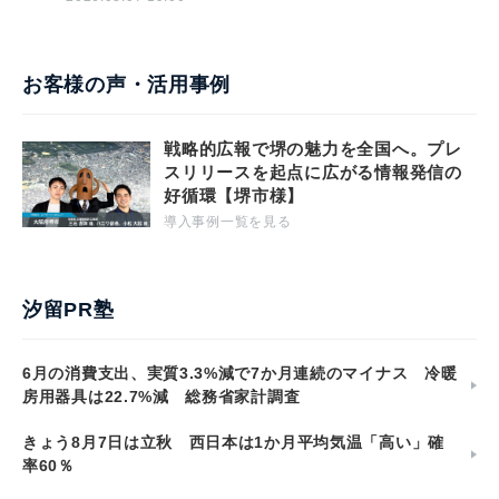
お客様の声・活用事例
戦略的広報で堺の魅力を全国へ。プレ
スリリースを起点に広がる情報発信の
好循環【堺市様】
導入事例一覧を見る
汐留PR塾
6月の消費支出、実質3.3%減で7か月連続のマイナス 冷暖
房用器具は22.7%減 総務省家計調査
きょう8月7日は立秋 西日本は1か月平均気温「高い」確
率60％