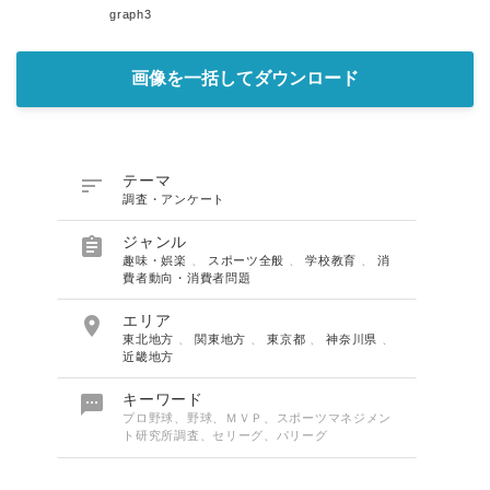
English
graph3
画像を一括してダウンロード

テーマ
調査・アンケート

ジャンル
趣味・娯楽
、
スポーツ全般
、
学校教育
、
消
費者動向・消費者問題

エリア
東北地方
、
関東地方
、
東京都
、
神奈川県
、
近畿地方

キーワード
プロ野球、野球、ＭＶＰ、スポーツマネジメン
ト研究所調査、セリーグ、パリーグ