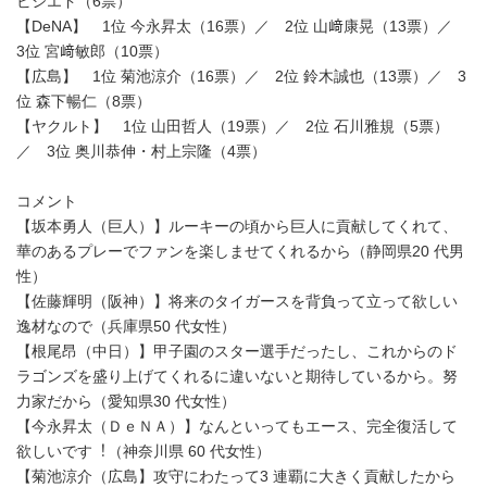
ビシエド（6票）
【DeNA】 1位 今永昇太（16票）／ 2位 山﨑康晃（13票）／
3位 宮﨑敏郎（10票）
【広島】 1位 菊池涼介（16票）／ 2位 鈴木誠也（13票）／ 3
位 森下暢仁（8票）
【ヤクルト】 1位 山田哲人（19票）／ 2位 石川雅規（5票）
／ 3位 奥川恭伸・村上宗隆（4票）
コメント
【坂本勇人（巨人）】ルーキーの頃から巨人に貢献してくれて、
華のあるプレーでファンを楽しませてくれるから（静岡県20 代男
性）
【佐藤輝明（阪神）】将来のタイガースを背負って立って欲しい
逸材なので（兵庫県50 代女性）
【根尾昂（中日）】甲子園のスター選手だったし、これからのド
ラゴンズを盛り上げてくれるに違いないと期待しているから。努
力家だから（愛知県30 代女性）
【今永昇太（ＤｅＮＡ）】なんといってもエース、完全復活して
欲しいです︕（神奈川県 60 代女性）
【菊池涼介（広島】攻守にわたって3 連覇に大きく貢献したから