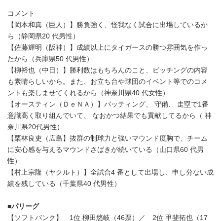
コメント
【岡本和真（巨人）】勝負強く、怪我なく試合に出場しているか
ら（静岡県20 代男性）
【佐藤輝明（阪神）】成績以上にタイガースの勝つ雰囲気を作っ
たから（兵庫県50 代男性）
【柳裕也（中日）】勝利数はもちろんのこと、ピッチングの内容
も素晴らしいから。また、お立ち台や球団のイベント等でのコメ
ントも楽しませてくれるから（神奈川県40 代女性）
【オースティン（ＤｅＮＡ）】バッティング、 守備、 走塁で1番
意識高く取り組んでいて、 なおかつ結果でも貢献してるから（ 神
奈川県20代男性）
【栗林良吏（広島】抜群の制球力と強いマウンド度胸で、チーム
に安心感を与えるマウンドさばきが続いている（山口県60 代男
性）
【村上宗隆（ヤクルト）】全試合4 番として出場し、申し分ない成
績を残している（千葉県40 代男性）
■パリーグ
【ソフトバンク】 1位 柳田悠岐（46票）／ 2位 甲斐拓也（17