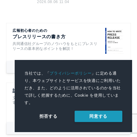
2026.08.06 11:04
広報初心者のための
プレスリリースの書き方
共同通信社グループのノウハウをもとにプレスリ
リースの基本的なポイントを解説！
詳細を見る
当社では、「
プライバシーポリシー
」に定める通
り、本ウェブサイトとサービスを快適にご利用いた
だき、また、どのように活用されているのかを当社
記者ハンドブック第14版
で詳しく把握するために、Cookie を使用していま
文書を書くすべての人におすすめです！
す。
電子書籍も発売中！
同意する
拒否する
詳細を見る