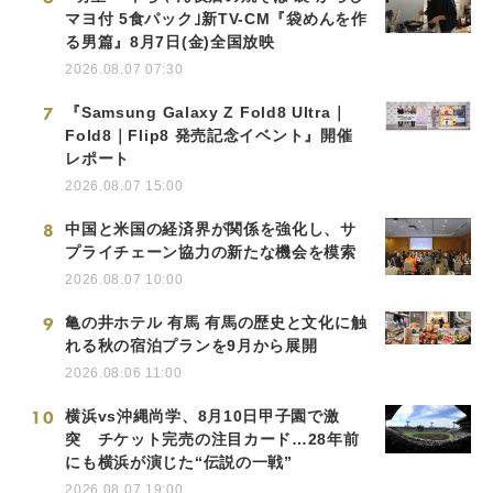
マヨ付 5食パック｣新TV-CM『袋めんを作
る男篇』8月7日(金)全国放映
2026.08.07 07:30
7
『Samsung Galaxy Z Fold8 Ultra｜
Fold8｜Flip8 発売記念イベント』開催
レポート
2026.08.07 15:00
8
中国と米国の経済界が関係を強化し、サ
プライチェーン協力の新たな機会を模索
2026.08.07 10:00
9
亀の井ホテル 有馬 有馬の歴史と文化に触
れる秋の宿泊プランを9月から展開
2026.08.06 11:00
10
横浜vs沖縄尚学、8月10日甲子園で激
突 チケット完売の注目カード…28年前
にも横浜が演じた“伝説の一戦”
2026.08.07 19:00