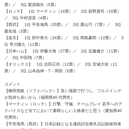
票）／ 3位 栗原陵矢（5票）
【ロッテ】 1位 マーティン（14票）／ 2位 荻野貴司（10票）
／ 3位 中村奨吾（4票）
【西武】 1位 平良海馬（20票）／ 2位 栗山巧（7票）／ 3位
森友哉（3票）
【楽天】 1位 田中将大（24票）／ 2位 岡島豪郎（12票）／ 3
位 早川隆久（11票）
【日本ハム】 1位 伊藤大海（27票）／ 2位 近藤健介（11票）
／ 3位 中田翔（7票）
【オリックス】 1位 吉田正尚（12票）／ 2位 宮城大弥（11
票）／ 3位 山本由伸・T－岡田（5票）
コメント
【柳田悠岐（ソフトバンク）】良い場面で打つし、フルスイング
が気持ち良いから（福岡県40 代男性）
【マーティン（ロッテ）】打撃、守備、チームプレイ 若手へのア
ドバイスなど全てにおいて素晴らしい人格者だと思う（愛知県40
代男性）
【平良海馬（西武）】日本記録となる連続試合無失点記録保持者