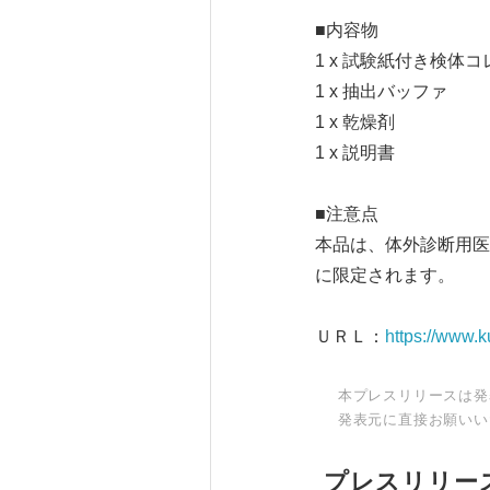
■内容物
1 x 試験紙付き検体
1 x 抽出バッファ
1 x 乾燥剤
1 x 説明書
■注意点
本品は、体外診断用医
に限定されます。
ＵＲＬ：
https://www.k
本プレスリリースは発
発表元に直接お願いい
プレスリリー