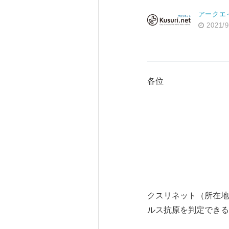
アークエ
2021/9
各位
２０
クスリネッ
クスリネット（所在地
ルス抗原を判定できる