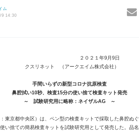
イム
/9 14:30
２１年9月9日
ト （アークエイム株式会社）
手間いらずの新型コロナ抗原検査
鼻腔拭い
10
秒、検査
15
分の使い捨て検査キット発売
～ 試験研究用に略称：ネイザル
AG
～
：東京都中央区）は、ペン型の検査キットで採取した鼻腔ぬぐ
使い捨ての簡易検査キットを試験研究用として発売した。品名