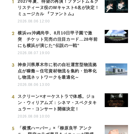
1
2027年夏、待望の再演！ファントム＆ク
リスティーヌ役のWキャスト4名が決定！
ミュージカル 『ファントム』
2026.08.06 12:00
2
横浜vs沖縄尚学、8月10日甲子園で激
突 チケット完売の注目カード…28年前
にも横浜が演じた“伝説の一戦”
2026.08.07 19:00
3
神奈川県厚木市に初の自社運営型物流拠
点が稼働～住宅資材物流を集約・効率化
し物流ネットワークを最適化～
2026.08.06 13:00
4
スクリーン×オーケストラで体感。ジョ
ン・ウィリアムズ：シネマ・スペクタキ
ュラー・コンサート開催決定！
2026.08.08 10:00
5
「横濱ハーバー」×「柳原良平 アンク