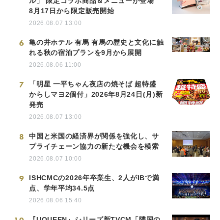
ル」 限定コラボ商品＆メニューが登場
8月17日から限定販売開始
2026.08.07 13:00
6
亀の井ホテル 有馬 有馬の歴史と文化に触
れる秋の宿泊プランを9月から展開
2026.08.06 11:00
7
「明星 一平ちゃん夜店の焼そば 超特盛
からしマヨ2個付」2026年8月24日(月)新
発売
2026.08.07 13:00
8
中国と米国の経済界が関係を強化し、サ
プライチェーン協力の新たな機会を模索
2026.08.07 10:00
9
ISHCMCの2026年卒業生、2人がIBで満
点、学年平均34.5点
2026.08.06 15:40
『UQUEEN』シリーズ新TVCM「隣国の