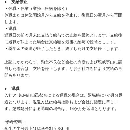
●
支給停止
・休職・休業（業務上疾病を除く）
休職または休業開始月から支給を停止し、復職日の翌月から再開
します。
・退職
退職日の前々月末に支払う給与での支給を最終とします。支給後
に退職が決まった場合は支給額を最後の給与で控除とします。
・奨学金の返還が終了したとき、終了した月で支給停止します。
上記にかかわらず、勤怠不良など会社の判断および懲戒事由に該
当した場合は、支給を停止します。なお会社判断により支給の再
開もあります。
●
退職
入社3年以内の自己都合による退職の場合は、退職時に7か月分返
還となります。返還方法は給与控除および会社に指定に準じま
す。懲戒処分による退職の場合は、14か月分返還となります。
*参考資料：
学生の半分以上は奨学金制度を利用