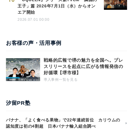
10
王子」篇 2026年7月1日（水）からオン
エア開始
2026.07.01 00:00
お客様の声・活用事例
戦略的広報で堺の魅力を全国へ。プレ
スリリースを起点に広がる情報発信の
好循環【堺市様】
導入事例一覧を見る
汐留PR塾
バナナ、「よく食べる果物」で22年連続首位 カリウムの
認知度は初の4割超 日本バナナ輸入組合調べ