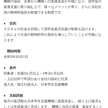
機構の場合、企業から機構への直接送金が可能になり、奨学金の
返還支援に取り組む上で、様々なメリットが有り、さらに当社社
員の精神的負担を軽減できる制度です。
●
目的
ＳＤＧｓの社会を目指して奨学金返済支援の制度も設けます。
これにより社員の精神的等の負担を減らしていくことが可能にな
ります。
開始時期
令和3年10月1日
●
条件
対象者：在籍3か月以上～3年3か月以内
：上記以外で申請があり会社の認めた社員
借入先：独立行政法人 日本学生支援機構
●
支給詳細
毎月の返済額を日本学生支援機構に直接送金し、繰り上げ返済も
しくは先掛返済に充当します。 機構に当社が直接、返金すること