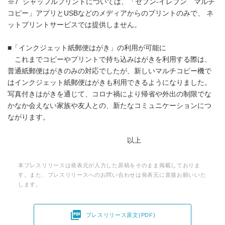
※7 シャッフルプリントについては、「セブン-イレブン マルチ
コピー」アプリとUSBなどのメディアからのプリントのみで、 ネ
ットプリントサービスでは提供しません。
■「インクジェット紙郵便はがき」の利用が可能に
これまでコピーやプリントで持ち込みはがきを利用する際は、
普通紙郵便はがきのみの対応でしたが、新しいマルチコピー機で
はインクジェット紙郵便はがきも利用できるようになりました。
写真付きはがきを通じて、コロナ禍により帰省や外出の制限でな
かなか会えない家族や友人との、新たなコミュニケーションにつ
ながります。
以上
本プレスリリースは発表元が入力した原稿をそのまま掲載しておりま
す。また、プレスリリースへのお問い合わせは発表元に直接お願いいた
します。

プレスリリース原文(PDF)