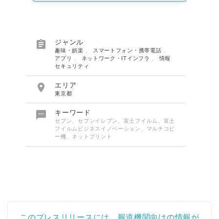

ジャンル
趣味・娯楽
、
スマートフォン・携帯電話
、
アプリ
、
ネットワーク・ITインフラ
、
情報
セキュリティ

エリア
東京都

キーワード
セブン、セブンイレブン、富士フイルム、富士
フイルムビジネスイノベーション、マルチコピ
ー機、ネットプリント
このプレスリリースには、報道機関向けの情報が