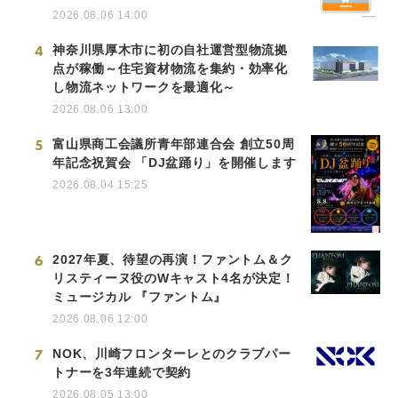
2026.08.06 14:00
4
神奈川県厚木市に初の自社運営型物流拠
点が稼働～住宅資材物流を集約・効率化
し物流ネットワークを最適化～
2026.08.06 13:00
5
富山県商工会議所青年部連合会 創立50周
年記念祝賀会 「DJ盆踊り」を開催します
2026.08.04 15:25
6
2027年夏、待望の再演！ファントム＆ク
リスティーヌ役のWキャスト4名が決定！
ミュージカル 『ファントム』
2026.08.06 12:00
7
NOK、川崎フロンターレとのクラブパー
トナーを3年連続で契約
2026.08.05 13:00