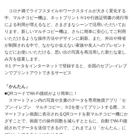
コロナ禍でライフスタイルやワークスタイルが大きく変化する
中、マルチコピー機は、ネットプリント※1や行政証明書の発行等
による利用が増えるなど、さまざまなシーンで活用いただいてお
ります。新しいマルチコピー機は、さらに簡単に安心してご利用
いただけるような操作方法やデザインに刷新。また、外出や帰省
が制限される中で、なかなか会えない家族や友人へのプレゼント
などにお使いいただける、思い出の写真を再活用した新たな楽し
み方を提案します。
※1 データをインターネットで登録すると、全国のセブン‐イレブ
ンでプリントアウトできるサービス
「かんたん」
■QRコードでWi-Fi接続がより簡単に！
スマートフォン内の写真や文書のデータを専用無償アプリ「セ
ブン‐イレブン マルチコピー」※2を使ってプリントする際、ス
マートフォン画面に表示されるQRコードを新マルチコピー機にか
ざすことで、画面での操作回数を減らすとともに、自動でWi-Fi接
続されてデータを送信できるので、これまでより「かんたん」に