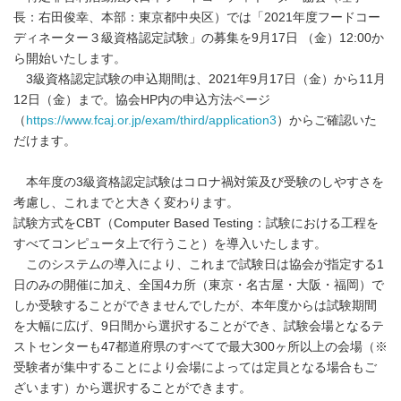
長：右田俊幸、本部：東京都中央区）では「2021年度フードコー
ディネーター３級資格認定試験」の募集を9月17日 （金）12:00か
ら開始いたします。
3級資格認定試験の申込期間は、2021年9月17日（金）から11月
12日（金）まで。協会HP内の申込方法ページ
（
https://www.fcaj.or.jp/exam/third/application3
）からご確認いた
だけます。
本年度の3級資格認定試験はコロナ禍対策及び受験のしやすさを
考慮し、これまでと大きく変わります。
試験方式をCBT（Computer Based Testing：試験における工程を
すべてコンピュータ上で行うこと）を導入いたします。
このシステムの導入により、これまで試験日は協会が指定する1
日のみの開催に加え、全国4カ所（東京・名古屋・大阪・福岡）で
しか受験することができませんでしたが、本年度からは試験期間
を大幅に広げ、9日間から選択することができ、試験会場となるテ
ストセンターも47都道府県のすべてで最大300ヶ所以上の会場（※
受験者が集中することにより会場によっては定員となる場合もご
ざいます）から選択することができます。