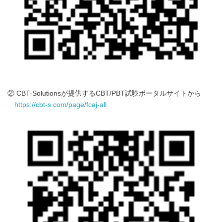
② CBT-Solutionsが提供するCBT/PBT試験ポータルサイトから
https://cbt-s.com/page/fcaj-all