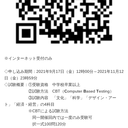
※インターネット受付のみ
◇申し込み期間：2021年9月17日（金）12時00分～2021年11月12
日（金）23時59分
◇試験概要：①受験資格 中学校卒業以上
②試験方法 CBT（
C
omputer
B
ased
T
esting）
③試験内容 「文化」「科学」「デザイン・アー
ト」「経済・経営」の4科目
※CBTによる試験方法
同一開催回内では一度のみ受験可
択一式100問120分