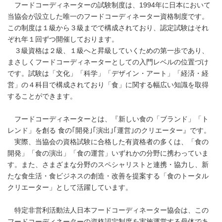
フードコーディネーターの試験制度は、1994年に日本において
当協会が設立した唯一のフードコーディネーター資格制度です。
この制度は１級から３級までで構成されており、認定試験はそれ
ぞれ年１回ずつ開催しております。
３級資格は２級、１級へと昇級していくための第一歩であり、
まさしくフードコーディネーターとしての入門レベルの位置づけ
です。試験は「文化」「科学」「デザイン・アート」「経済・経
営」の４科目で構成されており「食」に関する幅広い知識を取得
することができます。
フードコーディネーターとは、『新しい食の「ブランド」「ト
レンド」を創る 食の｢開発｣｢演出｣｢運営｣のクリエーター』です。
実際、当協会の資格試験に合格した有資格者の多くは、「食の
開発」「食の演出」「食の運営」いずれかの分野に携わっていま
す。また、さまざまな分野のスペシャリストと連携・協力し、新
たな食生活・食ビジネスの創造・改善を提案する「食のトータル
クリエーター」として活躍しています。
特定非営利活動法人日本フードコーディネーター協会は、この
フードコーディネーターの資格認定制度を実施運営する母体であ