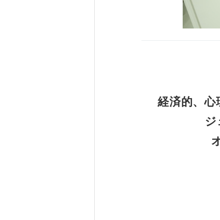
経済的、心
ジ