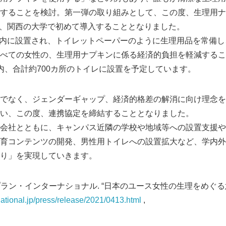
することを検討。第一弾の取り組みとして、この度、生理用ナ
r｣を、関西の大学で初めて導入することとなりました。
トイレ内に設置され、トイレットペーパーのように生理用品を常備
べての女性の、生理用ナプキンに係る経済的負担を軽減すること
内、合計約700カ所のトイレに設置を予定しています。
でなく、ジェンダーギャップ、経済的格差の解消に向け理念を
い、この度、連携協定を締結することとなりました。
会社とともに、キャンパス近隣の学校や地域等への設置支援や
育コンテンツの開発、男性用トイレへの設置拡大など、学内外
り」を実現していきます。
プラン・インターナショナル. “日本のユース女性の生理をめぐる
national.jp/press/release/2021/0413.html
,