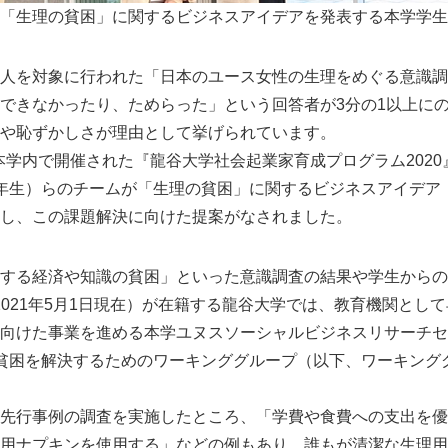
「生理の貧困」に関するビジネスアイデアを発表する本学学生
,000人を対象に行われた「日本のユース女性の生理をめぐる意識
できなかったり、ためらった」という回答者が3分の1以上に
や恥ずかしさが理由として挙げられています。
月に本学内で開催された『龍谷大学社会起業家育成プログラム202
年生）らのチームが「生理の貧困」に関するビジネスアイデア
し、この課題解決に向けた提案がなされました。
する経済や知識の貧困」といった意識調査の結果や学生からの
（2021年5月1日現在）が在籍する龍谷大学では、教育機関とし
向けた事業を進める本学ユヌスソーシャルビジネスリサーチセン
貧困を解決するためのワーキンググループ（以下、ワーキンググ
先行事例の調査を実施したところ、「学費や食費への支出を優
用ナプキンを使用する」などの例もあり、誰もが清潔な生理用