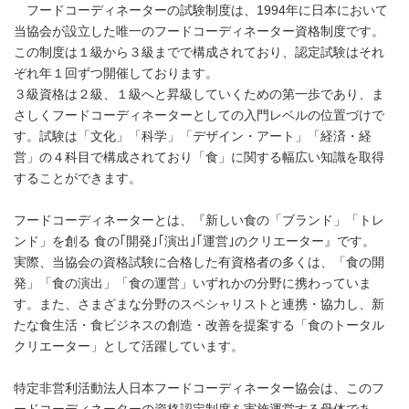
フードコーディネーターの試験制度は、1994年に日本において
当協会が設立した唯一のフードコーディネーター資格制度です。
この制度は１級から３級までで構成されており、認定試験はそれ
ぞれ年１回ずつ開催しております。
３級資格は２級、１級へと昇級していくための第一歩であり、ま
さしくフードコーディネーターとしての入門レベルの位置づけで
す。試験は「文化」「科学」「デザイン・アート」「経済・経
営」の４科目で構成されており「食」に関する幅広い知識を取得
することができます。
フードコーディネーターとは、『新しい食の「ブランド」「トレ
ンド」を創る 食の｢開発｣｢演出｣｢運営｣のクリエーター』です。
実際、当協会の資格試験に合格した有資格者の多くは、「食の開
発」「食の演出」「食の運営」いずれかの分野に携わっていま
す。また、さまざまな分野のスペシャリストと連携・協力し、新
たな食生活・食ビジネスの創造・改善を提案する「食のトータル
クリエーター」として活躍しています。
特定非営利活動法人日本フードコーディネーター協会は、このフ