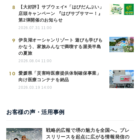
8
【大好評】サブウェイ×「はぴだんぶい」
店頭キャンペーン 『はぴサブサマー！』
第2弾開催のお知らせ
2026.07.31 11:00
9
伊良湖オーシャンリゾート 遊びも学びも
かなう、家族みんなで満喫する渥美半島
の夏旅
2026.08.04 11:00
10
愛媛県「災害時医療提供体制確保事業」
向け医療コンテナを納品
2026.03.19 14:00
お客様の声・活用事例
戦略的広報で堺の魅力を全国へ。プレ
スリリースを起点に広がる情報発信の