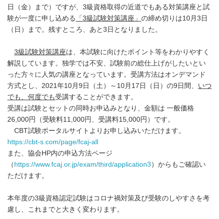
日（金）まで）ですが、3級資格取得の近道でもある対策講座と試
験が一度に申し込める
「
3
級試験対策講座」
の締め切りは10月3日
（日）まで。残すところ、あと3日となりました。
3
級試験対策講座
は、本試験に向けたポイント等をわかりやすく
解説しています。独学では不安、試験前の総仕上げがしたいとい
った方々に人気の講座となっています。受講方法はオンデマンド
方式とし、2021年10月9日（土）～10月17日（日）の9日間、
いつ
でも、何度でも
受講することができます。
受講は試験とセットの同時お申込みとなり、金額は 一般価格
26,000円（受験料11,000円、受講料15,000円）です。
CBT試験ポータルサイトよりお申し込みいただけます。
https://cbt-s.com/page/fcaj-all
また、協会HP内の申込方法ページ
（
https://www.fcaj.or.jp/exam/third/application3
）からもご確認い
ただけます。
本年度の3級資格認定試験はコロナ禍対策及び受験のしやすさを考
慮し、これまでと大きく変わります。