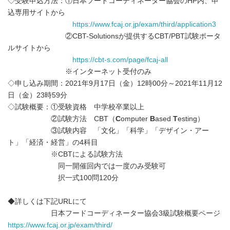
◇受験申込方法：①日本フードコーディネーター協会のHP内、申
込専用サイトから
https://www.fcaj.or.jp/exam/third/application3
②CBT-Solutionsが提供するCBT/PBT試験ポータ
ルサイトから
https://cbt-s.com/page/fcaj-all
※インターネット受付のみ
◇申し込み期間：2021年9月17日（金）12時00分～2021年11月12
日（金）23時59分
◇試験概要：①受験資格 中学校卒業以上
②試験方法 CBT（
C
omputer
B
ased
T
esting）
③試験内容 「文化」「科学」「デザイン・アー
ト」「経済・経営」の4科目
※CBTによる試験方法
同一開催回内では一度のみ受験可
択一式100問120分
◆詳しくは下記URLにて
日本フードコーディネーター協会3級試験概要ページ
https://www.fcaj.or.jp/exam/third/