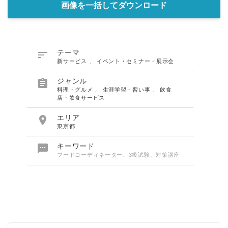
画像を一括してダウンロード

テーマ
新サービス
、
イベント・セミナー・展示会

ジャンル
料理・グルメ
、
生涯学習・習い事
、
飲食
店・飲食サービス

エリア
東京都

キーワード
フードコーディネーター、3級試験、対策講座