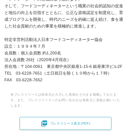
そして、フードコーディネーターという職業の社会的認知の促進
と地位の向上を目指すとともに、公正な資格認定を制度化し、育
成プログラムを開発し、時代のニーズを的確に捉え続け、食を通
した社会貢献のための事業を積極的に推進します。
特定非営利活動法人日本フードコーディネーター協会
設立：１９９４年７月
会員数：個人会員数 約1,200名
法人会員数 26社（2020年4月現在）
所在地：〒104-0061 東京都中央区銀座1-15-6 銀座東洋ビル2F
TEL 03-6228-7651（土日祝日を除く１０時から１７時）
FAX 03-6228-7652
本プレスリリースは発表元が入力した原稿をそのまま掲載しておりま
す。また、プレスリリースへのお問い合わせは発表元に直接お願いいた
します。

プレスリリース原文(PDF)