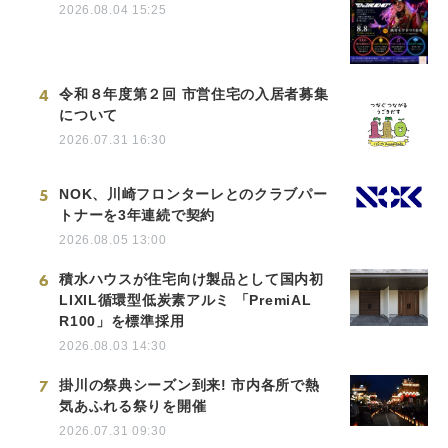
2026.08.04 15:25
4
令和８年度第２回 市営住宅の入居者募集
について
2026.07.31 16:30
5
NOK、川崎フロンターレとのクラブパー
トナーを3年連続で契約
2026.08.05 13:00
6
積水ハウスが住宅向け製品として国内初
LIXIL循環型低炭素アルミ 「PremiAL
R100」を標準採用
2026.08.03 14:30
7
掛川の祭典シーズン到来! 市内各所で熱
気あふれる祭りを開催
2026.07.31 09:30