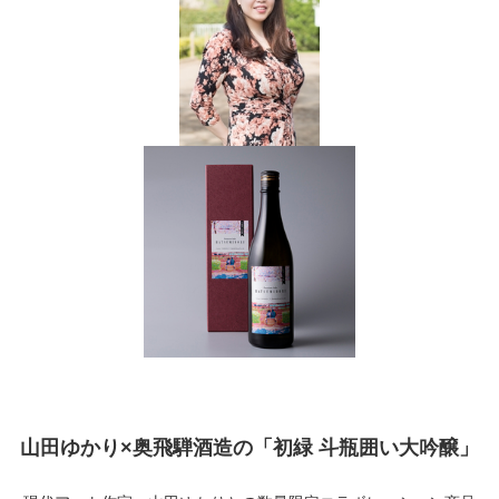
山田ゆかり×奥飛騨酒造の「初緑 斗瓶囲い大吟醸」