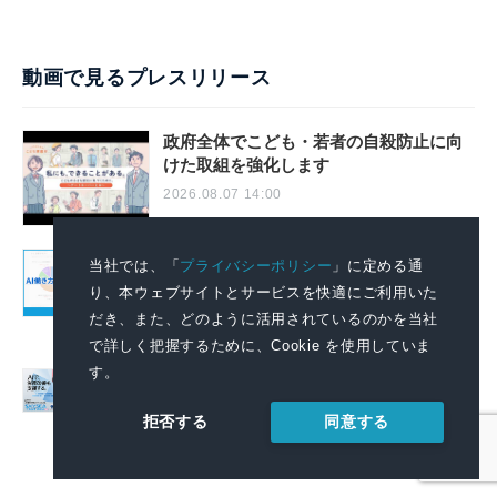
動画で見るプレスリリース
政府全体でこども・若者の自殺防止に向
けた取組を強化します
2026.08.07 14:00
AIで組織の業務改善を支援する！ 「SKYSEA
当社では、「
プライバシーポリシー
」に定める通
Client View」の新CM「AI働き方分析レポー
り、本ウェブサイトとサービスを快適にご利用いた
トサービス」篇を公開
だき、また、どのように活用されているのかを当社
2026.08.06 11:04
で詳しく把握するために、Cookie を使用していま
す。
AIで組織の改善点を見抜く！「SKYSEA
Client View」の新テレビCM「チームの変
同意する
拒否する
革」篇の放映を開始
2026.08.06 11:04