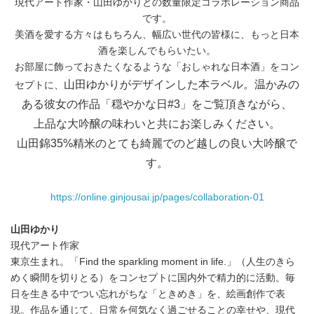
現代アート作家・山田ゆかりとの数量限定コラボレーション商品
です。
美酒を愛する方々はもちろん、幅広い世代の皆様に、もっと日本
酒を楽しんでもらいたい。
お部屋に飾っておきたくなるような「おしゃれな日本酒」をコン
山田ゆかりがデザインした本ラベル。温かみの
セプトに、
ある彼女の作品「穏やかな日#3」をご覧頂きながら、
上品な大吟醸の味わいと共にお楽しみください。
山田錦35%精米のとても綺麗でのど越しの良い大吟醸で
す。
https://online.ginjousai.jp/pages/collaboration-01
山田ゆかり
現代アート作家
東京生まれ。「Find the sparkling moment in life.」（人生のきら
めく瞬間を切りとる）をコンセプトに国内外で精力的に活動。毎
日を生きる中でつい忘れがちな「ときめき」を、絵画創作で表
現。作品を通じて、日常を何気なく過ごせることの幸せや、現代