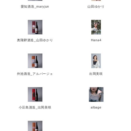
愛知酒造_maryjun
山田ゆかり
奥飛騨酒造_山田ゆかり
Hana4
外池酒造_アルバージェ
出岡美咲
小豆島酒造_出岡美咲
albage