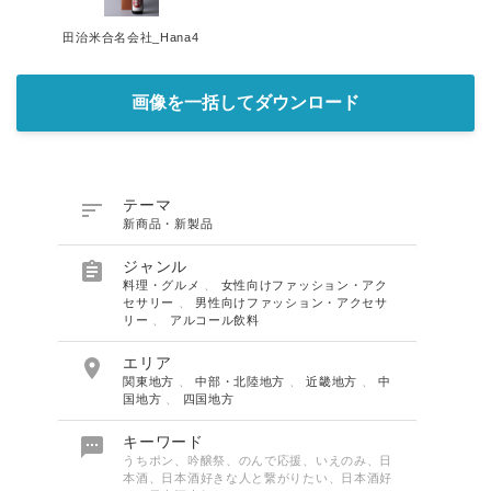
田治米合名会社_Hana4
画像を一括してダウンロード

テーマ
新商品・新製品

ジャンル
料理・グルメ
、
女性向けファッション・アク
セサリー
、
男性向けファッション・アクセサ
リー
、
アルコール飲料

エリア
関東地方
、
中部・北陸地方
、
近畿地方
、
中
国地方
、
四国地方

キーワード
うちポン、吟醸祭、のんで応援、いえのみ、日
本酒、日本酒好きな人と繋がりたい、日本酒好