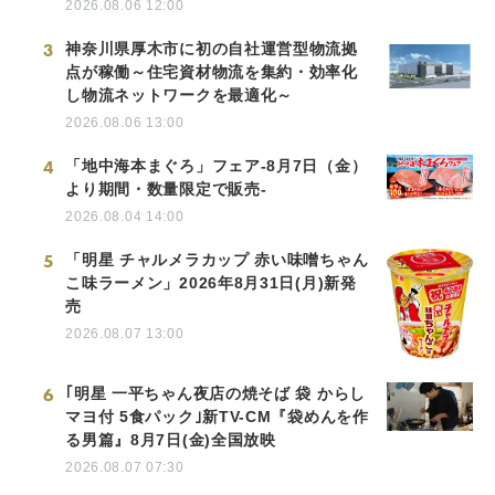
2026.08.06 12:00
3
神奈川県厚木市に初の自社運営型物流拠
点が稼働～住宅資材物流を集約・効率化
し物流ネットワークを最適化～
2026.08.06 13:00
4
「地中海本まぐろ」フェア-8月7日（金）
より期間・数量限定で販売-
2026.08.04 14:00
5
「明星 チャルメラカップ 赤い味噌ちゃん
こ味ラーメン」2026年8月31日(月)新発
売
2026.08.07 13:00
6
｢明星 一平ちゃん夜店の焼そば 袋 からし
マヨ付 5食パック｣新TV-CM『袋めんを作
る男篇』8月7日(金)全国放映
2026.08.07 07:30