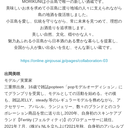
MORIKUNIは小豆島で唯一の新しい酒蔵です。
美味しいお水を求めて小豆島に渡り地域の人々に支えられながら
島の地酒を復活致しました。
小豆島を愛し、伝統を守りながら、常に未来を見つめて、理想の
お酒造りを追求致します。
美しい自然、文化、穏やかな人々。
魅力あふれる小豆島から日本酒のある豊かな暮らしを提案し、
全国から人が集い出会いを生む、そんな新しい蔵です。
https://online.ginjousai.jp/pages/collaboration-03
出岡美咲
モデル／実業家
三重県出身。16歳で雑誌popteen「popモデルオーディション」に
てグランプリを受賞し、モデルとしての活動を始める。その後
も、雑誌JELLY、steady.等のレギュラーモデルを務めながら、ア
クセサリー、アパレル、ランジェリー、数々のブランドとのコラ
ボレーション商品を世に送り出し2020年、自身初のスキンケアブ
ランド【Fertity (フェルティティ)】のプロデューサーに就任。
2021年７月、(株)I's NLを立ち上げ2021年秋、自身初のアパレルブ