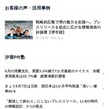
お客様の声・活用事例
戦略的広報で堺の魅力を全国へ。プレ
スリリースを起点に広がる情報発信の
好循環【堺市様】
導入事例一覧を見る
汐留PR塾
6月の消費支出、実質3.3%減で7か月連続のマイナス 冷暖
房用器具は22.7%減 総務省家計調査
きょう8月7日は立秋 西日本は1か月平均気温「高い」確
率60％
「配信して終わり」にしないプレスリリース。LLMO時代
の情報設計、3つの視点