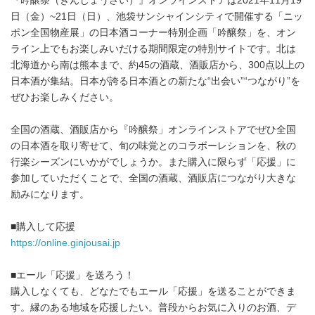
『吟醸祭（ぎんじょうさい）』オンラインストアは2021年11月19
日（金）~21日（日）、池袋サンシャインシティで開催する「ニッ
ポン全国物産展」の日本酒コーナー特別企画「吟醸祭」を、オン
ライン上でもお楽しみいだける期間限定の特別サイトです。北は
北海道から南は熊本まで、約45の酒蔵、酒販店から、300点以上の
日本酒が集結。日本が誇る日本酒との新たな“出会い”“つながり”を
ぜひお楽しみください。
全国の酒蔵、酒販店から『吟醸祭」オンラインストアでぜひ全国
の日本酒を取り寄せて、旬の味覚とのコラボーレションを、秋の
行楽シーズンにいかがでしょうか。また購入に限らず「応援」に
参加していただくことで、全国の酒蔵、酒販店につながり大きな
励みになります。
■購入して応援
Japanese
https://online.ginjousai.jp
■エール「応援」を送ろう！
購入しなくても、どなたでもエール「応援」を送ることができま
す。縁のある地域を応援したい。普段からお気に入りのお酒、デ