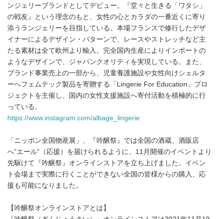
ンジェリーブランドとしてデビュー。『堂々と生きる「ワタシ」
の戦友』という理念のもと、女性の心とカラダの一番近くに寄り
添うランジェリーを目指している。本場フランスで修行したデザ
イナーによるデザイン・パターンで、レースやストレッチなど主
たる素材は全て欧州より輸入。完全国内生産によりインポートの
ようなデザインで、ジャパンクオリティを実現している。また、
ブランド事業売上の一部から、児童養護施設や女性向けシェルタ
ーへフェムテック製品を寄贈する「Lingerie For Education」プロ
ジェクトを主催し、国内の女性支援施設へ寄付活動を積極的に行
っている。
https://www.instagram.com/albage_lingerie
「ニッポン全国物産展」、『吟醸祭』では全国の酒蔵、酒販店
へ”エール”（応援）を届けられるように、11月開催のイベントより
先駆けて『吟醸祭』オンラインストアを立ち上げました。イベン
ト会場まで実際に行くことができない全国の皆様からの購入、応
援も可能になりました。
【吟醸祭オンラインストアとは】