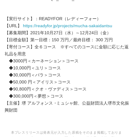
English
【実行サイト】：READYFOR（レディーフォー）
【URL】
https://readyfor.jp/projects/mucha-sakaidantsu
【募集期間】2021年10月27日（水）～12月24日（金）
【目標金額】第一目標：150 万円／最終目標： 300 万円
【寄付コース】全６コース ※すべてのコースに金額に応じた返
礼品を用意
◆3000円＜カーネーション＞コース
◆10,000円＜ユリ＞コース
◆30,000円＜バラ＞コース
◆50,000 円＜アイリス＞コース
◆90,800円＜クオ・ヴァディス＞コース
◆300,000円＜夢想＞コース
【主催】堺 アルフォンス ･ミュシャ館、公益財団法人堺市文化振
興財団
本プレスリリースは発表元が入力した原稿をそのまま掲載しておりま