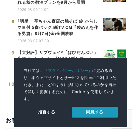
れる秋の宿泊プランを9月から展開
2026.08.06 11:00
8
｢明星 一平ちゃん夜店の焼そば 袋 からし
マヨ付 5食パック｣新TV-CM『袋めんを作
る男篇』8月7日(金)全国放映
2026.08.07 07:30
9
【大好評】サブウェイ×「はぴだんぶい」
店頭キャンペーン 『はぴサブサマー！』
第2弾開催のお知らせ
当社では、「
プライバシーポリシー
」に定める通
2026.07.31 11:00
り、本ウェブサイトとサービスを快適にご利用いた
10
愛媛県「災害時医療提供体制確保事業」
だき、また、どのように活用されているのかを当社
向け医療コンテナを納品
で詳しく把握するために、Cookie を使用していま
2026.03.19 14:00
す。
同意する
拒否する
お客様の声・活用事例