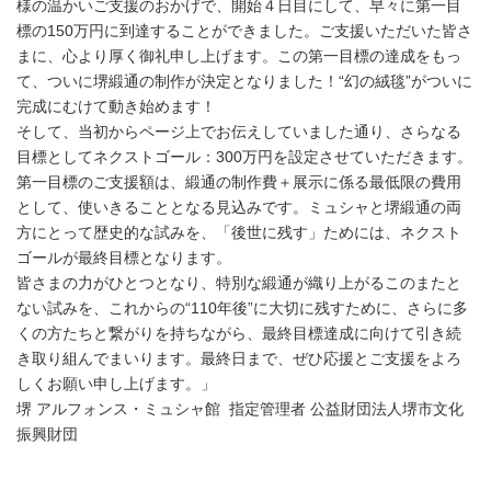
様の温かいご支援のおかげで、開始４日目にして、早々に第一目
標の150万円に到達することができました。ご支援いただいた皆さ
まに、心より厚く御礼申し上げます。この第一目標の達成をもっ
て、ついに堺緞通の制作が決定となりました！“幻の絨毯”がついに
完成にむけて動き始めます！
そして、当初からページ上でお伝えしていました通り、さらなる
目標としてネクストゴール：300万円を設定させていただきます。
第一目標のご支援額は、緞通の制作費＋展示に係る最低限の費用
として、使いきることとなる見込みです。ミュシャと堺緞通の両
方にとって歴史的な試みを、「後世に残す」ためには、ネクスト
ゴールが最終目標となります。
皆さまの力がひとつとなり、特別な緞通が織り上がるこのまたと
ない試みを、これからの“110年後”に大切に残すために、さらに多
くの方たちと繋がりを持ちながら、最終目標達成に向けて引き続
き取り組んでまいります。最終日まで、ぜひ応援とご支援をよろ
しくお願い申し上げます。」
堺 アルフォンス・ミュシャ館 指定管理者 公益財団法人堺市文化
振興財団