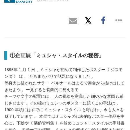
①企画展「ミュシャ・スタイルの秘密」
1895年 1 月 1 日 、ミュシャが初めて制作したポスター《 ジスモ
ンダ 》 は 、 たちまちパリで話題になりました 。
等身大に描かれたサラ ・ ベルナールはまるで舞台から抜け出して
きたよう 。一見すると装飾的に見えるモ
チーフや文字の配置には 、人の視線を意識した細やかな意図も感
じさせます 。その後のミュシャのポスターに続くこの手法は 、
1900 年頃にはすでに ミュシャ・スタイル と呼ばれ 、今も人々を
魅了しています 。 本展ではミュシャの代表的なポスター作品を中
心に、下絵や《 装飾資料集 》を始めミュシャ・スタイルの手引書
も紹介 。モチーフや構図 、ミュシャのデザイン論も紐解きながら