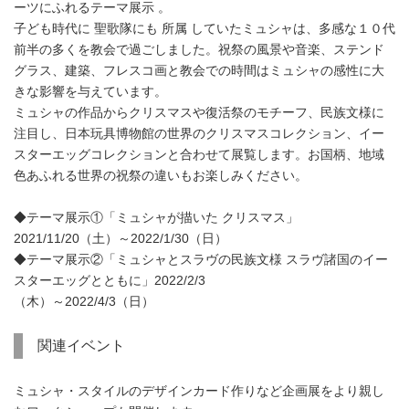
ーツにふれるテーマ展示 。
子ども時代に 聖歌隊にも 所属 していたミュシャは、多感な１０代
前半の多くを教会で過ごしました。祝祭の風景や音楽、ステンド
グラス、建築、フレスコ画と教会での時間はミュシャの感性に大
きな影響を与えています。
ミュシャの作品からクリスマスや復活祭のモチーフ、民族文様に
注目し、日本玩具博物館の世界のクリスマスコレクション、イー
スターエッグコレクションと合わせて展覧します。お国柄、地域
色あふれる世界の祝祭の違いもお楽しみください。
◆テーマ展示①「ミュシャが描いた クリスマス」
2021/11/20（土）～2022/1/30（日）
◆テーマ展示②「ミュシャとスラヴの民族文様 スラヴ諸国のイー
スターエッグとともに」2022/2/3
（木）～2022/4/3（日）
関連イベント
ミュシャ・スタイルのデザインカード作りなど企画展をより親し