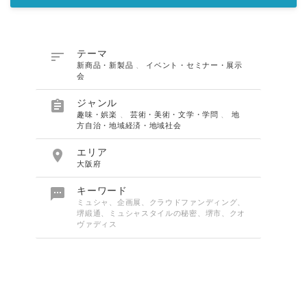

テーマ
新商品・新製品
、
イベント・セミナー・展示
会

ジャンル
趣味・娯楽
、
芸術・美術・文学・学問
、
地
方自治・地域経済・地域社会

エリア
大阪府

キーワード
ミュシャ、企画展、クラウドファンディング、
堺緞通、ミュシャスタイルの秘密、堺市、クオ
ヴァディス