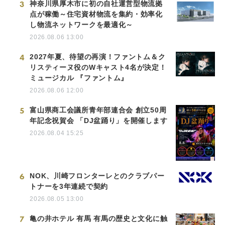
3
神奈川県厚木市に初の自社運営型物流拠
点が稼働～住宅資材物流を集約・効率化
し物流ネットワークを最適化～
2026.08.06 13:00
4
2027年夏、待望の再演！ファントム＆ク
リスティーヌ役のWキャスト4名が決定！
ミュージカル 『ファントム』
2026.08.06 12:00
5
富山県商工会議所青年部連合会 創立50周
年記念祝賀会 「DJ盆踊り」を開催します
2026.08.04 15:25
6
NOK、川崎フロンターレとのクラブパー
トナーを3年連続で契約
2026.08.05 13:00
7
亀の井ホテル 有馬 有馬の歴史と文化に触