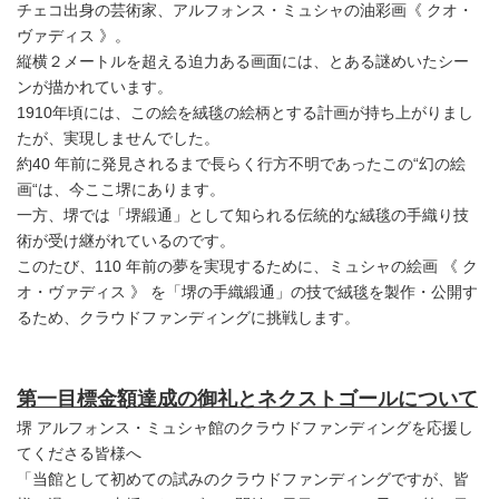
チェコ出身の芸術家、アルフォンス・ミュシャの油彩画《 クオ・
ヴァディス 》。
縦横２メートルを超える迫力ある画面には、とある謎めいたシー
ンが描かれています。
1910年頃には、この絵を絨毯の絵柄とする計画が持ち上がりまし
たが、実現しませんでした。
約40 年前に発見されるまで長らく行方不明であったこの“幻の絵
画“は、今ここ堺にあります。
一方、堺では「堺緞通」として知られる伝統的な絨毯の手織り技
術が受け継がれているのです。
このたび、110 年前の夢を実現するために、ミュシャの絵画 《 ク
オ・ヴァディス 》 を「堺の手織緞通」の技で絨毯を製作・公開す
るため、クラウドファンディングに挑戦します。
第一目標金額達成の御礼とネクストゴールについて
堺 アルフォンス・ミュシャ館のクラウドファンディングを応援し
てくださる皆様へ
「当館として初めての試みのクラウドファンディングですが、皆