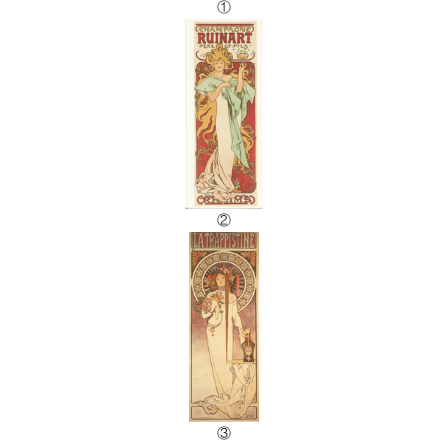
①
②
③