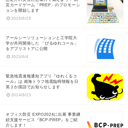
災カードゲーム「PREP」のプロモーシ
English
ョンを開始します
2025/8/29
アールシーソリューションと工学院大
学が共同開発した 「びるゆれコール」
をアプリストアに公開
2025/6/4
緊急地震速報通知アプリ『ゆれくるコ
ール』は 南海トラフ地震臨時情報を日
英２か国語でお知らせします
2024/8/23
オフィス防災 EXPO2024に出展 事業継
続支援サービス『BCP-PREP』をご紹
介します！