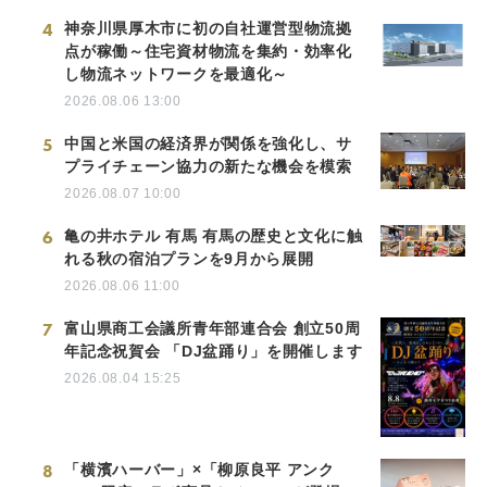
4
神奈川県厚木市に初の自社運営型物流拠
点が稼働～住宅資材物流を集約・効率化
し物流ネットワークを最適化～
2026.08.06 13:00
5
中国と米国の経済界が関係を強化し、サ
プライチェーン協力の新たな機会を模索
2026.08.07 10:00
6
亀の井ホテル 有馬 有馬の歴史と文化に触
れる秋の宿泊プランを9月から展開
2026.08.06 11:00
7
富山県商工会議所青年部連合会 創立50周
年記念祝賀会 「DJ盆踊り」を開催します
2026.08.04 15:25
8
「横濱ハーバー」×「柳原良平 アンク