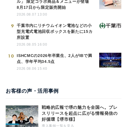
ル」 限定コラボ商品＆メニューが登場
8月17日から限定販売開始
2026.08.07 13:00
9
千葉市内にリチウムイオン電池などの小
型充電式電池回収ボックスを新たに15カ
所設置
2026.08.05 16:00
10
ISHCMCの2026年卒業生、2人がIBで満
点、学年平均34.5点
2026.08.06 15:40
お客様の声・活用事例
戦略的広報で堺の魅力を全国へ。プレ
スリリースを起点に広がる情報発信の
好循環【堺市様】
導入事例一覧を見る