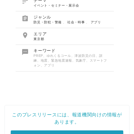

テーマ
イベント・セミナー・展示会

ジャンル
防災・防犯・警備
、
社会・時事
、
アプリ

エリア
東京都

キーワード
PREP、ゆれくるコール、津波防災の日、訓
練、地震、緊急地震速報、気象庁、スマートフ
ォン、アプリ
このプレスリリースには、報道機関向けの情報が
あります。