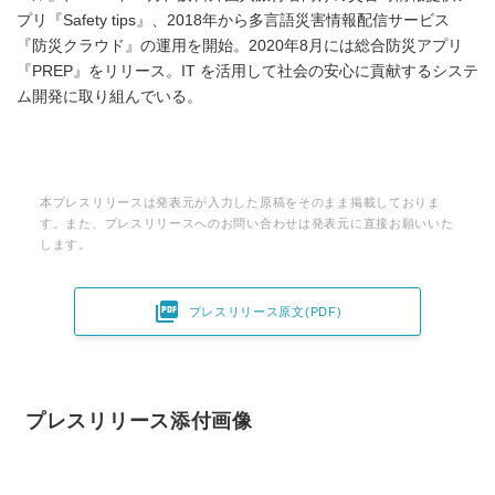
プリ『Safety tips』、2018年から多言語災害情報配信サービス
『防災クラウド』の運用を開始。2020年8月には総合防災アプリ
『PREP』をリリース。IT を活用して社会の安心に貢献するシステ
ム開発に取り組んでいる。
本プレスリリースは発表元が入力した原稿をそのまま掲載しておりま
す。また、プレスリリースへのお問い合わせは発表元に直接お願いいた
します。

プレスリリース原文(PDF)
プレスリリース添付画像