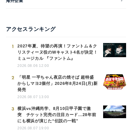
海外企業
アクセスランキング
1
2027年夏、待望の再演！ファントム＆ク
リスティーヌ役のWキャスト4名が決定！
ミュージカル 『ファントム』
2026.08.06 12:00
2
「明星 一平ちゃん夜店の焼そば 超特盛
からしマヨ2個付」2026年8月24日(月)新
発売
2026.08.07 13:00
3
横浜vs沖縄尚学、8月10日甲子園で激
突 チケット完売の注目カード…28年前
にも横浜が演じた“伝説の一戦”
2026.08.07 19:00