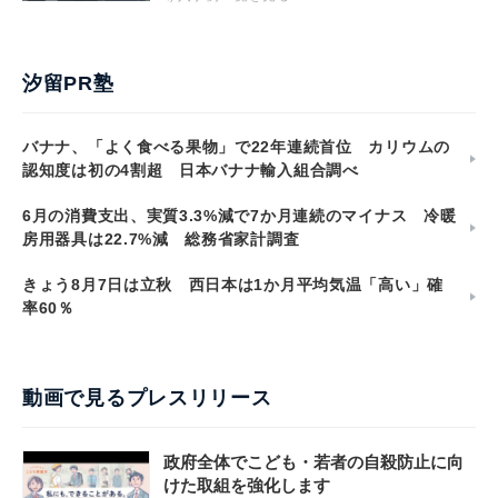
汐留PR塾
バナナ、「よく食べる果物」で22年連続首位 カリウムの
認知度は初の4割超 日本バナナ輸入組合調べ
6月の消費支出、実質3.3%減で7か月連続のマイナス 冷暖
房用器具は22.7%減 総務省家計調査
きょう8月7日は立秋 西日本は1か月平均気温「高い」確
率60％
動画で見るプレスリリース
政府全体でこども・若者の自殺防止に向
けた取組を強化します