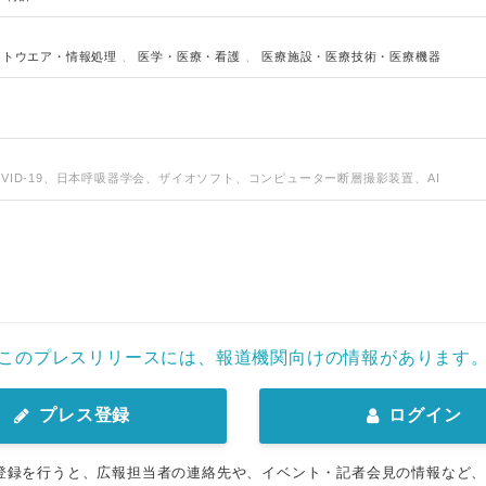
English
フトウエア・情報処理
、
医学・医療・看護
、
医療施設・医療技術・医療機器
VID-19、日本呼吸器学会、ザイオソフト、コンピューター断層撮影装置、AI
このプレスリリースには、報道機関向けの情報があります
プレス登録
ログイン
登録を行うと、広報担当者の連絡先や、イベント・記者会見の情報など