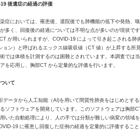
D-19 後遺症の経過の評価
染症においては、罹患後、退院後でも肺機能の低下や発熱、嗅
が多く、回復後の経過については不明な点が多いのが現状です
にはCT が用いられますが、COVID-19 によって引き起こされ
ーション）と呼ばれるエックス線吸収値（CT 値）が上昇する所
術では体積を計測するのは困難とされています。本調査では当
アを応用し、胸部CT から定量的な評価を行います。
ついて
撮影データから人工知能（AI)を用いて間質性肺炎をはじめとす
るソフトウェアを開発しています。このソフトウェアは胸部CT
用いた自動処理により、人の手では分類が難しい病変の領域を
OVID-19 に罹患し回復した症例の経過を定量的に評価するこ