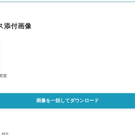
ス添付画像
た間質
Japanese
画像を一括してダウンロード
・特許