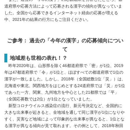
道府県や応募方法によって応募される漢字の傾向が異なっていま
した。全国から応募できるインターネット経由の応募が増える
中、2021年の結果の行方にもご注目ください。
ご参考： 過去の「今年の漢字」の応募傾向につい
て
地域差も世相の表れ！？
昨年2020年は、山形県を除く46都道府県で「密」が1位、2019
年は47都道府県で「令」が1位と、ほぼすべての都道府県で1位の
漢字が一致しました。しかし、2018年（全国総数1位「災」）は、
北海道や東北、関西地方をはじめとする24道府県では「災」が1位
であった一方、関東、九州地方を中心とした21都県では「平」
（全国応募数では2位）が1位となっていました。
新型コロナウイルス感染症の流行、新元号決定など、全国的に
大きな出来事が起きると、全地域を通して同じ漢字が1位になりや
すく、災害など地域によって印象的な出来事が異なると、1位とな
る漢字が異なる傾向が見て取れます。その例として、2018年秋田