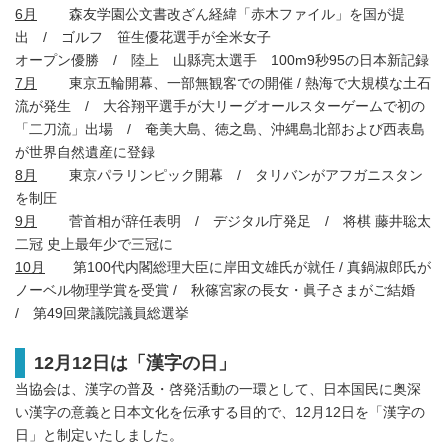
6月
森友学園公文書改ざん経緯「赤木ファイル」を国が提
出 / ゴルフ 笹生優花選手が全米女子
オープン優勝 / 陸上 山縣亮太選手 100m9秒95の日本新記録
7月
東京五輪開幕、一部無観客での開催 / 熱海で大規模な土石
流が発生 / 大谷翔平選手が大リーグオールスターゲームで初の
「二刀流」出場 / 奄美大島、徳之島、沖縄島北部および西表島
が世界自然遺産に登録
8月
東京パラリンピック開幕 / タリバンがアフガニスタン
を制圧
9月
菅首相が辞任表明 / デジタル庁発足 / 将棋 藤井聡太
二冠 史上最年少で三冠に
10月
第100代内閣総理大臣に岸田文雄氏が就任 / 真鍋淑郎氏が
ノーベル物理学賞を受賞 / 秋篠宮家の長女・眞子さまがご結婚
/ 第49回衆議院議員総選挙
12月12日は「漢字の日」
当協会は、漢字の普及・啓発活動の一環として、日本国民に奥深
い漢字の意義と日本文化を伝承する目的で、12月12日を「漢字の
日」と制定いたしました。