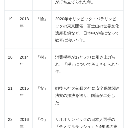
が打ち立てられた年。
19
2013
「輪」
2020年オリンピック・パラリンピ
年
ックの東京開催、富士山の世界文化
遺産登録など、日本中が輪になって
歓喜に沸いた年。
20
2014
「税」
消費税率が17年ぶりに引き上げら
年
れ、「税」について考えさせられた
年。
21
2015
「安」
戦後70年の節目の年に安全保障関連
年
法案の採決を巡り、国論が二分し
た。
22
2016
「金」
リオオリンピックの日本人選手の
年
「金メダルラッシュ」と4年後の東