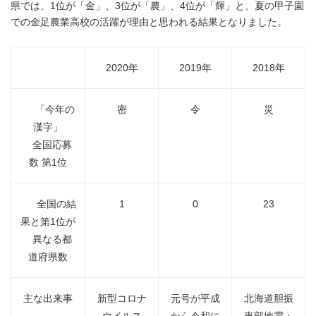
県では、1位が「金」、3位が「農」、4位が「輝」と、夏の甲子園
での金足農業高校の活躍が理由と思われる結果となりました。
2020年
2019年
2018年
「今年の
密
令
災
漢字」
全国応募
数 第1位
全国の結
1
0
23
果と第1位が
異なる都
道府県数
主な出来事
新型コロナ
元号が平成
北海道胆振
ウイルス
から令和に
東部地震・