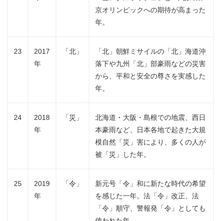
京オリンピックへの期待が高まった
年。
23
2017
「北」
「北」朝鮮ミサイルの「北」海道沖
年
落下や九州「北」部豪雨などの災害
から、平和と安全の尊さを実感した
年。
24
2018
「災」
北海道・大阪・島根での地震、西日
年
本豪雨など、日本各地で起きた大規
模自然「災」害により、多くの人が
被「災」した年。
25
2019
「令」
新元号「令」和に新たな時代の希望
年
を感じた一年。法「令」改正、法
「令」順守、警報発「令」としても
使われた年。