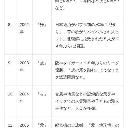
菌との戦い、世界的な不況との戦い
など。
8
2002
「帰」
日本経済がバブル前の水準に「帰
年
り」、昔の歌がリバイバルされ大ヒ
ット。北朝鮮に拉致された５人が２
４年ぶりに帰国。
9
2003
「虎」
阪神タイガース１８年ぶりのリーグ
年
優勝、「虎の尾を踏む」ようなイラ
ク派遣問題など。
10
2004
「災」
台風や地震などの記録的な天災や、
年
イラクでの人質殺害や子どもの殺人
事件など、人災が多発。
11
2005
「愛」
紀宮様のご成婚、「愛・地球博」の