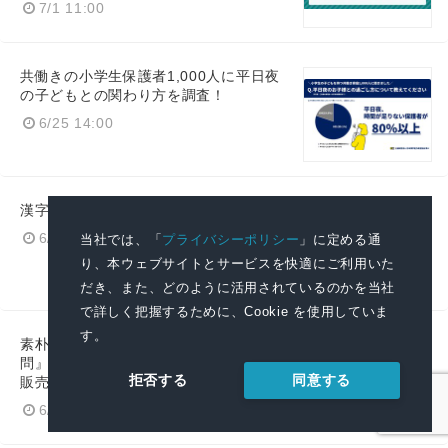
7/1 11:00
共働きの小学生保護者1,000人に平日夜
の子どもとの関わり方を調査！
6/25 14:00
漢字ミュージアム開館10周年記念企画
6/25 10:00
当社では、「
プライバシーポリシー
」に定める通
り、本ウェブサイトとサービスを快適にご利用いた
だき、また、どのように活用されているのかを当社
で詳しく把握するために、Cookie を使用していま
す。
素朴なギモンに答える『漢字の大疑
問』（漢検協会編） 6月12日より予約
同意する
拒否する
販売スタート！【7月30日発売】
6/12 12:00