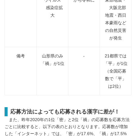
感染症拡
大阪北部
大
地震・西日
本豪雨など
の自然災害
が発生
備考
山形県のみ
-
21都県では
「禍」が1位
「平」が1位
（全国応募
数で「平」
は2位）
応募方法によっても応募される漢字に差が！
また、昨年2020年の1位「密」と2位「禍」の応募数を応募方法
ごとに比較すると、以下の表のとおりとなります。応募数が増加
した「インターネット」では、「密」が17.6%、「禍」が17.5%