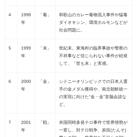
English
4
1998
「毒」
和歌山のカレー毒物混入事件や猛毒
年
ダイオキシン、環境ホルモンなどが
社会問題に。
5
1999
「末」
世紀末。東海村の臨界事故や警察の
年
不祥事など信じられない事件が続発
して、「世も末」と実感。
6
2000
「金」
シドニーオリンピックでの日本人選
年
手の金メダル獲得や、南北朝鮮統一
の実現に向けた“金・金”首脳会談な
ど。
7
2001
「戦」
米国同時多発テロ事件で世界情勢が
年
一変し、対テロ戦争、炭疽(たんそ)