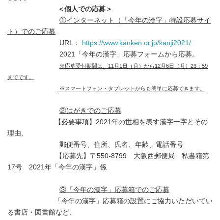
＜個人での応募＞
①インターネット（「今年の漢字」特設応募サイ
ト）でのご応募
URL：
https://www.kanken.or.jp/kanji2021/
2021「今年の漢字」応募フォームから応募。
※応募受付期間は、11月1日（月）から12月6日（月）23：59
までです。
※スマートフォン・タブレットからも簡単に応募できます。
②はがきでのご応募
【必要事項】2021年の世相を表す漢字一字とその
理由、
郵便番号、住所、氏名、年齢、電話番号
【応募先】〒550-8799 大阪西郵便局 私書箱第
17号 2021年「今年の漢字」係
③「今年の漢字」応募箱でのご応募
「今年の漢字」応募箱の設置にご協力いただいてい
る書店・図書館など、