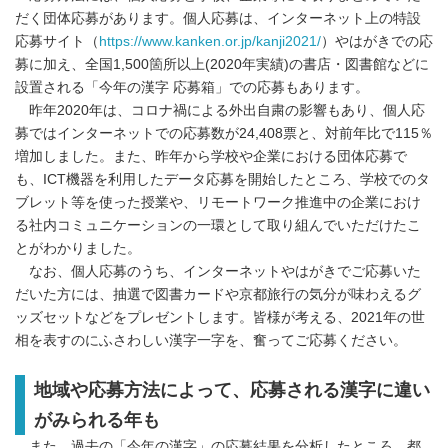
だく団体応募があります。個人応募は、インターネット上の特設
応募サイト（
https://www.kanken.or.jp/kanji2021/
）やはがきでの応
募に加え、全国1,500箇所以上(2020年実績)の書店・図書館などに
設置される「今年の漢字 応募箱」での応募もあります。
昨年2020年は、コロナ禍による外出自粛の影響もあり、個人応
募ではインターネットでの応募数が24,408票と、対前年比で115％
増加しました。また、昨年から学校や企業における団体応募で
も、ICT機器を利用したデータ応募を開始したところ、学校でのタ
ブレット等を使った授業や、リモートワーク推進中の企業におけ
る社内コミュニケーションの一環として取り組んでいただけたこ
とがわかりました。
なお、個人応募のうち、インターネットやはがきでご応募いた
だいた方には、抽選で図書カードや京都旅行の気分が味わえるグ
ッズセットなどをプレゼントします。皆様が考える、2021年の世
相を表すのにふさわしい漢字一字を、奮ってご応募ください。
地域や応募方法によって、応募される漢字に違い
がみられる年も
また、過去の「今年の漢字」の応募結果を分析したところ、都