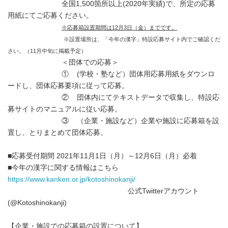
全国1,500箇所以上(2020年実績)で、所定の応募
用紙にてご応募ください。
※応募箱設置期間は12月3日（金）までです。
※設置場所は、「今年の漢字」特設応募サイト内でご確認くだ
さい。（11月中旬に掲載予定）
＜団体での応募＞
① (学校・塾など）団体用応募用紙をダウンロ
ードし、団体応募要項に従って応募。
② 団体内にてテキストデータで収集し、特設応
募サイトのマニュアルに従い応募。
③ （企業・施設など）企業や施設に応募箱を設
置し、とりまとめて団体応募。
■応募受付期間 2021年11月1日（月）～12月6日（月）必着
■今年の漢字に関する情報はこちら
https://www.kanken.or.jp/kotoshinokanji/
公式Twitterアカウント
(@Kotoshinokanji)
【企業・施設での応募箱の設置について】