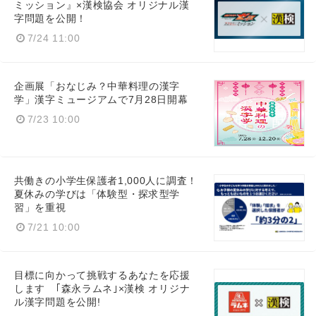
ミッション』×漢検協会 オリジナル漢
字問題を公開！
7/24 11:00
企画展「おなじみ？中華料理の漢字
学」漢字ミュージアムで7月28日開幕
7/23 10:00
共働きの小学生保護者1,000人に調査！
夏休みの学びは「体験型・探求型学
習」を重視
7/21 10:00
目標に向かって挑戦するあなたを応援
します ｢森永ラムネ｣×漢検 オリジナ
ル漢字問題を公開!