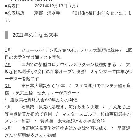
■発表日 2021年12月13日（月）
■発表場所 京都・清水寺 ※詳細は後日お知らせいたしま
す。
2021年の主な出来事
1月
ジョー･バイデン氏が第46代アメリカ大統領に就任 / 1回
目の大学入学共通テスト実施
2月
国内での新型コロナウイルスワクチン接種始まる / 大
坂なおみ選手が2度目の全豪オープン優勝/ ミャンマーで国軍がク
ーデターを起こす
3月
東日本大震災から10年 / スエズ運河でコンテナ船が座
礁 / 東京五輪 聖火リレーがスタート
/ 選抜高校野球大会が2年ぶりの開催
4月
福島第一原発の処理水、海洋放出を決定 / まん延防止
等重点措置が初めて適用 / マスターズゴルフ、松山英樹選手が
メジャー制覇 / 菅首相 米大統領と初の首脳会談
5月
改正地球温暖化対策推進法が参院で可決成立 / 星野源
さんと新垣結衣さんが結婚