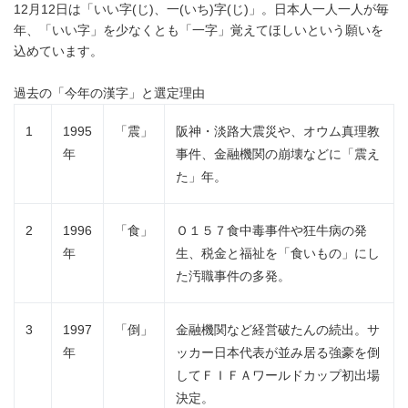
12月12日は「いい字(じ)、一(いち)字(じ)」。日本人一人一人が毎
年、「いい字」を少なくとも「一字」覚えてほしいという願いを
込めています。
過去の「今年の漢字」と選定理由
1
1995
「震」
阪神・淡路大震災や、オウム真理教
年
事件、金融機関の崩壊などに「震え
た」年。
2
1996
「食」
Ｏ１５７食中毒事件や狂牛病の発
年
生、税金と福祉を「食いもの」にし
た汚職事件の多発。
Japanese
3
1997
「倒」
金融機関など経営破たんの続出。サ
年
ッカー日本代表が並み居る強豪を倒
してＦＩＦＡワールドカップ初出場
決定。