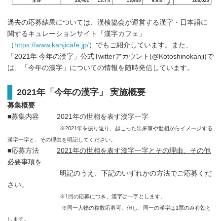
過去の応募結果については、漢検協会が運営する漢字・日本語に
関するキュレーションサイト「漢字カフェ」
（
https://www.kanjicafe.jp/
）でもご紹介しています。また、
「2021年 今年の漢字」公式Twitterアカウント(@Kotoshinokanji)で
は、「今年の漢字」についての情報を随時発信しています。
2021年「今年の漢字」 実施概要
募集概要
■募集内容 2021年の世相を表す漢字一字
※2021年を振り返り、起こった出来事や世相からイメージする
漢字一字と、その理由を明記してください。
■応募方法
2021年の世相を表す漢字一字とその理由、その他
必要事項
を
明記のうえ、下記のいずれかの方法でご応募くだ
さい。
※1回の応募につき、漢字は一字とします。
※同一人物の複数応募可。但し、同一の漢字は1票のみ有効と
。
します