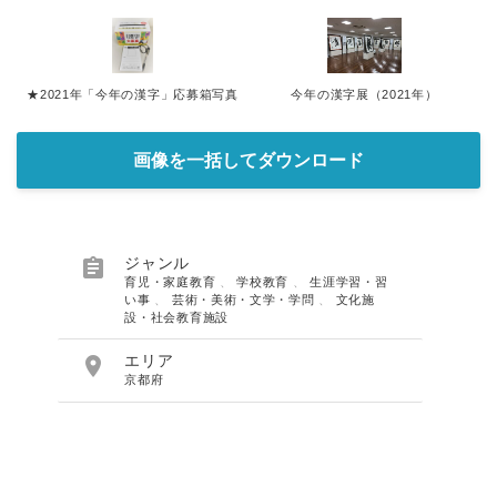
★2021年「今年の漢字」応募箱写真
今年の漢字展（2021年）
画像を一括してダウンロード

ジャンル
育児・家庭教育
、
学校教育
、
生涯学習・習
い事
、
芸術・美術・文学・学問
、
文化施
設・社会教育施設

エリア
京都府