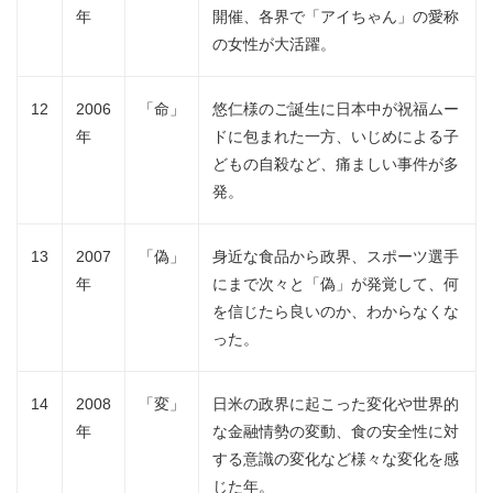
年
開催、各界で「アイちゃん」の愛称
の女性が大活躍。
12
2006
「命」
悠仁様のご誕生に日本中が祝福ムー
年
ドに包まれた一方、いじめによる子
どもの自殺など、痛ましい事件が多
発。
13
2007
「偽」
身近な食品から政界、スポーツ選手
年
にまで次々と「偽」が発覚して、何
を信じたら良いのか、わからなくな
った。
14
2008
「変」
日米の政界に起こった変化や世界的
年
な金融情勢の変動、食の安全性に対
する意識の変化など様々な変化を感
じた年。