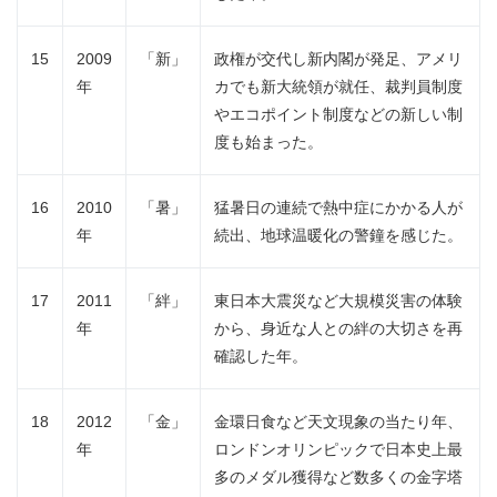
15
2009
「新」
政権が交代し新内閣が発足、アメリ
年
カでも新大統領が就任、裁判員制度
やエコポイント制度などの新しい制
度も始まった。
16
2010
「暑」
猛暑日の連続で熱中症にかかる人が
年
続出、地球温暖化の警鐘を感じた。
17
2011
「絆」
東日本大震災など大規模災害の体験
年
から、身近な人との絆の大切さを再
確認した年。
18
2012
「金」
金環日食など天文現象の当たり年、
年
ロンドンオリンピックで日本史上最
多のメダル獲得など数多くの金字塔