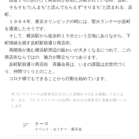
国道１号のおかげで商店街が左右に分断されている街、反町。
そもそも”たんまち”と読んでもらえず”そりまち”と読まれる、反
町。
１９６４年、東京オリンピックの時には、聖火ランナーが反町
を通過したそうです。
そして、横浜駅から徒歩約１５分という立地にありながら、下
町情緒を残す反町駅前通り商店街。
再開発が進む横浜駅周辺の賑わいが大きくなるにつれて、この
商店街ならではの 魅力が際立ちつつあります。
反町駅前通り商店街 斉藤会長は、いまの課題は次世代づく
り、仲間づくりとのこと。
コロナ禍でもできることから行動を始めています。
本プレスリリースは発表元が入力した原稿をそのまま掲載しておりま
す。また、プレスリリースへのお問い合わせは発表元に直接お願いいた
します。

テーマ
イベント・セミナー・展示会