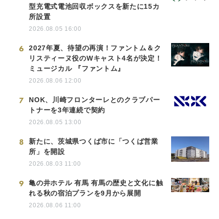
型充電式電池回収ボックスを新たに15カ
所設置
2026.08.05 16:00
6
2027年夏、待望の再演！ファントム＆ク
リスティーヌ役のWキャスト4名が決定！
ミュージカル 『ファントム』
2026.08.06 12:00
7
NOK、川崎フロンターレとのクラブパー
トナーを3年連続で契約
2026.08.05 13:00
8
新たに、茨城県つくば市に「つくば営業
所」を開設
2026.08.03 11:00
9
亀の井ホテル 有馬 有馬の歴史と文化に触
れる秋の宿泊プランを9月から展開
2026.08.06 11:00