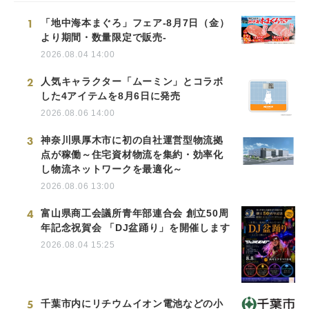
1
「地中海本まぐろ」フェア-8月7日（金）
より期間・数量限定で販売-
2026.08.04 14:00
2
人気キャラクター「ムーミン」とコラボ
した4アイテムを8月6日に発売
2026.08.06 14:00
3
神奈川県厚木市に初の自社運営型物流拠
点が稼働～住宅資材物流を集約・効率化
し物流ネットワークを最適化～
2026.08.06 13:00
4
富山県商工会議所青年部連合会 創立50周
年記念祝賀会 「DJ盆踊り」を開催します
2026.08.04 15:25
5
千葉市内にリチウムイオン電池などの小