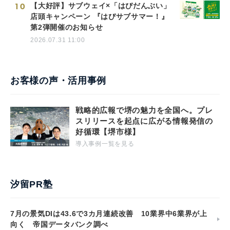
10
【大好評】サブウェイ×「はぴだんぶい」
店頭キャンペーン 『はぴサブサマー！』
第2弾開催のお知らせ
2026.07.31 11:00
お客様の声・活用事例
戦略的広報で堺の魅力を全国へ。プレ
スリリースを起点に広がる情報発信の
好循環【堺市様】
導入事例一覧を見る
汐留PR塾
7月の景気DIは43.6で3カ月連続改善 10業界中6業界が上
向く 帝国データバンク調べ