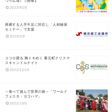
つり広場）で開催】
2023/9/28
Japanese
再燃する人手不足に対応し「人材確保
セミナー」で支援
2023/2/9
English
ココロ躍る 胸トキめく 裏元町クリスマ
スキャンドルナイト
2022/12/16
～食べて遊んで世界の旅～「ワールド
フェスタ・ヨコハマ」
2022/10/5