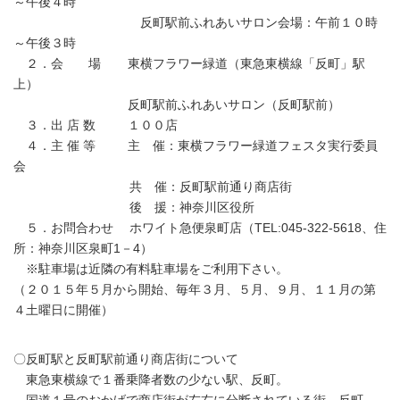
～午後４時
反町駅前ふれあいサロン会場：午前１０時
～午後３時
２．会 場 東横フラワー緑道（東急東横線「反町」駅
上）
反町駅前ふれあいサロン（反町駅前）
３．出 店 数 １００店
４．主 催 等 主 催：東横フラワー緑道フェスタ実行委員
会
共 催：反町駅前通り商店街
後 援：神奈川区役所
５．お問合わせ ホワイト急便泉町店（TEL:045-322-5618、住
所：神奈川区泉町1－4）
※駐車場は近隣の有料駐車場をご利用下さい。
（２０１５年５月から開始、毎年３月、５月、９月、１１月の第
４土曜日に開催）
〇反町駅と反町駅前通り商店街について
東急東横線で１番乗降者数の少ない駅、反町。