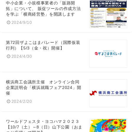
中小企業・小規模事業者の「販路開
拓」について、 販促ツールの作成方法
を学ぶ「横商経営塾」を開講します
2024/9/10
第72回ザよこはまパレード（国際仮装
行列）【5/3（金・祝）開催】
2024/4/30
横浜商工会議所主催 オンライン合同
企業説明会「横浜就職フェア2024」開
催
2024/2/20
ワールドフェスタ・ヨコハマ２０２３
【10/7（土）～8（日）山下公園（おま