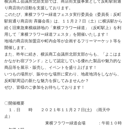
横浜商工会議所北部支部では、商店街支援事業として反町駅前通
り商店街の活動を支援しております。
このたび、東横フラワー緑道フェスタ実行委員会（委員長：反町
駅前通り商店街 斉藤会長）は、１１月２７日（土）に横浜駅から
続く旧東急東横線跡地の「東横フラワー緑道」（反町駅上）を利
用して「東横フラワー緑道フェスタ」を開催いたします！
地域の商店街加盟店や町内会等が企画するフリーマーケット等を
開催します。
また、昨年に続き、横浜商工会議所北部支部からも、「よこはま
かながわ宿ブランド」として認定している優れた製品や魅力的な
商品等を展示・販売し、イベントを盛り上げます！
いつもの場所が、賑やかな場所に変わり、地産地消をしながら、
反町駅周辺の新たな魅力を探してみませんか？
ぜひ、皆様のご参加をお待ちしております！
〇開催概要
１．日 時 ２０２１年１１月２７日(土) （雨天中
止）
東横フラワー緑道会場 ：午前１０時