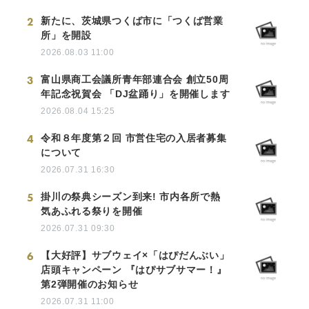
2
新たに、茨城県つくば市に「つくば営業
所」を開設
2026.08.03 11:00
3
富山県商工会議所青年部連合会 創立50周
年記念祝賀会 「DJ盆踊り」を開催します
2026.08.04 15:25
4
令和８年度第２回 市営住宅の入居者募集
について
2026.07.31 16:30
5
掛川の祭典シーズン到来! 市内各所で熱
気あふれる祭りを開催
2026.07.31 09:30
6
【大好評】サブウェイ×「はぴだんぶい」
店頭キャンペーン 『はぴサブサマー！』
第2弾開催のお知らせ
2026.07.31 11:00