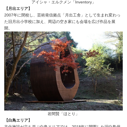
アイシャ・エルクメン「Inventory」
【月出エリア】
2007年に閉校し、芸術発信拠点「月出工舎」として生まれ変わっ
た旧月出小学校に加え、周辺の空き家にも会場を広げ作品を展
開。
岩間賢「ほとり」
【白鳥エリア】
文化施設が立ち並ぶ白鳥エリアでは、2018年に閉園した旧白鳥保