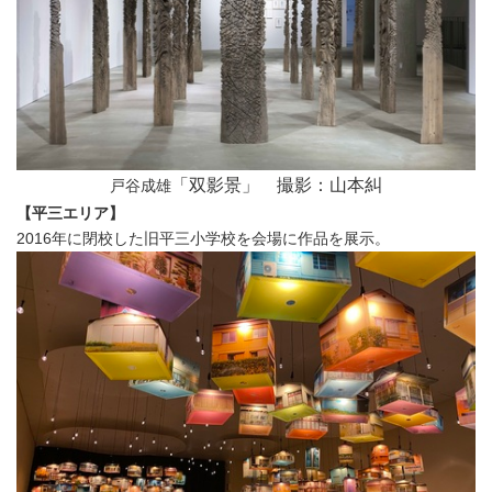
「双影景」 撮影：山本糾
戸谷成雄
【平三エリア】
2016年に閉校した旧平三小学校を会場に作品を展示。