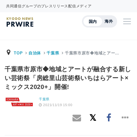
共同通信グループのプレスリリース配信メディア
KYODO NEWS
海外
国内
PRWIRE
TOP
自治体
千葉県
千葉県市原市◆地域とアー…
千葉県市原市◆地域とアートが融合する新し
い芸術祭「房総里山芸術祭いちはらアート×
ミックス2020+」開催!
千葉県
2021/11/19 15:00