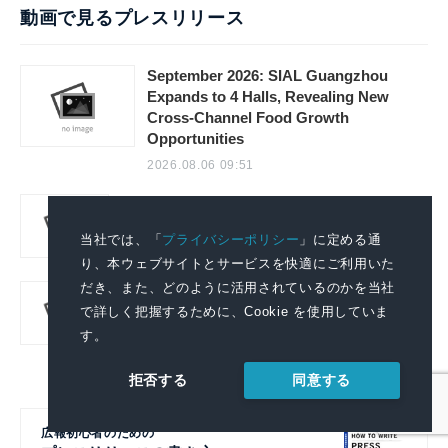
動画で見るプレスリリース
September 2026: SIAL Guangzhou
Expands to 4 Halls, Revealing New
Cross-Channel Food Growth
Opportunities
2026.08.06 09:51
Xiong'an: Where a better city means a
better life
当社では、「
プライバシーポリシー
」に定める通
2026.08.05 15:21
り、本ウェブサイトとサービスを快適にご利用いた
だき、また、どのように活用されているのかを当社
CCTV+：北京時間：北京のリズムに身を任せ
で詳しく把握するために、Cookie を使用していま
る一日
す。
2026.07.31 18:13
同意する
拒否する
広報初心者のための