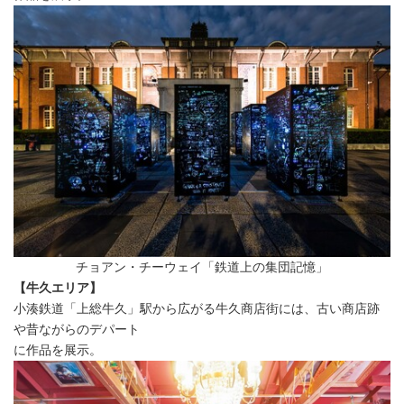
チョアン・チーウェイ「鉄道上の集団記憶」
【牛久エリア】
小湊鉄道「上総牛久」駅から広がる牛久商店街には、古い商店跡
や昔ながらのデパート
に作品を展示。