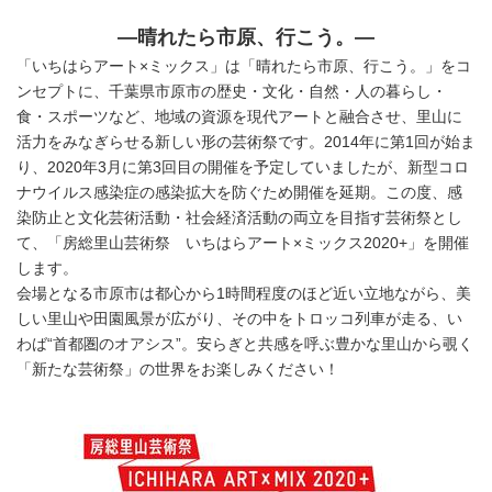
―晴れたら市原、行こう。―
「いちはらアート×ミックス」は「晴れたら市原、行こう。」をコ
ンセプトに、千葉県市原市の歴史・文化・自然・人の暮らし・
食・スポーツなど、地域の資源を現代アートと融合させ、里山に
活力をみなぎらせる新しい形の芸術祭です。2014年に第1回が始ま
り、2020年3月に第3回目の開催を予定していましたが、新型コロ
ナウイルス感染症の感染拡大を防ぐため開催を延期。この度、感
染防止と文化芸術活動・社会経済活動の両立を目指す芸術祭とし
て、「房総里山芸術祭 いちはらアート×ミックス2020+」を開催
します。
会場となる市原市は都心から1時間程度のほど近い立地ながら、美
しい里山や田園風景が広がり、その中をトロッコ列車が走る、い
わば“首都圏のオアシス”。安らぎと共感を呼ぶ豊かな里山から覗く
「新たな芸術祭」の世界をお楽しみください！