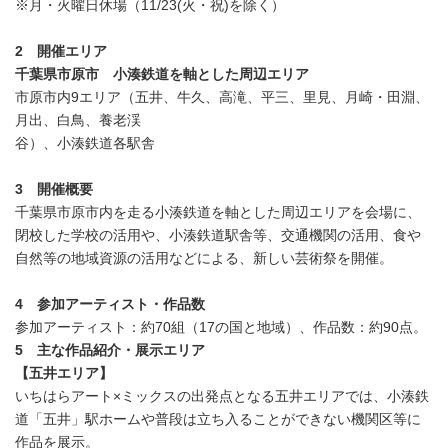
※月・火曜日休場（11/23(火・祝)を除く）
2
開催エリア
千葉県市原市 小湊鉄道を軸とした周辺エリア
市原市内9エリア（五井、牛久、高滝、平三、里見、月崎・田淵、
月出、白鳥、養老渓
谷）、小湊鉄道各駅舎
3
開催概要
千葉県市原市内を走る小湊鉄道を軸とした周辺エリアを会場に、
閉校した学校の活用や、小湊鉄道駅舎等、交通機関の活用、食や
自然等の地域資源の活用などによる、新しい芸術祭を開催。
4
参加アーティスト・作品数
参加アーティスト：約70組（17の国と地域）、作品数：約90点。
5
主な作品紹介・展示エリア
【五井エリア】
いちはらアート×ミックスの出発点となる五井エリアでは、小湊鉄
道「五井」駅ホームや普段は立ち入ることができない機関区等に
作品を展示。