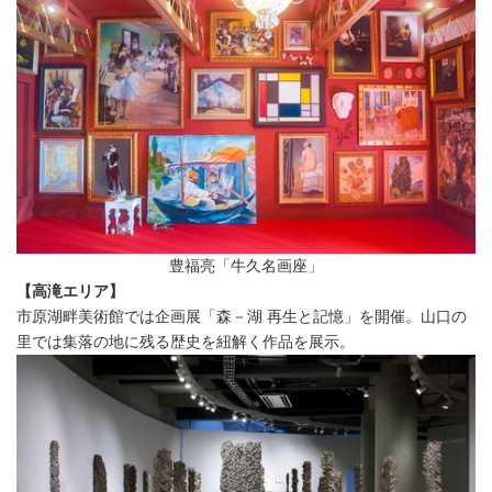
豊福亮「牛久名画座」
【高滝エリア】
市原湖畔美術館では企画展「森－湖 再生と記憶」を開催。山口の
里では集落の地に残る歴史を紐解く作品を展示。