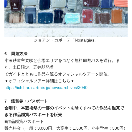
ジョアン・カポーテ「Nostalgias」
6
周遊方法
小湊鉄道主要駅と会場エリアをつなぐ無料周遊バスを運行。ま
た、土日限定、五井駅発着
でガイドとともに作品を巡るオフィシャルツアーを開催。
▼オフィシャルツアー詳細はこちら▼
https://ichihara-artmix.jp/news/archives/3040
7
鑑賞券・パスポート
会期中、本芸術祭の一部のイベントを除くすべての作品を鑑賞で
きる作品鑑賞パスポー
トを販売
■作品鑑賞パスポート
販売料金（一般：3,000円、大高生：1,500円、小中学生：500円）