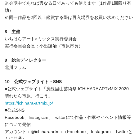
※会期中であれば異なる日であっても使えます（1作品1回限り有
効）
※同一作品を2回以上鑑賞する際は再入場券をお買い求めください
8
主催
いちはらアート×ミックス実行委員会
実行委員会会長：小出譲治（市原市長）
9
総合ディレクター
北川フラム
10
公式ウェブサイト・SNS
■公式ウェブサイト「房総里山芸術祭 ICHIHARA ARTxMIX 2020+
晴れたら市原、行こう」
https://ichihara-artmix.jp/
■公式SNS
Facebook、Instagram、Twitterにて作品・作家やイベント情報等
について発信
アカウント：@ichiharaartmix（Facebook、Instagram、Twitterと
もに共通）