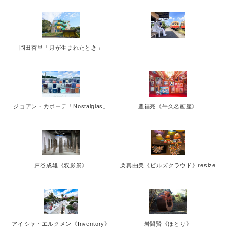
English
岡田杏里「月が生まれたとき」
ジョアン・カポーテ「Nostalgias」
豊福亮《牛久名画座》
戸谷成雄《双影景》
栗真由美《ビルズクラウド》resize
アイシャ・エルクメン《Inventory》
岩間賢《ほとり》