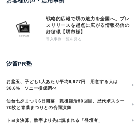
お客様の声・活用事例
戦略的広報で堺の魅力を全国へ。プレ
スリリースを起点に広がる情報発信の
好循環【堺市様】
導入事例一覧を見る
汐留PR塾
お盆玉、子ども1人あたり平均9,977円 用意する人は
38.6% ソニー損保調べ
仙台七夕まつり6日開幕 戦後復活80回目、歴代ポスター
70枚と青葉まつりとの合同演舞
トヨタ決算、数字より先に読まれる「登壇者」