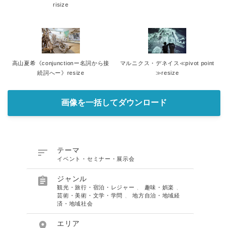
risize
高山夏希《conjunctionー名詞から接
マルニクス・デネイス≪pivot point
続詞へー》resize
≫resize
画像を一括してダウンロード

テーマ
イベント・セミナー・展示会

ジャンル
観光・旅行・宿泊・レジャー
、
趣味・娯楽
、
芸術・美術・文学・学問
、
地方自治・地域経
済・地域社会

エリア