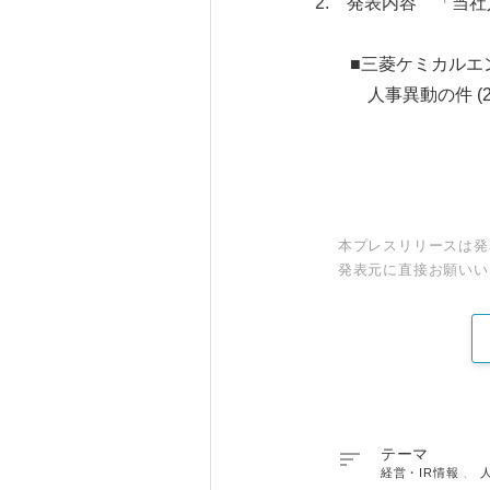
2. 発表内容 「当
■三菱ケミカルエン
人事異動の件 (2021
本プレスリリースは発
発表元に直接お願いい

テーマ
経営・IR情報
、