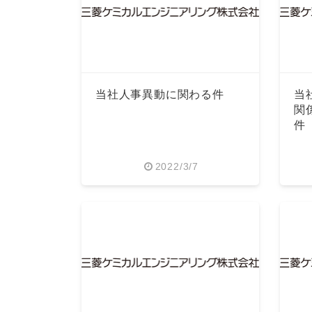
当社人事異動に関わる件
当
関
件
2022/3/7