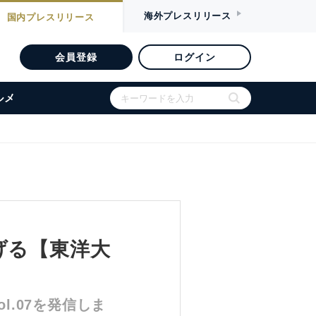
海外
プレスリリース
国内
プレスリリース
会員登録
ログイン
ルメ
げる【東洋大
ol.07を発信しま