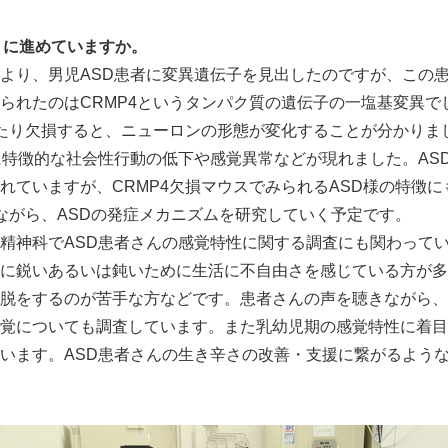
English
うに進めていますか。
より、男児ASD患者に変異遺伝子を見出したのですが、この
られたのはCRMP4というタンパク質の遺伝子の一塩基変異で
したり欠損すると、ニューロンの形態が変化することが分かりまし
に特徴的な社会性行動の低下や感覚異常などが現れました。AS
れていますが、CRMP4欠損マウスでみられるASD様の特徴
しながら、ASDの発症メカニズムを研究していく予定です。
神科でASD患者さんの感覚特性に関する調査にも関わってい
に鋭いあるいは鈍いために生活に不自由さを感じている方が多
脱をするのが苦手な方などです。患者さんの声を聴きながら、
覚についても調査しています。また乳幼児期の感覚特性に着目
います。ASD患者さんの生き辛さの改善・支援に繋がるよう