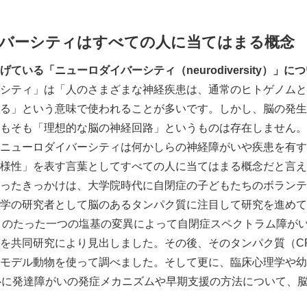
バーシティはすべての人に当てはまる概念
ている「ニューロダイバーシティ（neurodiversity）」
シティ」は「人のさまざまな神経疾患は、通常のヒトゲノムと
る」という意味で使われることが多いです。しかし、脳の発生
もそも「理想的な脳の神経回路」というものは存在しません。
ニューロダイバーシティは何かしらの神経障がいや疾患を有す
様性」を表す言葉としてすべての人に当てはまる概念だと言え
ったきっかけは、大学院時代に自閉症の子どもたちのボランテ
Japanese
学の研究者として脳のあるタンパク質に注目して研究を進めて
）のたった一つの塩基の変異によって自閉症スペクトラム障がい
を共同研究により見出しました。その後、そのタンパク質（CR
モデル動物を使って調べました。そして更に、臨床心理学や幼
心に発達障がいの発症メカニズムや早期支援の方法について、