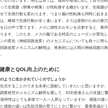
いものもいます。例えば魚では、成長や環境に応じて自ら性転
って生殖腺（卵巣や精巣）が性転換する種がいます。生殖腺が
せて生殖行動も変わります。つまり脳の性転換も同時に起きま
は、雌雄で生殖行動が全く違います。オスは産卵のための巣穴
を口の中で育てます。メスに雄性ホルモンを注射すると、巣作
ります。このとき、メスの脳である特定のニューロンが変化し
ンの変化（神経回路改変）のメカニズムについても徐々に明ら
回路改変メカニズムの解明は、将来的には人間の神経回路の再
。
健康とQOL向上のために
のように生かされていくのでしょうか
生活することのできる未来に貢献していきたいと思いますが、
調査研究やメカニズム解明を通して、ASD患者さんの支援に
感覚特性はとても多様で一人一人異なっていますが、感覚の違
た感覚の違いは乳幼児期の育てにくさに繋がり、愛着形成がう