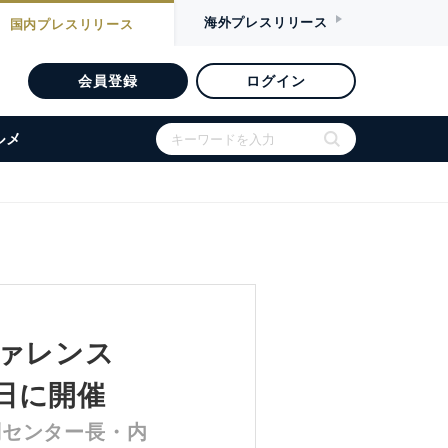
海外
プレスリリース
国内
プレスリリース
会員登録
ログイン
ルメ
ファレンス
26日に開催
副センター長・内