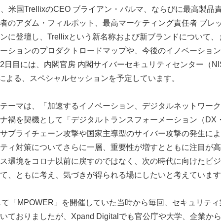
al」では、米国TrellixのCEO ブライアン・パルマ、ならびに最高
者のアダム・フィルポット、最高マーケティング責任者 ブレ
ンに登壇し、Trellixという新名称および新ブランドについて
ーションのプロダクトロードマップや、今後のイノベーション
2日目には、内閣官房 内閣サイバーセキュリティセンター（NI
 氏による、スペシャルセッションを予定しています。
テーマは、「加速するイノベーション、デジタルネットワーク
ナ禍を契機として「デジタルトランスフォーメーション（DX
サプライチェーン攻撃や国家主導型のサイバー攻撃の発生によ
ティ対策についてさらに一層、重要性が増すとともに注目が高
ス環境をコロナ以前に戻すのではなく、次の時代に向けたビジ
て、ともに考え、気づきが得られる場にしたいと考えています
priseとして「MPOWER」を開催していた当時から毎回、セキュリ
ておりましたが、Xpand Digitalでも官公庁や大学、企業