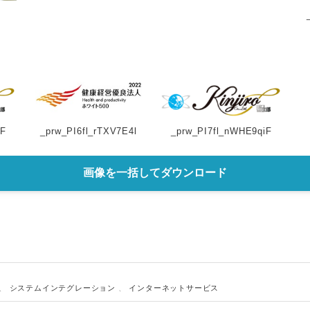
iF
_prw_PI6fl_rTXV7E4l
_prw_PI7fl_nWHE9qiF
画像を一括してダウンロード
、
システムインテグレーション
、
インターネットサービス