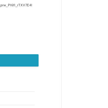
_prw_PI6fl_rTXV7E4l