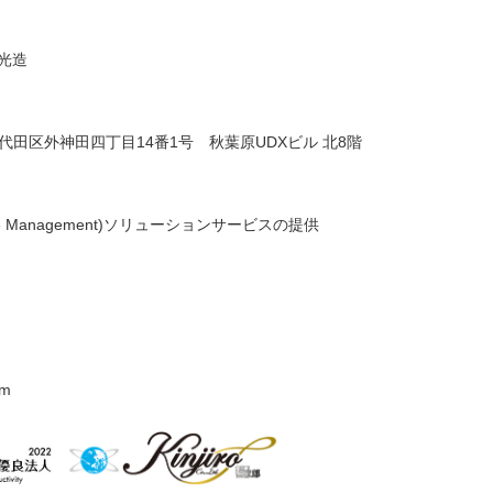
English
光造
都千代田区外神田四丁目14番1号 秋葉原UDXビル 北8階
urce Management)ソリューションサービスの提供
om