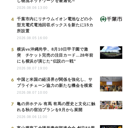
し物流ネットワークを最適化～
2026.08.06 13:00
4
千葉市内にリチウムイオン電池などの小
型充電式電池回収ボックスを新たに15カ
所設置
2026.08.05 16:00
5
横浜vs沖縄尚学、8月10日甲子園で激
突 チケット完売の注目カード…28年前
にも横浜が演じた“伝説の一戦”
2026.08.07 19:00
6
中国と米国の経済界が関係を強化し、サ
プライチェーン協力の新たな機会を模索
2026.08.07 10:00
7
亀の井ホテル 有馬 有馬の歴史と文化に触
れる秋の宿泊プランを9月から展開
2026.08.06 11:00
富山県商工会議所青年部連合会 創立50周