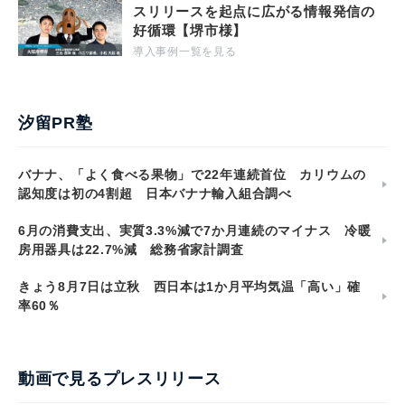
スリリースを起点に広がる情報発信の
好循環【堺市様】
導入事例一覧を見る
汐留PR塾
バナナ、「よく食べる果物」で22年連続首位 カリウムの
認知度は初の4割超 日本バナナ輸入組合調べ
6月の消費支出、実質3.3%減で7か月連続のマイナス 冷暖
房用器具は22.7%減 総務省家計調査
きょう8月7日は立秋 西日本は1か月平均気温「高い」確
率60％
動画で見るプレスリリース