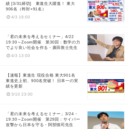
績 [3/31締切] 東進生大躍進！ 東大
906名（昨対+91名）
4/3 18:00
「君の未来を考えるセミナー」4/22
19:30～Zoom開催 第30回：数学の力
でより良い社会を作る・廣田敦士先生
4/3 13:00
【速報】東進生 現役合格 東大901名
東進史上初、900名突破！ 日本一の実
績を更新
3/10 23:00
「君の未来を考えるセミナー」3/24・
19:30～Zoom開催 第29回：サイバー
攻撃から日本を守る・阿部慎司先生