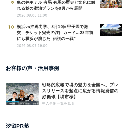
9
亀の井ホテル 有馬 有馬の歴史と文化に触
れる秋の宿泊プランを9月から展開
2026.08.06 11:00
10
横浜vs沖縄尚学、8月10日甲子園で激
突 チケット完売の注目カード…28年前
にも横浜が演じた“伝説の一戦”
2026.08.07 19:00
お客様の声・活用事例
戦略的広報で堺の魅力を全国へ。プレ
スリリースを起点に広がる情報発信の
好循環【堺市様】
導入事例一覧を見る
汐留PR塾