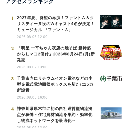
アクセスランキング
1
2027年夏、待望の再演！ファントム＆ク
リスティーヌ役のWキャスト4名が決定！
ミュージカル 『ファントム』
2026.08.06 12:00
2
「明星 一平ちゃん夜店の焼そば 超特盛
からしマヨ2個付」2026年8月24日(月)新
発売
2026.08.07 13:00
3
千葉市内にリチウムイオン電池などの小
型充電式電池回収ボックスを新たに15カ
所設置
2026.08.05 16:00
4
神奈川県厚木市に初の自社運営型物流拠
点が稼働～住宅資材物流を集約・効率化
し物流ネットワークを最適化～
2026.08.06 13:00