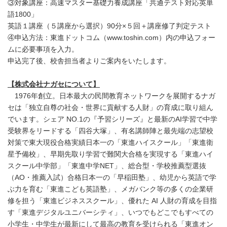
③対象講座：高速マスター基礎力養成講座「共通テスト対応英単
語1800」
英語１講座（５講座から選択）90分×５回＋講座修了判定テスト
④申込方法：東進ドットコム（www.toshin.com）内の申込フォー
ムに必要事項を入力。
申込完了後、校舎担当者よりご案内をいたします。
【株式会社ナガセについて】
1976年創立。日本最大の民間教育ネットワークを展開するナガ
セは「独立自尊の社会・世界に貢献する人財」の育成に取り組ん
でいます。シェア NO.1の『予習シリーズ』と最新のAI学習で中学
受験界をリードする「四谷大塚」、有名講師陣と最先端の志望校
対策で東大現役合格実績日本一の「東進ハイスクール」「東進衛
星予備校」、早期先取り学習で難関大合格を実現する「東進ハイ
スクール中学部」「東進中学NET」、総合型・学校推薦型選抜
（AO・推薦入試）合格日本一の「早稲田塾」、幼児から英語で学
ぶ力を育む「東進こども英語塾」、メガバンク等の多くの企業研
修を担う「東進ビジネススクール」、優れた AI 人財の育成を目指
す「東進デジタルユニバーシティ」、いつでもどこでもすべての
小学生・中学生が最新にして最高の教育を受けられる「東進オン