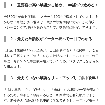
１．重要度の高い単語から始め、
100
語ずつ進める！
全1800語が重要度順に１ステージ100語で構成されています。わ
からない単語が多い場合は、単語の語源や使い方がわかる導入・
トレーニングで理解を深めることで、効果的に暗記ができます。
２．覚えた単語数がメーター表示で一目でわかる！
はじめは未修得だった単語が、１回正解すると「点検中」、２回
連続で正解すると「修得」になる仕組みです。テストモード終了
時に、修得できた単語数が増えていくため、ワクワクしながら取
り組めます。
３．覚えていない単語をリストアップして集中攻略！
「 Ｍｙ単語」では『点検中』・『未修得』の単語の一覧が表示さ
れるため、印刷して確認するなどスキ間時間を有効活用できま
す。未修得の単語だけを集中的に学習できるトレーニングモード