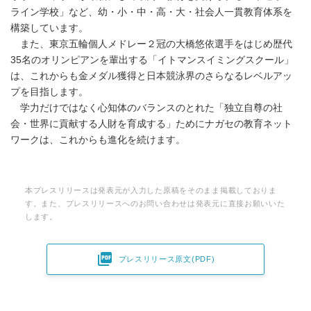
ライン学校」など、幼・小・中・高・大・社会人一貫教育体系を
構築しています。
また、東京五輪個人メドレー２冠の大橋悠依選手をはじめ歴代
35名のオリンピアンを輩出する「イトマンスイミングスクール」
は、これからも金メダル獲得と日本競泳界のさらなるレベルアッ
プを目指します。
学力だけではなく心知体のバランスのとれた「独立自尊の社
会・世界に貢献する人財を育成する」ためにナガセの教育ネット
ワークは、これからも進化を続けます。
本プレスリリースは発表元が入力した原稿をそのまま掲載しておりま
す。また、プレスリリースへのお問い合わせは発表元に直接お願いいた
します。

プレスリリース原文(PDF)