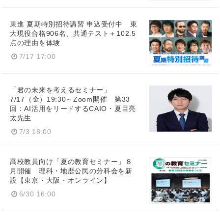
東進 夏期特別招待講習 申込受付中 東
大現役合格906名、共通テスト＋102.5
点の理由を体験
7/17 17:00
「君の未来を考えるセミナー」
7/17（金）19:30～Zoom開催 第33
回：AI活用をリードするCAIO・夏目亮
太先生
7/3 18:00
高校教員向け「夏の教育セミナー」８
月開催 理科・地歴公民の分科会を新
設【東京・大阪・オンライン】
6/30 16:00