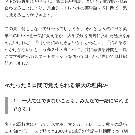
スト対応英単語1800」に「集団集中特訓」という学習形態を組み
合わせることにより、共通テストレベルの英単語を５日間で一気
に覚えることができます。
この夏、何もしないで終わってしまうか、それとも入試に出る英
単語の99.5%を一気に覚えるか。大学受験を視野に入れた勉強を始
めたいけれど、「何から始めたらよいかわからない」「始めるき
っかけがない」という高２生・高１生に、共に頑張る仲間と一緒
に大学受験へのスタートダッシュを切ってほしいと思いで無料招
待としました。
≪たった５日間で覚えられる最大の理由≫
１．一人ではできないことも、みんなで一緒にやれば
できる！
多くの高校生にとって、スマホ、マンガ、テレビ……数々の誘惑
にも負けず、一人で黙々と1800もの単語の暗記を短期間でやり切