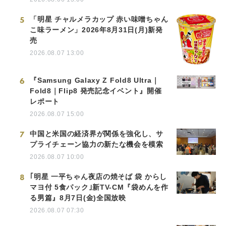
5
「明星 チャルメラカップ 赤い味噌ちゃん
こ味ラーメン」2026年8月31日(月)新発
売
2026.08.07 13:00
6
『Samsung Galaxy Z Fold8 Ultra｜
Fold8｜Flip8 発売記念イベント』開催
レポート
2026.08.07 15:00
7
中国と米国の経済界が関係を強化し、サ
プライチェーン協力の新たな機会を模索
2026.08.07 10:00
8
｢明星 一平ちゃん夜店の焼そば 袋 からし
マヨ付 5食パック｣新TV-CM『袋めんを作
る男篇』8月7日(金)全国放映
2026.08.07 07:30