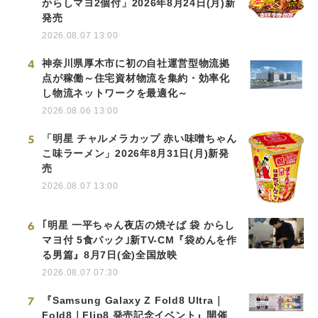
からしマヨ2個付」2026年8月24日(月)新
発売
2026.08.07 13:00
4
神奈川県厚木市に初の自社運営型物流拠
点が稼働～住宅資材物流を集約・効率化
し物流ネットワークを最適化～
2026.08.06 13:00
5
「明星 チャルメラカップ 赤い味噌ちゃん
こ味ラーメン」2026年8月31日(月)新発
売
2026.08.07 13:00
6
｢明星 一平ちゃん夜店の焼そば 袋 からし
マヨ付 5食パック｣新TV-CM『袋めんを作
る男篇』8月7日(金)全国放映
2026.08.07 07:30
7
『Samsung Galaxy Z Fold8 Ultra｜
Fold8｜Flip8 発売記念イベント』開催