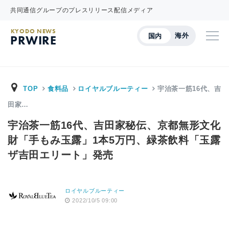
共同通信グループのプレスリリース配信メディア
KYODO NEWS
海外
国内
PRWIRE
TOP
食料品
ロイヤルブルーティー
宇治茶一筋16代、吉
田家…
宇治茶一筋16代、吉田家秘伝、京都無形文化
財「手もみ玉露」1本5万円、緑茶飲料「玉露
ザ吉田エリート」発売
ロイヤルブルーティー
2022/10/5 09:00