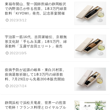
東福寺開山、聖一国師所縁の静岡栃沢
で内野清己が作る煎茶。1本3万円緑茶
飲料「KIYOMI」発売。記念茶宴開催
2023/3/12
宇治茶一筋16代、吉田家秘伝、京都無
形文化財「手もみ玉露」1本5万円、緑
茶飲料「玉露ザ吉田エリート」発売
2022/10/5
疫病予防が起源の岐阜・東白川村茶。
疫病退散祈願して1本3万円の緑茶飲
料、7月29日から先着200本販売開始
2022/7/24
静岡浜松で浜松天竜産、世界一の煎茶
で乾杯！フランス料理とロイヤルブル