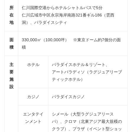
所
仁川国際空港からホテルシャトルバスで5分
在
仁川広域市中区永宗海岸南路321番ギル186（雲西
地
洞）、パラダイスシティ
面
330,000㎡（100,000坪） ※東京ドーム約7個分の面
積
積
主
ホテル
パラダイスホテル＆リゾート、
要
アートパラディソ（ラグジュアリーブ
施
ティックホテル）
設
カジノ
パラダイスカジノ
エンタテイ
シメール（大型ラグジュアリース
ンメント
パ）、クロマ（北東アジア最大規模の
クラブ）、プラザ（イベント型ショッ