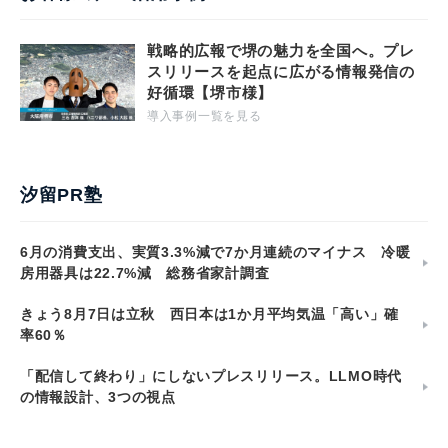
戦略的広報で堺の魅力を全国へ。プレ
スリリースを起点に広がる情報発信の
好循環【堺市様】
導入事例一覧を見る
汐留PR塾
6月の消費支出、実質3.3%減で7か月連続のマイナス 冷暖
房用器具は22.7%減 総務省家計調査
きょう8月7日は立秋 西日本は1か月平均気温「高い」確
率60％
「配信して終わり」にしないプレスリリース。LLMO時代
の情報設計、3つの視点