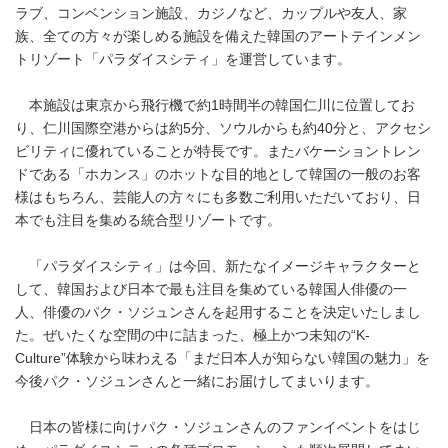
ラブ、コンベンション施設、カジノなど、カップルや友人、家
族、全ての方々が楽しめる施設を備えた韓国のアートテインメン
トリゾート「パラダイスシティ」を運営しています。
本施設は東京から飛行機で約1時間半の韓国仁川に位置してお
り、仁川国際空港からは約5分、ソウルからも約40分と、アクセシ
ビリティに優れていることが特長です。またバケーショントレン
ドである「ホカンス」のホットな目的地として韓国の一般のお客
様はもちろん、芸能人の方々にも多数ご利用いただいており、日
本でも注目を集める統合型リゾートです。
「パラダイスシティ」は今回、新たなイメージキャラクターと
して、韓国および日本で最も注目を集めている韓国人俳優の一
人、俳優のパク・ソジュンさんを起用することを決定いたしまし
た。ぜいたくな空間の中に詰まった、極上かつ未知の“K-
Culture”体験から味わえる「まだ日本人が知らない韓国の魅力」を
今後パク・ソジュンさんと一緒にお届けしてまいります。
日本の皆様に向けパク・ソジュンさんのファンイベントをはじ