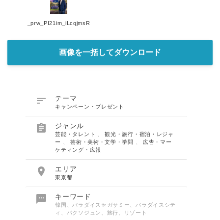
_prw_PI21im_iLcqjmsR
画像を一括してダウンロード

テーマ
キャンペーン・プレゼント

ジャンル
芸能・タレント
、
観光・旅行・宿泊・レジャ
ー
、
芸術・美術・文学・学問
、
広告・マー
ケティング・広報

エリア
東京都

キーワード
韓国、パラダイスセガサミー、パラダイスシテ
ィ、パクソジュン、旅行、リゾート