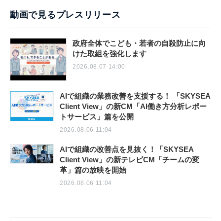
動画で見るプレスリリース
政府全体でこども・若者の自殺防止に向
けた取組を強化します
2026.08.07 14:00
AIで組織の業務改善を支援する！ 「SKYSEA
Client View」の新CM「AI働き方分析レポー
トサービス」篇を公開
2026.08.06 11:04
AIで組織の改善点を見抜く！「SKYSEA
Client View」の新テレビCM「チームの変
革」篇の放映を開始
2026.08.06 11:04