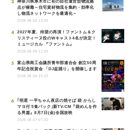
3
神奈川県厚木市に初の自社運営型物流拠
点が稼働～住宅資材物流を集約・効率化
し物流ネットワークを最適化～
2026.08.06 13:00
4
2027年夏、待望の再演！ファントム＆ク
リスティーヌ役のWキャスト4名が決定！
ミュージカル 『ファントム』
2026.08.06 12:00
5
富山県商工会議所青年部連合会 創立50周
年記念祝賀会 「DJ盆踊り」を開催します
2026.08.04 15:25
6
｢明星 一平ちゃん夜店の焼そば 袋 からし
マヨ付 5食パック｣新TV-CM『袋めんを作
る男篇』8月7日(金)全国放映
2026.08.07 07:30