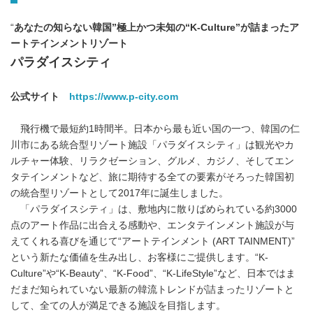
“
あなたの知らない韓国”極上かつ未知の“
K-Culture”
が詰まったア
ートテインメントリゾート
パラダイスシティ
公式サイト
https://www.p-city.com
飛行機で最短約1時間半。日本から最も近い国の一つ、韓国の仁
川市にある統合型リゾート施設「パラダイスシティ」は観光やカ
ルチャー体験、リラクゼーション、グルメ、カジノ、そしてエン
タテインメントなど、旅に期待する全ての要素がそろった韓国初
の統合型リゾートとして2017年に誕生しました。
「パラダイスシティ」は、敷地内に散りばめられている約3000
点のアート作品に出合える感動や、エンタテインメント施設が与
えてくれる喜びを通じて“アートテインメント (ART TAINMENT)”
という新たな価値を生み出し、お客様にご提供します。“K-
Culture”や“K-Beauty”、“K-Food”、“K-LifeStyle”など、日本ではま
だまだ知られていない最新の韓流トレンドが詰まったリゾートと
して、全ての人が満足できる施設を目指します。