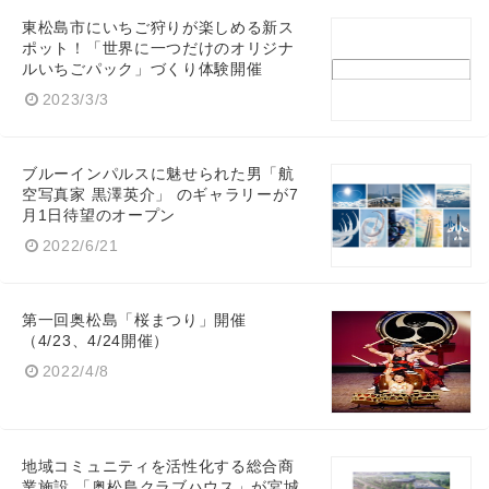
東松島市にいちご狩りが楽しめる新ス
ポット！「世界に一つだけのオリジナ
ルいちごパック」づくり体験開催
2023/3/3
ブルーインパルスに魅せられた男「航
空写真家 黒澤英介」 のギャラリーが7
月1日待望のオープン
2022/6/21
第一回奥松島「桜まつり」開催
（4/23、4/24開催）
2022/4/8
地域コミュニティを活性化する総合商
業施設 「奥松島クラブハウス」が宮城