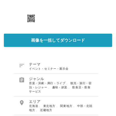
画像を一括してダウンロード

テーマ
イベント・セミナー・展示会

ジャンル
音楽・演劇・興行・ライブ
、
観光・旅行・宿
泊・レジャー
、
趣味・娯楽
、
飲食店・飲食
サービス

エリア
北海道
、
東北地方
、
関東地方
、
中部・北陸
地方
、
近畿地方