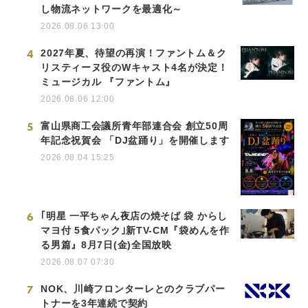
し物流ネットワークを最適化～
2026.08.06 13:00
4
2027年夏、待望の再演！ファントム＆ク
リスティーヌ役のWキャスト4名が決定！
ミュージカル 『ファントム』
2026.08.06 12:00
5
富山県商工会議所青年部連合会 創立50周
年記念祝賀会 「DJ盆踊り」を開催します
2026.08.04 15:25
6
｢明星 一平ちゃん夜店の焼そば 袋 からし
マヨ付 5食パック｣新TV-CM『袋めんを作
る男篇』8月7日(金)全国放映
2026.08.07 07:30
7
NOK、川崎フロンターレとのクラブパー
トナーを3年連続で契約