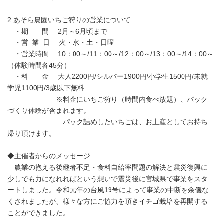
2.あそら農園いちご狩りの営業について
・期 間 2月～6月頃まで
・営 業 日 火・水・土・日曜
・営業時間 10：00～/11：00～/12：00～/13：00～/14：00～
（体験時間各45分）
・料 金 大人2200円/シルバー1900円/小学生1500円/未就
学児1100円/3歳以下無料
※料金にいちご狩り（時間内食べ放題）、パック
づくり体験が含まれます。
パック詰めしたいちごは、お土産としてお持ち
帰り頂けます。
◆主催者からのメッセージ
農業の抱える後継者不足・食料自給率問題の解決と震災復興に
少しでも力になれればという想いで震災後に宮城県で事業をスタ
ートしました。令和元年の台風19号によって事業の中断を余儀な
くされましたが、様々な方にご協力を頂きイチゴ栽培を再開する
ことができました。