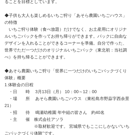
ることを目標としています。
◆子供も大人も楽しめるいちご狩り「あそら農園いちごハウス」
の特徴
いちご狩り体験（食べ放題）だけでなく、お土産用にオリジナ
ルいちごパックを作ってお持ち帰りができます。パックに自由な
デザインを入れることができるコーナーを準備。自分で作った、
世界でただ一つだけのオリジナルいちごパック（東北初：当社調
べ）を持ち帰ることができます。
◆あそら農園いちご狩り「世界に一つだけのいちごパックづくり
体験」概要
1.体験会の日程
・日 時 3月13日（月） 10：00～12：00
・場 所 あそら農園いちごハウス （東松島市野蒜字西余景
21）
・招 待 鳴瀬幼稚園 年中組の皆さん 約40名
・主 催 株式会社アソラ
※取材歓迎です。 宮城県でもここにしかない“いち
ごパックづくり体験”です。