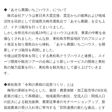
◆「あそら農園いちごハウス」について
株式会社アソラは東日本大震災後、震災からの復興および地域
活性を目的として宮城県大崎市鹿島台で「あそら農園」を立ち上
げ、イチゴ栽培を行ってまいりました。
しかし令和元年の台風19号によりハウスは水没、事業の中断を余
儀なくされました。そんな折、東松島市野蒜地区でのプロジェク
ト発足を知り鹿島台から移転、「あそら農園いちごハウス」を開
業しイチゴ栽培を再開しました。
今後は経営母体を同じくする奥松島クラブハウスと連携し、スイ
ーツ開発や観光ツアーの企画により新しいサービスの開発と奥松
島の魅力提案を行い、奥松島を観光地として盛り上げていきま
す。
◆東松島市「令和の果樹の花里づくり」とは
梅等の果樹を中心とした、栽培・農業体験・加工販売等の6次化
産業の場として再構築し、地域雇用の創出、交流人口・関係人口
の拡大による観光振興、農業従事者のモチベーションアップ、新
規就農者の受け入れ等に寄与する「官民連携の新たな拠点」とす