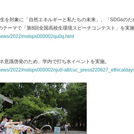
生を対象に「自然エネルギーと私たちの未来」、「SDGsのた
のテーマで「第8回全国高校生環境スピーチコンテスト」を実
p/news/2022/mstsps000002qu0q.html
エネ意識啓発のため、学内で打ち水イベントを実施。
/news/2022/mstsps000002nju9-att/cuc_press220627_ethicaldays
Japanese