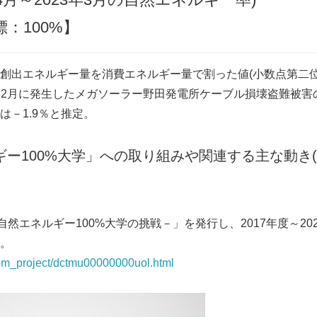
標：100%】
創出エネルギー量を消費エネルギー量で割った値(小数点第二位
023年2月に発生したメガソーラー野田発電所ケーブル損壊盗難被
は－1.9％と推定。
ー100%大学」への取り組みや関連する主な動き(2
自然エネルギー100%大学の挑戦－」を発行し、2017年度～2
。
/om_project/dctmu00000000uol.html