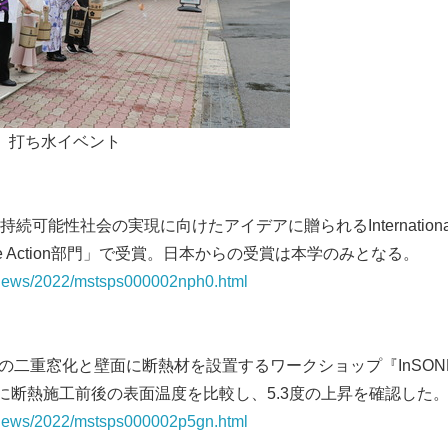
English
打ち水イベント
能性社会の実現に向けたアイデアに贈られるInternational Gre
imate Action部門」で受賞。日本からの受賞は本学のみとなる。
p/news/2022/mstsps000002nph0.html
の二重窓化と壁面に断熱材を設置するワークショップ『InSONE
季に断熱施工前後の表面温度を比較し、5.3度の上昇を確認した
p/news/2022/mstsps000002p5gn.html