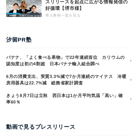
スリリースを起点に広がる情報発信の
好循環【堺市様】
導入事例一覧を見る
汐留PR塾
バナナ、「よく食べる果物」で22年連続首位 カリウムの
認知度は初の4割超 日本バナナ輸入組合調べ
6月の消費支出、実質3.3%減で7か月連続のマイナス 冷暖
房用器具は22.7%減 総務省家計調査
きょう8月7日は立秋 西日本は1か月平均気温「高い」確
率60％
動画で見るプレスリリース