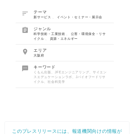

テーマ
新サービス
、
イベント・セミナー・展示会

ジャンル
科学技術・工業技術
、
公害・環境保全・リサ
イクル
、
資源・エネルギー

エリア
大阪府

キーワード
くもん出版、JFEエンジニアリング、サイエン
スエデュケーションラボ、Jバイオフードリサ
イクル、社会科見学
このプレスリリースには、報道機関向けの情報が