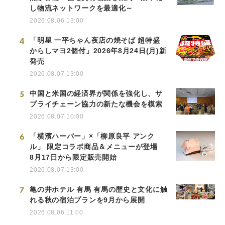
し物流ネットワークを最適化～
2026.08.06 13:00
4
「明星 一平ちゃん夜店の焼そば 超特盛
からしマヨ2個付」2026年8月24日(月)新
発売
2026.08.07 13:00
5
中国と米国の経済界が関係を強化し、サ
プライチェーン協力の新たな機会を模索
2026.08.07 10:00
6
「横濱ハーバー」×「柳原良平 アンク
ル」 限定コラボ商品＆メニューが登場
8月17日から限定販売開始
2026.08.07 13:00
7
亀の井ホテル 有馬 有馬の歴史と文化に触
れる秋の宿泊プランを9月から展開
2026.08.06 11:00