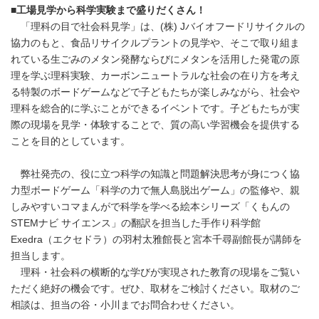
■
工場見学から科学実験まで盛りだくさん！
「理科の目で社会科見学」は、(株) Jバイオフードリサイクルの
協力のもと、食品リサイクルプラントの見学や、そこで取り組ま
れている生ごみのメタン発酵ならびにメタンを活用した発電の原
理を学ぶ理科実験、カーボンニュートラルな社会の在り方を考え
る特製のボードゲームなどで子どもたちが楽しみながら、社会や
理科を総合的に学ぶことができるイベントです。子どもたちが実
際の現場を見学・体験することで、質の高い学習機会を提供する
ことを目的としています。
弊社発売の、役に立つ科学の知識と問題解決思考が身につく協
力型ボードゲーム「科学の力で無人島脱出ゲーム」の監修や、親
しみやすいコマまんがで科学を学べる絵本シリーズ「くもんの
STEMナビ サイエンス」の翻訳を担当した手作り科学館
Exedra（エクセドラ）の羽村太雅館長と宮本千尋副館長が講師を
担当します。
理科・社会科の横断的な学びが実現された教育の現場をご覧い
ただく絶好の機会です。ぜひ、取材をご検討ください。取材のご
相談は、担当の谷・小川までお問合わせください。