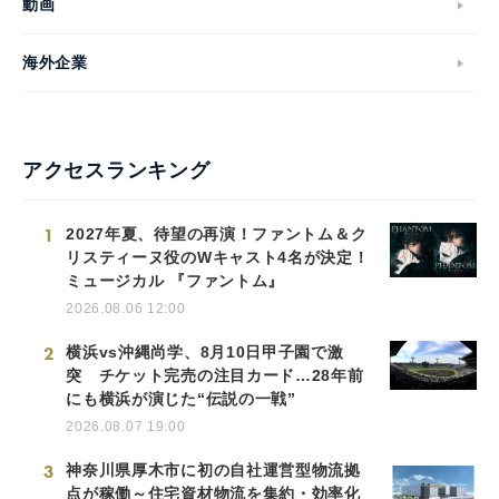
動画
海外企業
アクセスランキング
1
2027年夏、待望の再演！ファントム＆ク
リスティーヌ役のWキャスト4名が決定！
ミュージカル 『ファントム』
2026.08.06 12:00
2
横浜vs沖縄尚学、8月10日甲子園で激
突 チケット完売の注目カード…28年前
にも横浜が演じた“伝説の一戦”
2026.08.07 19:00
3
神奈川県厚木市に初の自社運営型物流拠
点が稼働～住宅資材物流を集約・効率化