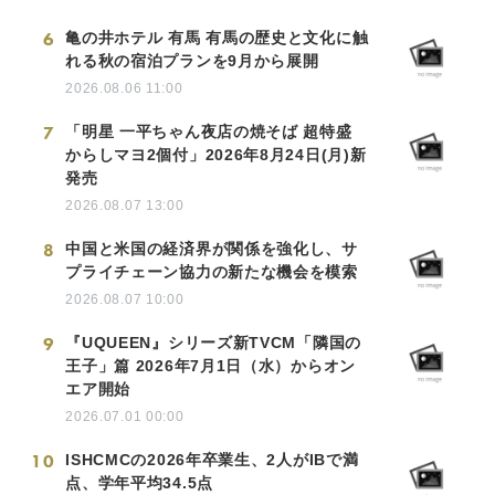
6
亀の井ホテル 有馬 有馬の歴史と文化に触
れる秋の宿泊プランを9月から展開
2026.08.06 11:00
7
「明星 一平ちゃん夜店の焼そば 超特盛
からしマヨ2個付」2026年8月24日(月)新
発売
2026.08.07 13:00
8
中国と米国の経済界が関係を強化し、サ
プライチェーン協力の新たな機会を模索
2026.08.07 10:00
9
『UQUEEN』シリーズ新TVCM「隣国の
王子」篇 2026年7月1日（水）からオン
エア開始
2026.07.01 00:00
10
ISHCMCの2026年卒業生、2人がIBで満
点、学年平均34.5点