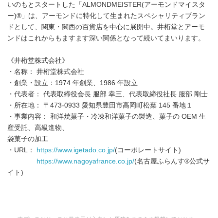
いのもとスタートした「ALMONDMEISTER(アーモンドマイスタ
ー)®」は、アーモンドに特化して生まれたスペシャリティブラン
ドとして、関東・関西の百貨店を中心に展開中。井桁堂とアーモ
ンドはこれからもますます深い関係となって続いてまいります。
《井桁堂株式会社》
・名称： 井桁堂株式会社
・創業・設立：1974 年創業、1986 年設立
・代表者： 代表取締役会長 服部 幸三、代表取締役社長 服部 剛士
・所在地： 〒473-0933 愛知県豊田市高岡町松葉 145 番地１
・事業内容： 和洋焼菓子・冷凍和洋菓子の製造、菓子の OEM 生
産受託、高級進物、
袋菓子の加工
・URL：
https://www.igetado.co.jp/
(コーポレートサイト)
https://www.nagoyafrance.co.jp/
(名古屋ふらんす®公式サ
イト)