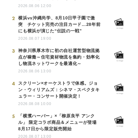
2026.08.06 12:00
2
横浜vs沖縄尚学、8月10日甲子園で激
突 チケット完売の注目カード…28年前
にも横浜が演じた“伝説の一戦”
2026.08.07 19:00
3
神奈川県厚木市に初の自社運営型物流拠
点が稼働～住宅資材物流を集約・効率化
し物流ネットワークを最適化～
2026.08.06 13:00
4
スクリーン×オーケストラで体感。ジョ
ン・ウィリアムズ：シネマ・スペクタキ
ュラー・コンサート開催決定！
2026.08.08 10:00
5
「横濱ハーバー」×「柳原良平 アンク
ル」 限定コラボ商品＆メニューが登場
8月17日から限定販売開始
2026.08.07 13:00