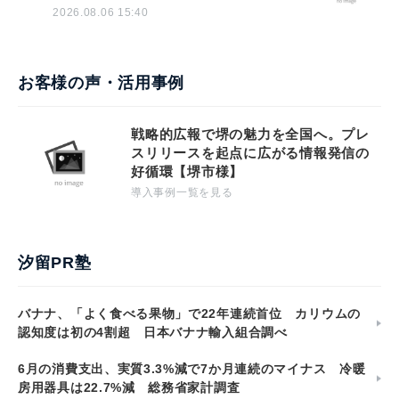
2026.08.06 15:40
お客様の声・活用事例
戦略的広報で堺の魅力を全国へ。プレ
スリリースを起点に広がる情報発信の
好循環【堺市様】
導入事例一覧を見る
汐留PR塾
バナナ、「よく食べる果物」で22年連続首位 カリウムの
認知度は初の4割超 日本バナナ輸入組合調べ
6月の消費支出、実質3.3%減で7か月連続のマイナス 冷暖
房用器具は22.7%減 総務省家計調査